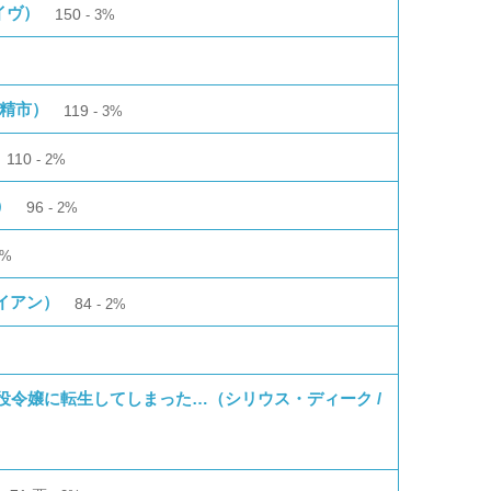
イヴ）
150
3%
村精市）
119
3%
110
2%
）
96
2%
2%
アイアン）
84
2%
役令嬢に転生してしまった…（シリウス・ディーク /