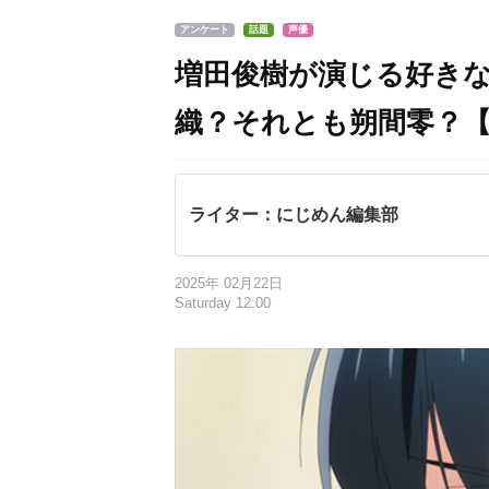
アンケート
話題
声優
増田俊樹が演じる好き
織？それとも朔間零？
ライター：にじめん編集部
2025年 02月22日
Saturday 12:00