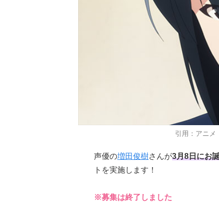
引用：アニメ
声優の
増田俊樹
さんが
3月8日にお
トを実施します！
※募集は終了しました