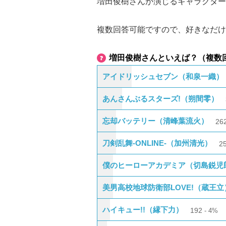
増田俊樹さんが演じるキャラクター
複数回答可能ですので、好きなだけ
増田俊樹さんといえば？（複数
アイドリッシュセブン（和泉一織）
あんさんぶるスターズ!（朔間零）
忘却バッテリー（清峰葉流火）
26
刀剣乱舞-ONLINE-（加州清光）
2
僕のヒーローアカデミア（切島鋭児
美男高校地球防衛部LOVE!（蔵王立
ハイキュー!!（縁下力）
192
4%