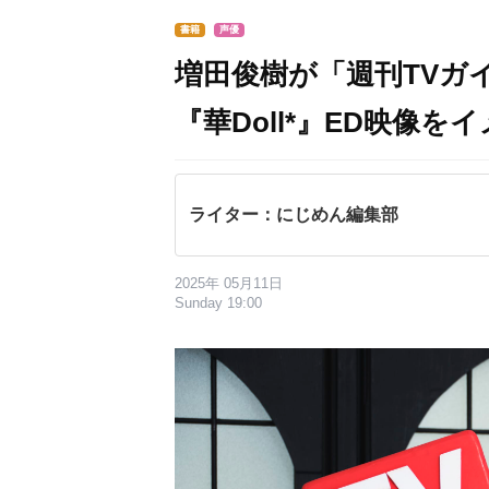
書籍
声優
増田俊樹が「週刊TVガイ
『華Doll*』ED映像
ライター：にじめん編集部
2025年 05月11日
Sunday 19:00