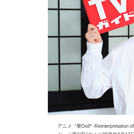
アニメ『華Doll* -Reinterpretati