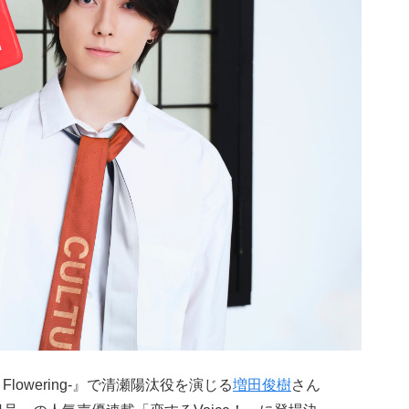
on of Flowering-』で清瀬陽汰役を演じる
増田俊樹
さん