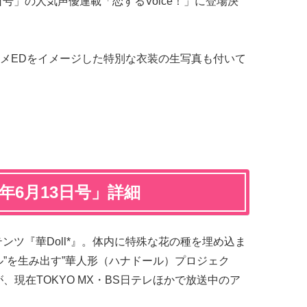
3日号」の人気声優連載「恋するVoice！」に登場決
メEDをイメージした特別な衣装の生写真も付いて
5年6月13日号」詳細
テンツ『華Doll*』。体内に特殊な花の種を埋め込ま
ル”を生み出す”華人形（ハナドール）プロジェク
、現在TOKYO MX・BS日テレほかで放送中のア