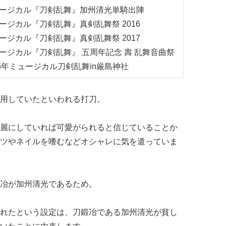
ージカル『刀剣乱舞』加州清光単騎出陣
ージカル『刀剣乱舞』真剣乱舞祭 2016
ージカル『刀剣乱舞』真剣乱舞祭 2017
ージカル『刀剣乱舞』 五周年記念 壽 乱舞音曲祭
16年ミュージカル刀剣乱舞in厳島神社
用していたといわれる打刀。
麗にしていれば可愛がられると信じていることか
ツやネイルを嗜むなどオシャレに気を遣っていま
冶が加州清光であるため。
れたという設定は、刀鍛冶である加州清光が貧し