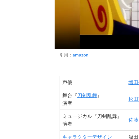
引用：
amazon
声優
増田
舞台『
刀剣乱舞
』
松田
演者
ミュージカル『刀剣乱舞』
佐藤
演者
キャラクターデザイン
汲田