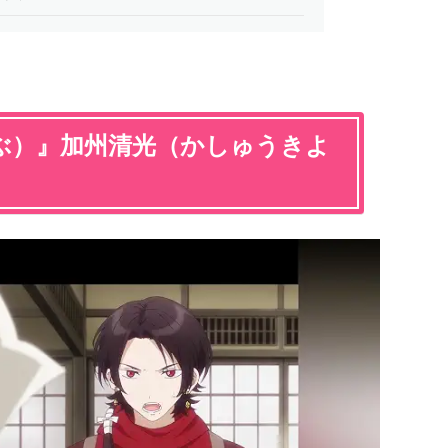
ぶ）』加州清光（かしゅうきよ