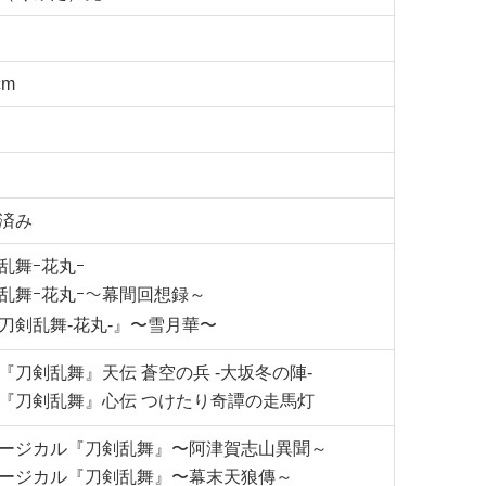
cm
済み
乱舞ｰ花丸ｰ
乱舞ｰ花丸ｰ～幕間回想録～
刀剣乱舞-花丸-』〜雪月華〜
『刀剣乱舞』天伝 蒼空の兵 -大坂冬の陣-
『刀剣乱舞』心伝 つけたり奇譚の走馬灯
ージカル『刀剣乱舞』〜阿津賀志山異聞～
ージカル『刀剣乱舞』〜幕末天狼傳～