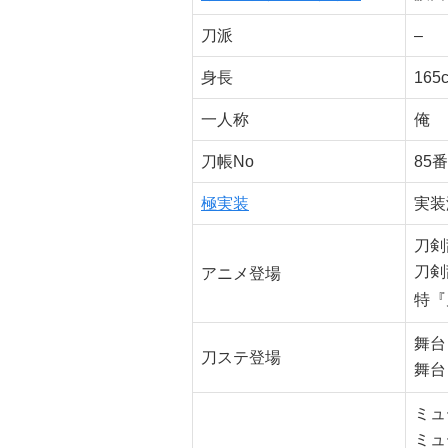
刀派
–
身長
165
一人称
俺
刀帳No
85番
極実装
実装
刀剣
刀剣
アニメ登場
特『
舞台
刀ステ登場
舞台
ミュ
ミュ