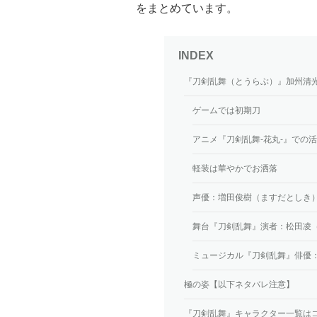
をまとめています。
『刀剣乱舞（とうらぶ）』加州清
ゲームでは初期刀
アニメ『刀剣乱舞-花丸-』での
軽装は華やかでお洒落
声優：増田俊樹（ますだとしき
舞台『刀剣乱舞』演者：松田凌
ミュージカル『刀剣乱舞』俳優
極の姿【以下ネタバレ注意】
『刀剣乱舞』キャラクター一覧は