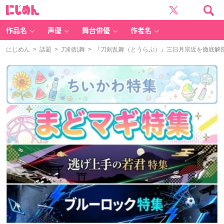
に
じ
め
ん
作品名
声優
舞台俳優
作者名
にじめん
>
話題
>
刀剣乱舞
> 『刀剣乱舞（とうらぶ）』三日月宗近を徹底解