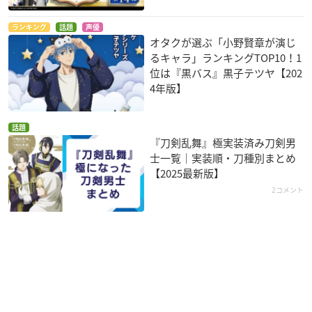
ランキング
話題
声優
オタクが選ぶ「小野賢章が演じ
るキャラ」ランキングTOP10！1
位は『黒バス』黒子テツヤ【202
4年版】
話題
『刀剣乱舞』極実装済み刀剣男
士一覧｜実装順・刀種別まとめ
【2025最新版】
2コメント