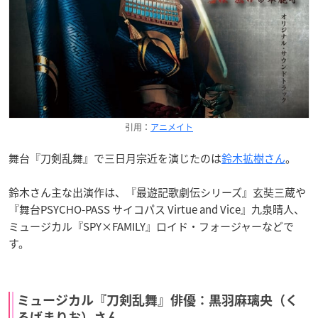
引用：
アニメイト
舞台『刀剣乱舞』で三日月宗近を演じたのは
鈴木拡樹さん
。
鈴木さん主な出演作は、『最遊記歌劇伝シリーズ』玄奘三蔵や
『舞台PSYCHO-PASS サイコパス Virtue and Vice』九泉晴人、
ミュージカル『SPY×FAMILY』ロイド・フォージャーなどで
す。
ミュージカル『刀剣乱舞』俳優：黒羽麻璃央（く
ろばまりお）さん