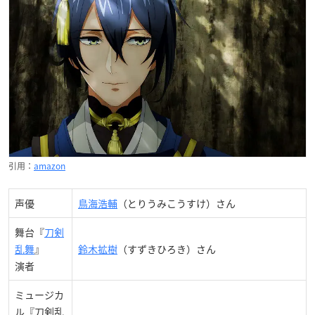
引用：
amazon
声優
鳥海浩輔
（とりうみこうすけ）さん
舞台『
刀剣
乱舞
』
鈴木拡樹
（すずきひろき）さん
演者
ミュージカ
ル『刀剣乱