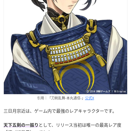
引用：「刀剣乱舞-本丸通信-」
公式X
三日月宗近は、ゲーム内で最強のレアキャラクターです。
として、リリース当初は唯一の最高レア度
天下五剣の一振り