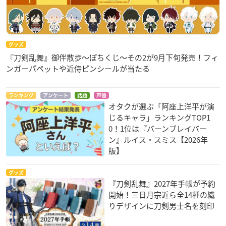
グッズ
『刀剣乱舞』御伴散歩～ぽちくじ～その2が9月下旬発売！フィ
ンガーパペットや近侍ピンシールが当たる
ランキング
アンケート
話題
声優
オタクが選ぶ「阿座上洋平が演
じるキャラ」ランキングTOP1
0！1位は『バーンブレイバー
ン』ルイス・スミス【2026年
版】
グッズ
『刀剣乱舞』2027年手帳が予約
開始！三日月宗近ら全14種の織
りデザインに刀剣男士名を刻印