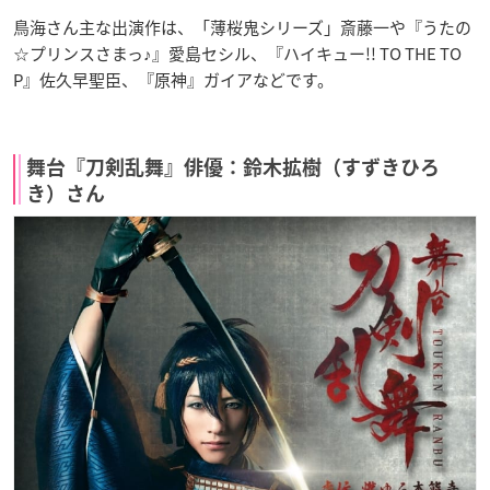
鳥海さん主な出演作は、「薄桜鬼シリーズ」斎藤一や『うたの
☆プリンスさまっ♪』愛島セシル、『ハイキュー!! TO THE TO
P』佐久早聖臣、『原神』ガイアなどです。
舞台『刀剣乱舞』俳優：鈴木拡樹（すずきひろ
き）さん