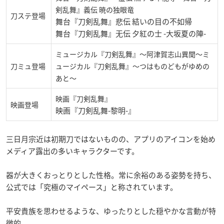
剣乱舞』義伝 暁の独眼竜
刀ステ登場
舞台『刀剣乱舞』悲伝 結いの目の不如帰
舞台『刀剣乱舞』无伝 夕紅の士 -大坂夏の陣-
ミュージカル『刀剣乱舞』〜阿津賀志山異聞～ミ
刀ミュ登場
ュージカル『刀剣乱舞』〜つはものどもがゆめの
あと～
映画『刀剣乱舞』
映画登場
映画『刀剣乱舞-黎明-』
三日月宗近は初期刀ではないものの、アプリのアイコンを始め
メディア露出の多いキャラクターです。
器が大きくおっとりとした性格。常に余裕のある姿勢を持ち、
公式では「究極のマイペース」と称されています。
平安貴族を思わせるような、ゆったりとした穏やかな言動が特
徴的。