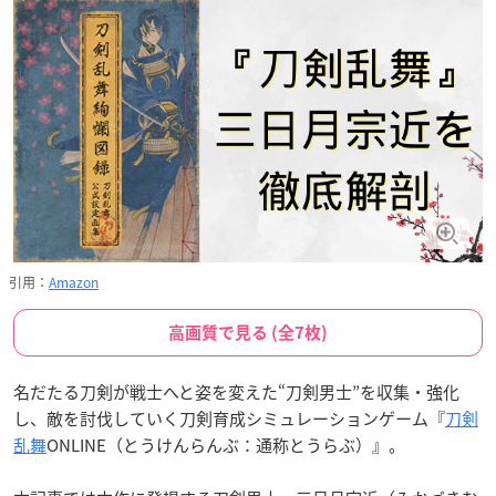
引用：
Amazon
高画質で見る (全7枚)
名だたる刀剣が戦士へと姿を変えた“刀剣男士”を収集・強化
し、敵を討伐していく刀剣育成シミュレーションゲーム『
刀剣
乱舞
ONLINE（とうけんらんぶ：通称とうらぶ）』。