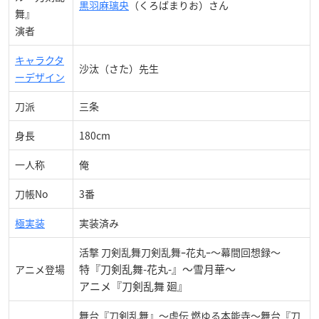
黒羽麻璃央
（くろばまりお）さん
舞』
演者
キャラクタ
沙汰（さた）先生
ーデザイン
刀派
三条
身長
180cm
一人称
俺
刀帳No
3番
極実装
実装済み
活撃 刀剣乱舞刀剣乱舞ｰ花丸ｰ～幕間回想録～
特『刀剣乱舞-花丸-』〜雪月華〜
アニメ登場
アニメ『刀剣乱舞 廻』
舞台『刀剣乱舞』〜虚伝 燃ゆる本能寺〜舞台『刀