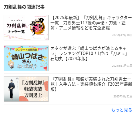
刀剣乱舞の関連記事
【2025年最新】『刀剣乱舞』キャラクター
一覧｜刀剣男士117振の声優・刀派・絵
師・アニメ情報などを完全網羅
2025年12月10日
オタクが選ぶ「崎山つばさが演じるキャ
ラ」ランキングTOP10！1位は『刀ミュ』
石切丸【2024年版】
2024年11月03日
『刀剣乱舞』軽装が実装された刀剣男士一
覧｜入手方法・実装順も紹介【2025年最新
版】
2025年8月22日
もっと見る