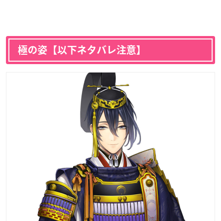
極の姿【以下ネタバレ注意】