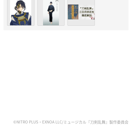
©NITRO PLUS・EXNOA LLC/ミュージカル『刀剣乱舞』製作委員会