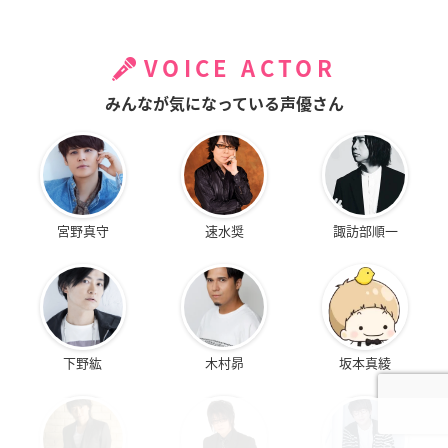
VOICE ACTOR
みんなが気になっている声優さん
宮野真守
速水奨
諏訪部順一
下野紘
木村昴
坂本真綾