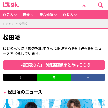
に
じ
め
ん
作品名
声優
舞台俳優
作者名
にじめん
> 松田凌
松田凌
にじめんでは俳優の松田凌さんに関連する最新情報/最新ニュ
ースを掲載しています。
「松田凌さん」の関連画像まとめはこちら
松田凌のニュース