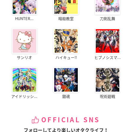
HUNTER...
暗殺教室
刀剣乱舞
サンリオ
ハイキュー!!
ヒプノシスマ...
アイドリッシ...
銀魂
呪術廻戦
OFFICIAL SNS
フォローしてより楽しいオタクライフ！