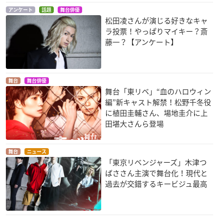
アンケート
話題
舞台俳優
松田凌さんが演じる好きなキャ
ラ投票！やっぱりマイキー？斎
藤一？【アンケート】
舞台
舞台俳優
舞台「東リベ」“血のハロウィン
編”新キャスト解禁！松野千冬役
に植田圭輔さん、場地圭介に上
田堪大さんら登場
舞台
ニュース
「東京リベンジャーズ」木津つ
ばささん主演で舞台化！現代と
過去が交錯するキービジュ最高