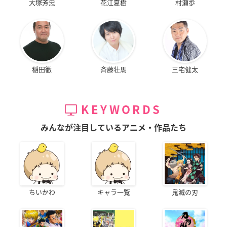
大塚芳忠
花江夏樹
村瀬歩
稲田徹
斉藤壮馬
三宅健太
KEYWORDS
みんなが注目しているアニメ・作品たち
ちいかわ
キャラ一覧
鬼滅の刃