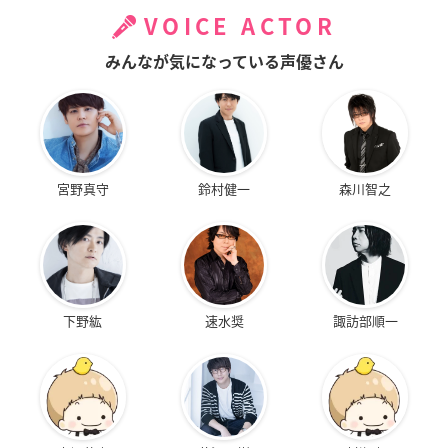
VOICE ACTOR
みんなが気になっている声優さん
宮野真守
鈴村健一
森川智之
下野紘
速水奨
諏訪部順一