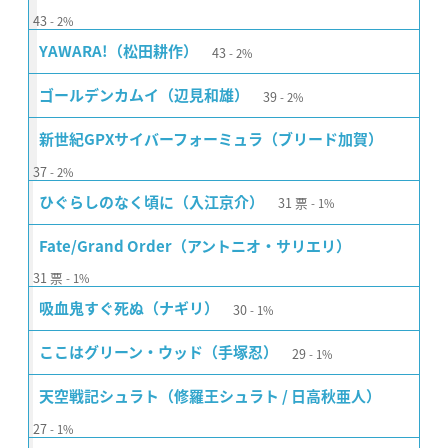
43
2%
43
YAWARA!（松田耕作）
2%
39
ゴールデンカムイ（辺見和雄）
2%
新世紀GPXサイバーフォーミュラ（ブリード加賀）
37
2%
31
票
ひぐらしのなく頃に（入江京介）
1%
Fate/Grand Order（アントニオ・サリエリ）
31
票
1%
30
吸血鬼すぐ死ぬ（ナギリ）
1%
29
ここはグリーン・ウッド（手塚忍）
1%
天空戦記シュラト（修羅王シュラト / 日高秋亜人）
27
1%