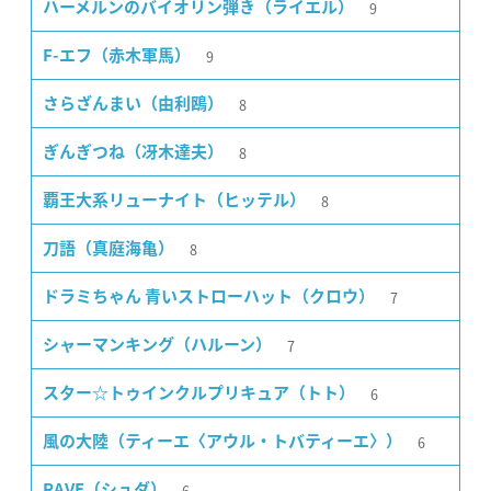
9
ハーメルンのバイオリン弾き（ライエル）
9
F-エフ（赤木軍馬）
8
さらざんまい（由利鴎）
8
ぎんぎつね（冴木達夫）
8
覇王大系リューナイト（ヒッテル）
8
刀語（真庭海亀）
7
ドラミちゃん 青いストローハット（クロウ）
7
シャーマンキング（ハルーン）
6
スター☆トゥインクルプリキュア（トト）
6
風の大陸（ティーエ〈アウル・トバティーエ〉）
6
RAVE（シュダ）