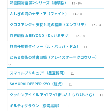
13
彩雲国物語 第2シリーズ（縹璃桜）
1%
13
ふしぎの海のナディア（フェイト）
1%
12
クロスアンジュ 天使と竜の輪舞（エンブリヲ）
1%
12
血界戦線 & BEYOND（Dr.ガミモヅ）
1%
11
無責任艦長タイラー（ル・バラバ・ドム）
とある魔術の禁書目録（アレイスター＝クロウリー）
11
11
スマイルプリキュア!（星空博司）
11
SAMURAI DEEPER KYO（紅虎）
11
クッキンアイドル アイ!マイ!まいん!（パパおさむ）
10
ギルティクラウン（桜満黒周）