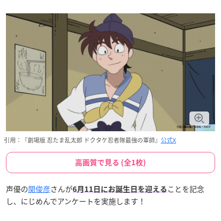
引用：『劇場版 忍たま乱太郎 ドクタケ忍者隊最強の軍師』
公式X
高画質で見る (全1枚)
声優の
関俊彦
さんが
ことを記念
6月11日
にお誕生日を迎える
し、にじめんでアンケートを実施します！