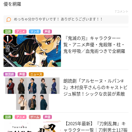
優を網羅
7コメント
めっちゃ分かりやすいです！ ありがとうございます！！
話題
アニメ
マンガ
声優
『鬼滅の刃』キャラクター一
覧・アニメ声優・鬼殺隊・柱・
鬼を呼吸／血鬼術つきで全網羅
朗読劇
声優
ニュース
朗読劇「アルセーヌ・ルパン#
2」木村良平さんらのキャストビ
ジュ解禁！シックな衣装が素敵
話題
アニメ
ゲーム
声優
【2025年最新】『刀剣乱舞』キ
ャラクター一覧｜刀剣男士117振