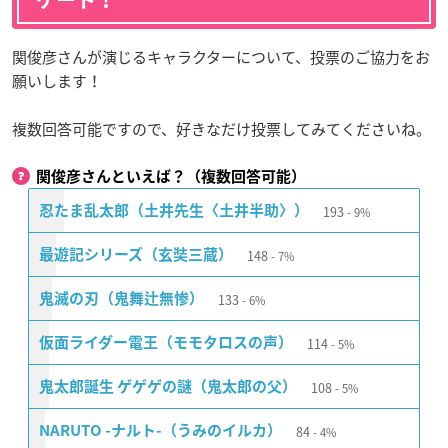
関俊彦さんが演じるキャラクターについて、投票のご協力をお
願いします！
複数回答可能ですので、好きなだけ投票してみてくださいね。
関俊彦さんといえば？（複数回答可能）
193
忍たま乱太郎（土井先生〈土井半助〉）
9%
148
最遊記シリーズ（玄奘三蔵）
7%
133
鬼滅の刃（鬼舞辻無惨）
6%
114
仮面ライダー電王（モモタロスの声）
5%
108
鬼太郎誕生 ゲゲゲの謎（鬼太郎の父）
5%
84
NARUTO -ナルト-（うみのイルカ）
4%