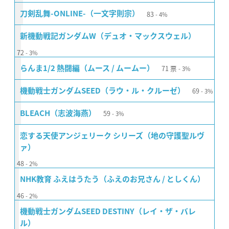
83
刀剣乱舞-ONLINE-（一文字則宗）
4%
新機動戦記ガンダムW（デュオ・マックスウェル）
72
3%
71
票
らんま1/2 熱闘編（ムース / ムームー）
3%
69
機動戦士ガンダムSEED（ラウ・ル・クルーゼ）
3%
59
BLEACH（志波海燕）
3%
恋する天使アンジェリーク シリーズ（地の守護聖ルヴ
ァ）
48
2%
NHK教育 ふえはうたう（ふえのお兄さん / としくん）
46
2%
機動戦士ガンダムSEED DESTINY（レイ・ザ・バレ
ル）