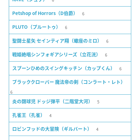
6
Petshop of Horrors（D伯爵）
6
PLUTO（プルートゥ）
6
聖闘士星矢 セインティア翔（蠍座のミロ）
6
戦姫絶唱シンフォギアシリーズ（立花洸）
6
スプーンひめのスイングキッチン（カップくん）
ブラッククローバー 魔法帝の剣（コンラート・レト）
6
5
炎の闘球児 ドッジ弾平（二階堂大河）
4
孔雀王（孔雀）
4
ロビンフッドの大冒険（ギルバート）