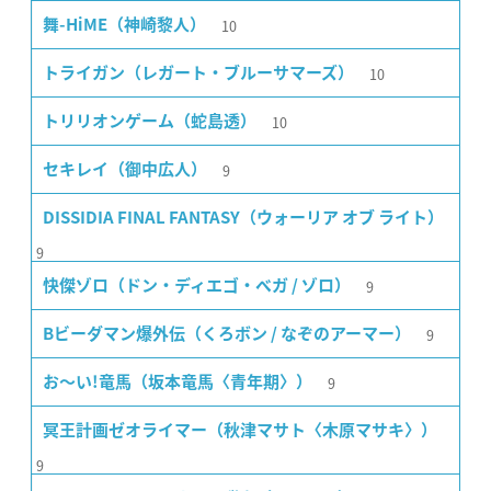
10
舞-HiME（神崎黎人）
10
トライガン（レガート・ブルーサマーズ）
10
トリリオンゲーム（蛇島透）
9
セキレイ（御中広人）
DISSIDIA FINAL FANTASY（ウォーリア オブ ライト）
9
9
快傑ゾロ（ドン・ディエゴ・ベガ / ゾロ）
9
Bビーダマン爆外伝（くろボン / なぞのアーマー）
9
お〜い!竜馬（坂本竜馬〈青年期〉）
冥王計画ゼオライマー（秋津マサト〈木原マサキ〉）
9