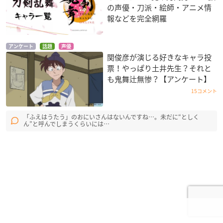
の声優・刀派・絵師・アニメ情
報などを完全網羅
アンケート
話題
声優
関俊彦が演じる好きなキャラ投
票！やっぱり土井先生？それと
も鬼舞辻無惨？【アンケート】
15コメント
「ふえはうたう」のおにいさんはないんですね…。未だに“としく
ん”と呼んでしまうくらいには…