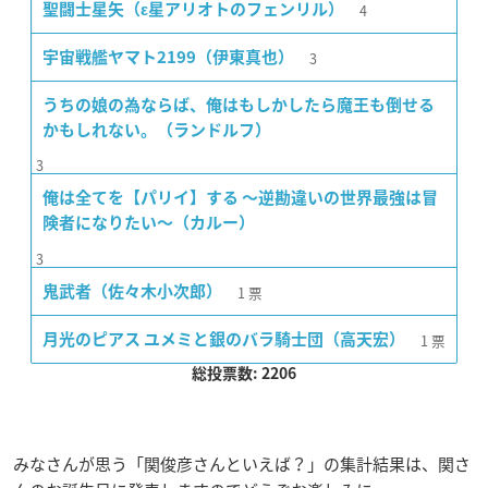
4
聖闘士星矢（ε星アリオトのフェンリル）
3
宇宙戦艦ヤマト2199（伊東真也）
うちの娘の為ならば、俺はもしかしたら魔王も倒せる
かもしれない。（ランドルフ）
3
俺は全てを【パリイ】する 〜逆勘違いの世界最強は冒
険者になりたい〜（カルー）
3
1
票
鬼武者（佐々木小次郎）
1
票
月光のピアス ユメミと銀のバラ騎士団（高天宏）
総投票数: 2206
みなさんが思う「関俊彦さんといえば？」の集計結果は、関さ