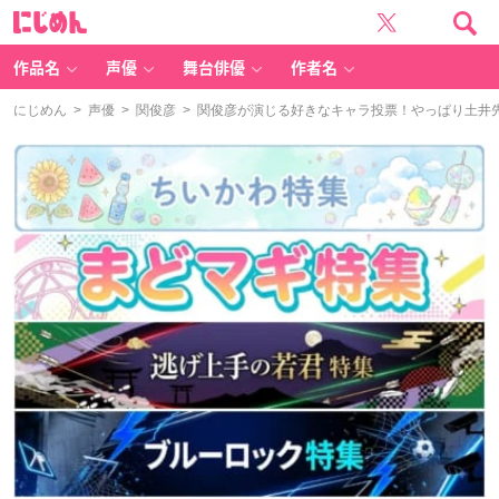
に
じ
め
ん
作品名
声優
舞台俳優
作者名
にじめん
>
声優
>
関俊彦
> 関俊彦が演じる好きなキャラ投票！やっぱり土井