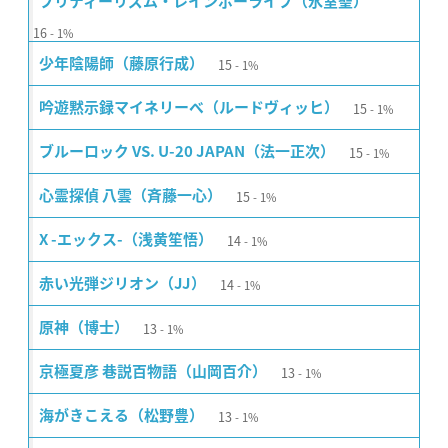
プリティーリズム・レインボーライブ（氷室聖）
16
1%
15
少年陰陽師（藤原行成）
1%
15
吟遊黙示録マイネリーベ（ルードヴィッヒ）
1%
15
ブルーロック VS. U-20 JAPAN（法一正次）
1%
15
心霊探偵 八雲（斉藤一心）
1%
14
X -エックス-（浅黄笙悟）
1%
14
赤い光弾ジリオン（JJ）
1%
13
原神（博士）
1%
13
京極夏彦 巷説百物語（山岡百介）
1%
13
海がきこえる（松野豊）
1%