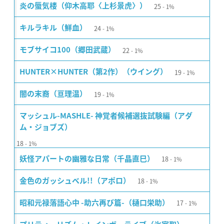
25
炎の蜃気楼（仰木高耶〈上杉景虎〉）
1%
24
キルラキル（鮮血）
1%
22
モブサイコ100（郷田武蔵）
1%
19
HUNTER×HUNTER（第2作）（ウイング）
1%
19
闇の末裔（亘理温）
1%
マッシュル-MASHLE- 神覚者候補選抜試験編（アダ
ム・ジョブズ）
18
1%
18
妖怪アパートの幽雅な日常（千晶直巳）
1%
18
金色のガッシュベル!!（アポロ）
1%
17
昭和元禄落語心中 -助六再び篇-（樋口栄助）
1%