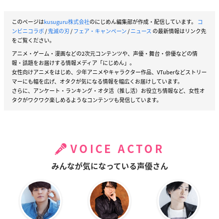
このページは
kusuguru株式会社
のにじめん編集部が作成・配信しています。
コ
ンビニコラボ
/
鬼滅の刃
/
フェア・キャンペーン
/
ニュース
の最新情報はリンク先
をご覧ください。
アニメ・ゲーム・漫画などの2次元コンテンツや、声優・舞台・俳優などの情
報・話題をお届けする情報メディア「にじめん」。
女性向けアニメをはじめ、少年アニメやキャラクター作品、VTuberなどストリー
マーにも幅を広げ、オタクが気になる情報を幅広くお届けしています。
さらに、アンケート・ランキング・オタ活（推し活）お役立ち情報など、女性オ
タクがワクワク楽しめるようなコンテンツも発信しています。
VOICE ACTOR
みんなが気になっている声優さん