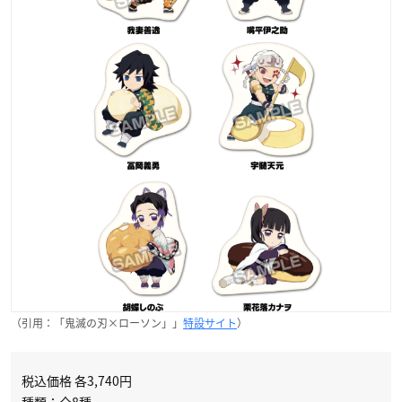
（引用：「鬼滅の刃×ローソン」」
特設サイト
）
税込価格 各3,740円
種類：全8種