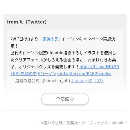
2月7日(火)より「
鬼滅の刃
」ローソンキャンペーン実施決
定！
歴代のローソン限定ufotable描き下ろしイラストを使用し
たクリアファイルがもらえる企画のほか、おまけ付きお菓
子、オリジナルグッズを発売します！
https://t.co/erNDk2N
FGP
#鬼滅の刃
#ローソン
pic.twitter.com/BAKPfxmdwi
— 鬼滅の刃公式 (@kimetsu_off)
January 30, 2023
©吾峠呼世晴／集英社・アニプレックス・ufotable