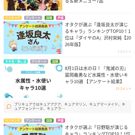
る＆新メニュー7品
ランキング
アンケート
話題
声優
オタクが選ぶ「逢坂良太が演じ
るキャラ」ランキングTOP10！1
位は『ダイヤのA』沢村栄純【20
26年版】
2コメント
オタ活・推し活
アンケート
話題
8月1日は水の日！『鬼滅の刃』
冨岡義勇など水属性・水使いキ
ャラ10選 【アンケート結果】
15コメント
プリキュアではキュアアクア、キュアマリン、キュアマーメイド、キ
ュアフォンテーヌ、キュアラ…
ランキング
アンケート
話題
声優
オタクが選ぶ「日野聡が演じる
キャラ」ランキングTOP10！1位