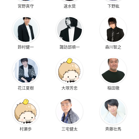
宮野真守
速水奨
下野紘
鈴村健一
諏訪部順一
森川智之
花江夏樹
大塚芳忠
稲田徹
村瀬歩
三宅健太
斉藤壮馬