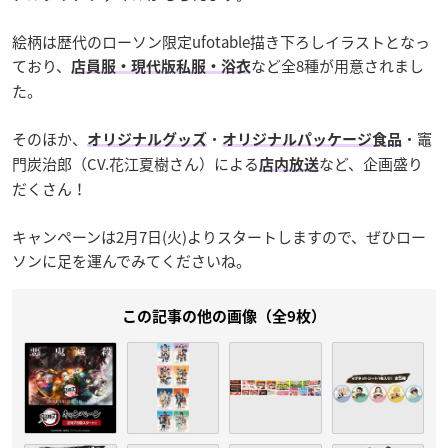
絵柄は歴代のローソン限定ufotable描き下ろしイラストとなっ
ており、
など全8種が用意されまし
店員服・現代版私服・浴衣
た。
そのほか、
・
・竈
オリジナルグッズ
オリジナルパッケージ食品
門炭治郎（CV.花江夏樹さん）による
など、企画盛り
店内放送
だくさん！
キャンペーンは2月7日(火)よりスタートしますので、ぜひロー
ソンに足を運んでみてくださいね。
この記事の他の画像（全9枚）