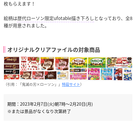
枚もらえます！
絵柄は
歴代ローソン限定ufotable描き下ろし
となっており、全8
種が用意されました。
オリジナルクリアファイルの対象商品
（引用：「鬼滅の刃×ローソン」」
特設サイト
）
期間：2023年2月7日(火)朝7時～2月20日(月)
※または景品がなくなり次第終了