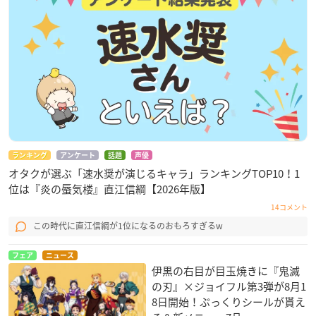
ランキング
アンケート
話題
声優
オタクが選ぶ「速水奨が演じるキャラ」ランキングTOP10！1
位は『炎の蜃気楼』直江信綱【2026年版】
14コメント
この時代に直江信綱が1位になるのおもろすぎるw
フェア
ニュース
伊黒の右目が目玉焼きに『鬼滅
の刃』×ジョイフル第3弾が8月1
8日開始！ぷっくりシールが貰え