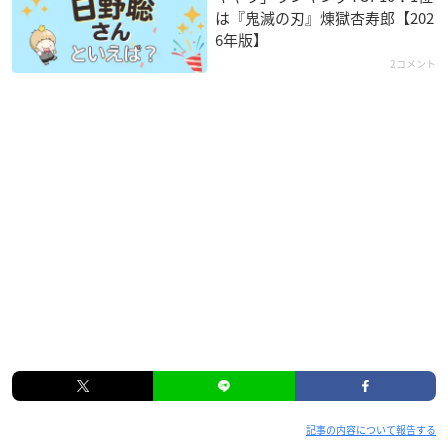
は『鬼滅の刃』煉󠄁獄杏寿郎【202
6年版】
2コメント
記事の内容について報告する