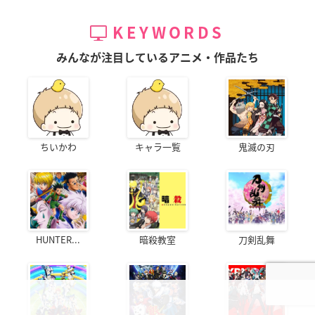
KEYWORDS
みんなが注目しているアニメ・作品たち
ちいかわ
キャラ一覧
鬼滅の刃
HUNTER...
暗殺教室
刀剣乱舞