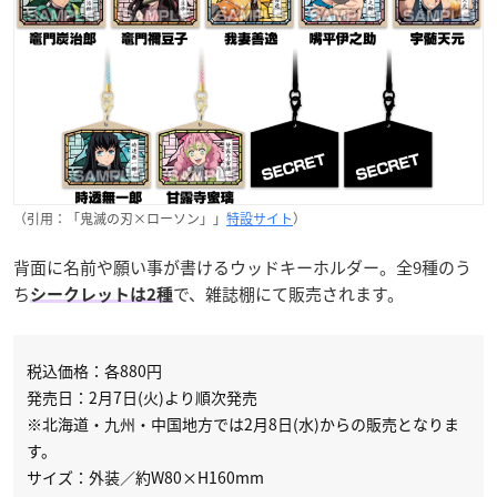
（引用：「鬼滅の刃×ローソン」」
特設サイト
）
背面に名前や願い事が書けるウッドキーホルダー。全9種のう
ち
で、雑誌棚にて販売されます。
シークレットは2種
税込価格：各880円
発売日：2月7日(火)より順次発売
※北海道・九州・中国地方では2月8日(水)からの販売となりま
す。
サイズ：外装／約W80×H160mm