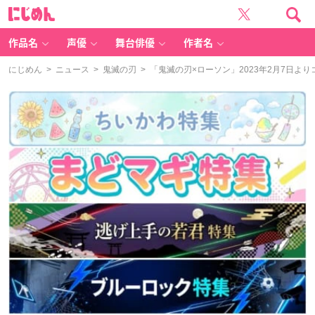
に
じ
め
ん
作品名
声優
舞台俳優
作者名
にじめん
>
ニュース
>
鬼滅の刃
> 「鬼滅の刃×ローソン」2023年2月7日