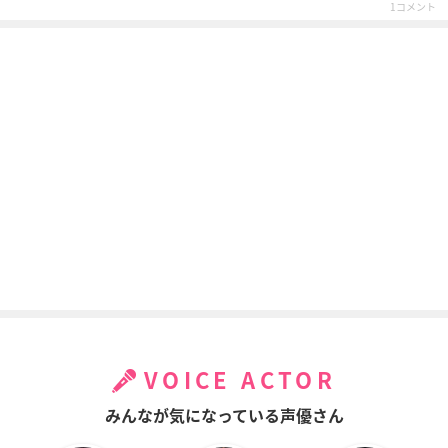
1コメント
繰繰れ! コックリさ
クロスアンジュ 天使
旦那が何を言ってい
ん
と竜の輪舞
るかわからない件
ナレーション
ヒルダ
カオル
黒執事 Book of Circ
アカメが斬る!
ノーゲーム・ノーラ
us
イフ
マイン
エリザベス・ミッド
ジブリール
フォード
VOICE ACTOR
みんなが気になっている声優さん