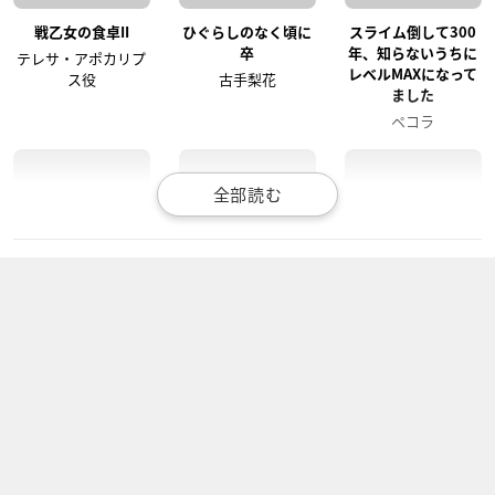
戦乙女の食卓II
ひぐらしのなく頃に
スライム倒して300
卒
年、知らないうちに
テレサ・アポカリプ
レベルMAXになって
ス役
古手梨花
ました
ペコラ
セブンナイツ レボリ
ぐらぶるっ！
いわかける！ - Sport
ューション -英雄の
Climbing Girls -
イオ
継承者-
来栖アンネ
ヴァネッサ