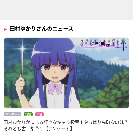
ひぐらしのなく頃に
戦乙女の食卓
Re:ゼロから始める
業
異世界生活 新編集版
テレサ・アポカリプ
田村ゆかりさんのニュース
古手梨花
ス
プリシラ・バーリエ
ル
どるふろ 狂乱篇
GRANBLUE FANTAS
どるふろ -癒し編-
Y The Animation se
M4SOPMODⅡ
M4SOPMODⅡ
ason2
イオ
アンケート
話題
声優
田村ゆかりが演じる好きなキャラ投票！やっぱり高町なのは？
それとも古手梨花？【アンケート】