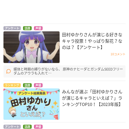
コンビニカレシ
GRANBLUE FANTAS
セイレン
Y The Animation
木崎和架
鬼型雅美
イオ
アンケート
話題
声優
田村ゆかりさんが演じる好きな
キャラ投票！やっぱり梨花？な
のは？【アンケート】
10コメント
媒体と時期の縛りがないなら、 原神のナヒーダとガンダムSEEDフリー
ダムのアウラも入れて…
アクティヴレイド -機
アンジュ・ヴィエル
斉木楠雄のΨ難
動強襲室第八係- 2nd
ジュ
夢原知予
ランキング
話題
声優
エミリア・エデルマ
彩城天音
みんなが選ぶ「田村ゆかりさん
ン
が演じるキャラといえば？」ラ
ンキングTOP10！【2023年版】
アンケート
話題
声優