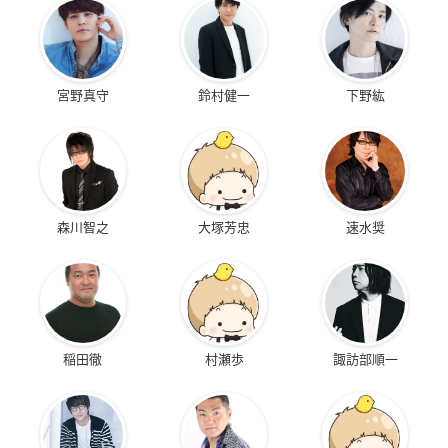
風雲維新ダイショー
彼女がフラグをおら
のうりん
グン
れたら
木下林檎
宮野真守
鈴村健一
下野紘
ちはる
聖帝小路美森
森川智之
大塚芳忠
速水奨
サムライフラメンコ
NARUTO-ナルト- SD
変態王子と笑わない
ロック・リーの青春
猫。
桃井?桜
フルパワー忍伝 もう
筒隠つくし
いっちょ
テンテン
稲田徹
村瀬歩
諏訪部順一