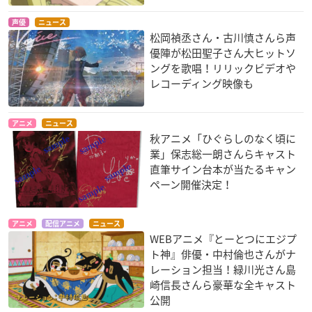
声優
ニュース
松岡禎丞さん・古川慎さんら声
高宮なすのです！
ハロー！！きんいろ
魔法少女リリカルな
優陣が松田聖子さん大ヒットソ
モザイク
のはViVid
高宮あやの
ングを歌唱！リリックビデオや
大宮勇
高町なのは
レコーディング映像も
アニメ
ニュース
秋アニメ「ひぐらしのなく頃に
業」保志総一朗さんらキャスト
直筆サイン台本が当たるキャン
ペーン開催決定！
旦那が何を言ってい
アブソリュート・デ
ガールフレンド(仮)
るかわからない件 2
ュオ
時谷小瑠璃
スレ目
月見璃兎
アニメ
配信アニメ
ニュース
WEBアニメ『とーとつにエジプ
カオル
ト神』俳優・中村倫也さんがナ
レーション担当！緑川光さん島
崎信長さんら豪華な全キャスト
公開