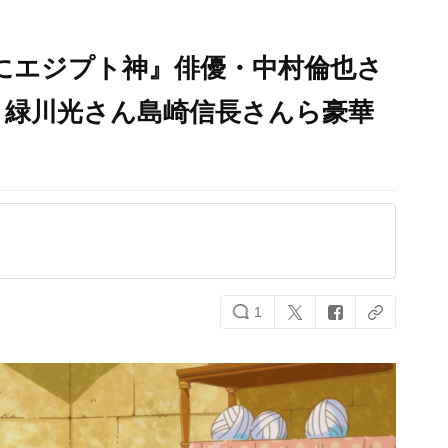
にエジプト神』俳優・中村倫也さ
！緑川光さん島崎信長さんら豪華
1