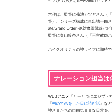
イフがうかがえる初公開のカットと
本作は、監督に菊池カツヤさん（『
督）、シリーズ構成に東出祐一郎さん（『
ate/Grand Order -絶対魔
監督に奥山鈴奈さん（『王室教師ハ
ハイクオリティの神ライフに期待で
ナレーション担当は
WEBアニメ「とーとつにエジプト
『
初めて恋をした日に読む話
』など
神さまたちの自由気ままな日常を、