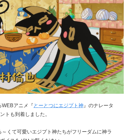
るWEBアニメ『
とーとつにエジプト神
』のナレータ
ントも到着しました。
る～くて可愛いエジプト神たちがフリーダムに神ラ