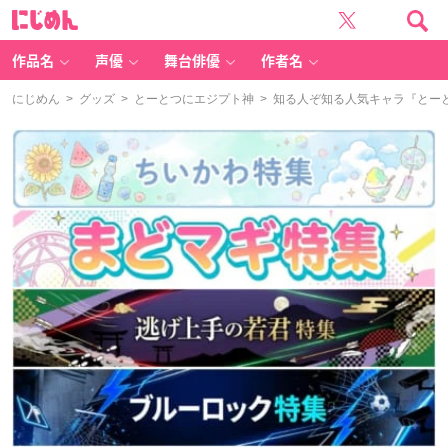
に
じ
め
ん
作品名
声優
舞台俳優
作者名
にじめん
>
グッズ
>
とーとつにエジプト神
> 知る人ぞ知る人気キャラ『とー