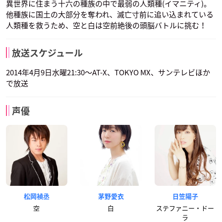
異世界に住まう十六の種族の中で最弱の人類種(イマニティ)。
他種族に国土の大部分を奪われ、滅亡寸前に追い込まれている
人類種を救うため、空と白は空前絶後の頭脳バトルに挑む！
放送スケジュール
2014年4月9日水曜21:30～AT-X、TOKYO MX、サンテレビほか
で放送
声優
松岡禎丞
茅野愛衣
日笠陽子
空
白
ステファニー・ドー
ラ