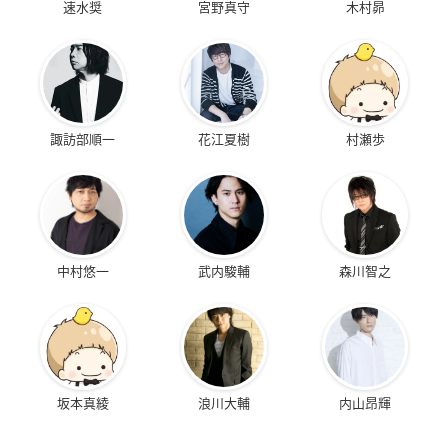
速水奨
宮野真守
木村昴
諏訪部順一
花江夏樹
村瀬歩
中村悠一
武内駿輔
森川智之
坂本真綾
浪川大輔
内山昂輝