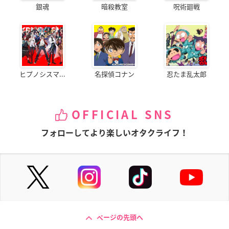
銀魂
暗殺教室
呪術廻戦
ヒプノシスマ...
名探偵コナン
忍たま乱太郎
OFFICIAL SNS
フォローしてより楽しいオタクライフ！
ページの先頭へ