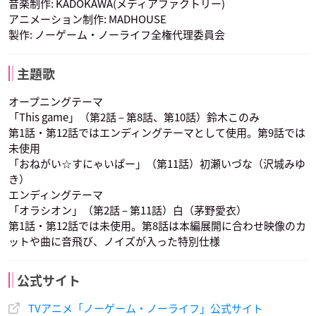
音楽制作: KADOKAWA(メディアファクトリー)
アニメーション制作: MADHOUSE
製作: ノーゲーム・ノーライフ全権代理委員会
巫女
声優：進藤尚美
主題歌
オープニングテーマ
「This game」（第2話 – 第8話、第10話）鈴木このみ
第1話・第12話ではエンディングテーマとして使用。第9話では
未使用
「おねがい☆すにゃいぱー」（第11話）初瀬いづな（沢城みゆ
き）
エンディングテーマ
「オラシオン」（第2話 – 第11話）白（茅野愛衣）
第1話・第12話では未使用。第8話は本編展開に合わせ映像のカ
ットや曲に音飛び、ノイズが入った特別仕様
公式サイト
TVアニメ「ノーゲーム・ノーライフ」公式サイト