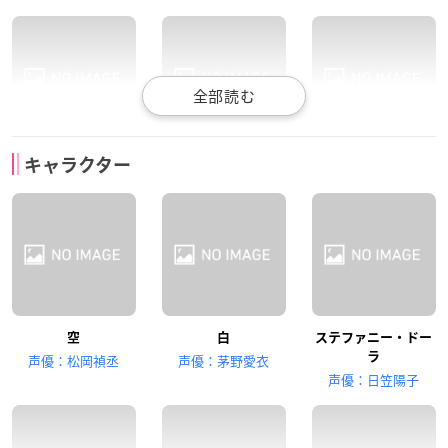
田村ゆかり
井口裕香
能登麻美子
キャラクター
ジブリール
クラミー・ツェル
フィール・ニルヴァ
レン
空
白
ステファニー・ドー
ラ
声優：松岡禎丞
声優：茅野愛衣
沢城みゆき
釘宮理恵
麦人
声優：日笠陽子
初瀬いづな
テト
初瀬いの