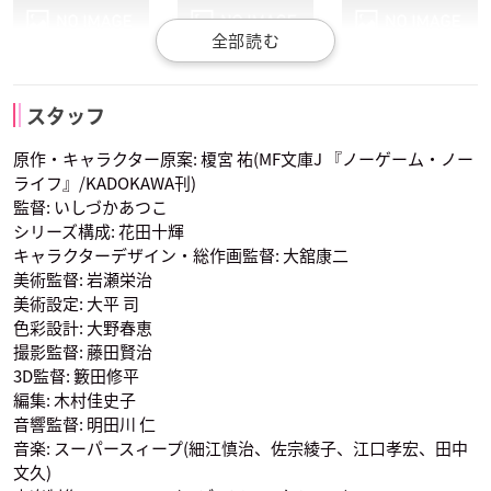
ジブリール
クラミー・ツェル
フィール・ニルヴァ
スタッフ
進藤尚美
レン
声優：田村ゆかり
声優：井口裕香
原作・キャラクター原案: 榎宮 祐(MF文庫J 『ノーゲーム・ノー
巫女
声優：能登麻美子
ライフ』/KADOKAWA刊)
監督: いしづかあつこ
シリーズ構成: 花田十輝
キャラクターデザイン・総作画監督: 大舘康二
美術監督: 岩瀬栄治
美術設定: 大平 司
色彩設計: 大野春恵
初瀬いづな
テト
初瀬いの
撮影監督: 藤田賢治
声優：沢城みゆき
声優：釘宮理恵
声優：麦人
3D監督: 籔田修平
編集: 木村佳史子
音響監督: 明田川 仁
音楽: スーパースィープ(細江慎治、佐宗綾子、江口孝宏、田中
文久)