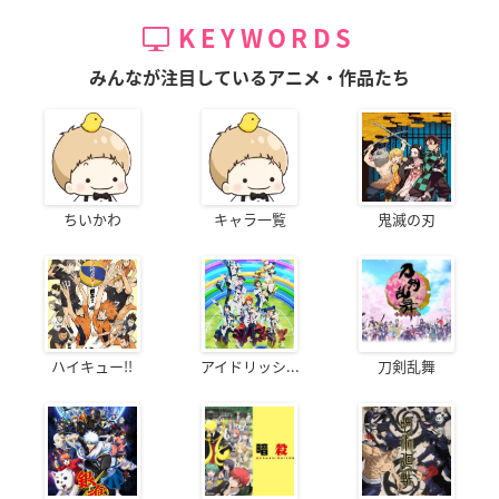
KEYWORDS
みんなが注目しているアニメ・作品たち
ちいかわ
キャラ一覧
鬼滅の刃
ハイキュー!!
アイドリッシ...
刀剣乱舞