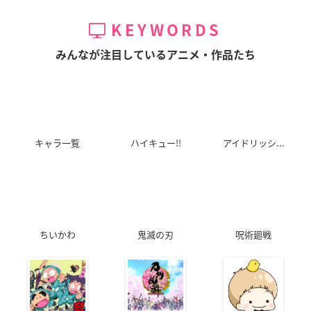
ゼロの使い魔F
リコーダーとランド
ペルソナ4 the ANIM
セル ド♪
ATION
ルイズ
KEYWORDS
あつみ
久慈川りせ
みんなが注目しているアニメ・作品たち
キャラ一覧
ハイキュー!!
アイドリッシ...
灼眼のシャナIII -Fin
THE IDOLM@STER
快盗天使ツインエン
al-
（アイドルマスタ
ジェル ～キュンキュ
ー）
ン☆ときめきパラダ
シャナ
イス!!～
水瀬伊織
葉月クルミ
ちいかわ
鬼滅の刃
呪術廻戦