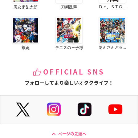
忍たま乱太郎
刀剣乱舞
Ｄｒ．ＳＴＯ...
緋弾のアリア
アスタロッテのおも
銀魂'(第2期)
ちゃ!
神崎・H・アリア
神楽
アスタロッテ
銀魂
テニスの王子様
あんさんぶる...
OFFICIAL SNS
ドラゴンクライシス!
フリージング
ひだまりスケッチ×
☆☆☆ 特別編 後編
ローズ
キャシー＝ロックハ
フォローしてより楽しいオタクライフ！
ート
智花
ページの先頭へ