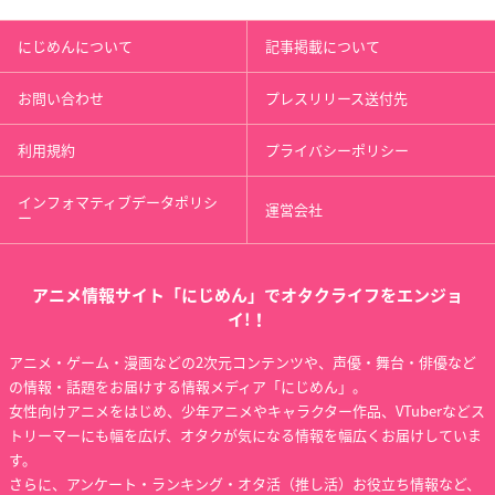
ひだまりスケッチ×
百花繚乱 サムライガ
オオカミさんと七人
☆☆☆ 特別編 前編
ールズ
の仲間たち
にじめんについて
記事掲載について
智花
真田幸村
宇佐見美々
お問い合わせ
プレスリリース送付先
利用規約
プライバシーポリシー
インフォマティブデータポリシ
運営会社
ー
ひだまりスケッチ×
れでぃ×ばと!
たまごっち!
☆☆☆
大地薫
まめっち
智花
アニメ情報サイト「にじめん」でオタクライフをエンジョ
イ!！
アニメ・ゲーム・漫画などの2次元コンテンツや、声優・舞台・俳優など
の情報・話題をお届けする情報メディア「にじめん」。
女性向けアニメをはじめ、少年アニメやキャラクター作品、VTuberなどス
トリーマーにも幅を広げ、オタクが気になる情報を幅広くお届けしていま
す。
FAIRY TAIL
クイーンズブレイド
乃木坂春香の秘密 ぴ
さらに、アンケート・ランキング・オタ活（推し活）お役立ち情報など、
玉座を継ぐ者
ゅあれっつぁ♪