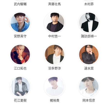
武内駿輔
斉藤壮馬
木村昴
キングダム
シャイニング・ハー
這いよれ! ニャル子
ツ ～幸せのパン～
さん
河了貂（かりょうて
ん）
メルティ
ハス太
宮野真守
中村悠一
諏訪部順一
咲-Saki- 阿知賀編 e
リコーダーとランド
あらしのよるに ひみ
pisode of side-A
セル レ♪
つのともだち
江口拓也
羽多野渉
速水奨
片岡優希
あつみ
メイ
花江夏樹
梶裕貴
岡本信彦