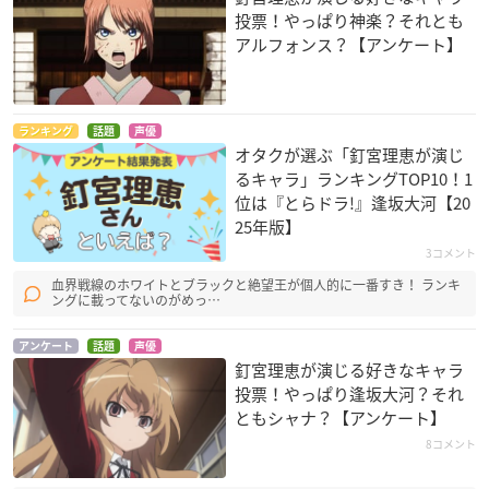
投票！やっぱり神楽？それとも
アルフォンス？【アンケート】
ランキング
話題
声優
オタクが選ぶ「釘宮理恵が演じ
デュエル・マスター
銀魂 銀ノ魂篇
宝石の国
るキャラ」ランキングTOP10！1
ズ！（2018）
神楽
アレキサンドライト
位は『とらドラ!』逢坂大河【20
ぴょんこ姫
25年版】
3コメント
血界戦線のホワイトとブラックと絶望王が個人的に一番すき！ ランキ
ングに載ってないのがめっ…
アンケート
話題
声優
釘宮理恵が演じる好きなキャラ
投票！やっぱり逢坂大河？それ
食戟のソーマ 餐ノ皿
銀魂 ポロリ篇
牙狼＜GARO＞ -VAN
ともシャナ？【アンケート】
ISHING LINE-
茜ヶ久保もも
神楽
8コメント
ソフィ