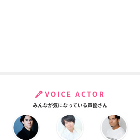
RDG レッドデータガ
ドキドキ! プリキュ
THE UNLIMITED -兵
ール
ア
部京介- ：絶対可憐
チルドレン
和宮さとる
キュアエース／円亜
久里
桃太郎
ROBOTICS;NOTES
ひだまりスケッチ×
ハヤテのごとく! CA
(ロボティクス・ノー
ハニカム
N'T TAKE MY EYES
ツ)
OFF YOU
智花
VOICE ACTOR
愛理
三千院ナギ
みんなが気になっている声優さん