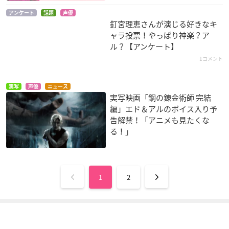
アンケート
話題
声優
たまごっち！～みら
リコーダーとランド
キングダム2
釘宮理恵さんが演じる好きなキ
くるフレンズ～
セル ミ☆
河了貂
ャラ投票！やっぱり神楽？ア
まめっち
宮川あつみ
ル？【アンケート】
1コメント
実写
声優
ニュース
実写映画「鋼の錬金術師 完結
編」エド＆アルのボイス入り予
告解禁！「アニメも見たくな
ハヤテのごとく! Cut
這いよれ! ニャル子
百花繚乱 サムライブ
る！」
ies
さんW
ライド
三千院ナギ
ハス太
真田幸村
1
2