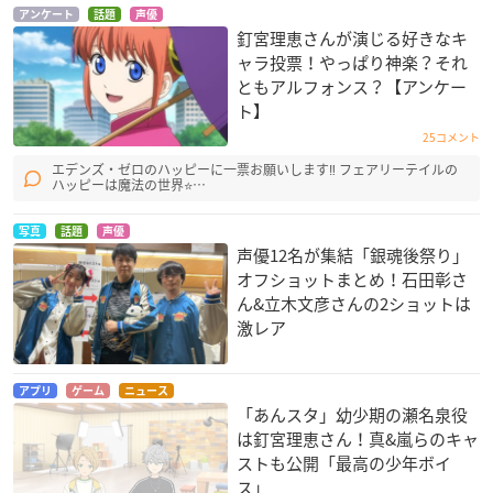
アンケート
話題
声優
釘宮理恵さんが演じる好きなキ
東京喰種トーキョー
ガールフレンド(仮)
トリニティセブン
ャラ投票！やっぱり神楽？それ
グール√A
加賀美茉莉
ソラ
ともアルフォンス？【アンケー
鈴屋什造
ト】
25コメント
エデンズ・ゼロのハッピーに一票お願いします‼️ フェアリーテイルの
ハッピーは魔法の世界⭐…
写真
話題
声優
声優12名が集結「銀魂後祭り」
オフショットまとめ！石田彰さ
ワールドトリガー
selector spread WI
旦那が何を言ってい
ん&立木文彦さんの2ショットは
XOSS
るかわからない件
小南桐絵
激レア
浦添伊緒奈（ウリ
樹瀬リノ
ス）
アプリ
ゲーム
ニュース
「あんスタ」幼少期の瀬名泉役
は釘宮理恵さん！真&嵐らのキャ
ストも公開「最高の少年ボイ
ス」