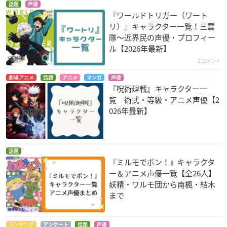
ason2
草摩楽羅
話題
声優
ビィ
『ワールドトリガー（ワート
リ）』キャラクター一覧！三雲
隊〜近界民の声優・プロフィー
ル【2026年最新】
2コメント
劇場アニメ
話題
アニメ
マンガ
声優
『呪術廻戦』キャラクター一
覧 術式・等級・アニメ声優【2
食戟のソーマ 神ノ皿
さらざんまい
フルーツバスケット
026年最新】
茜ヶ久保もも
春河
草摩楽羅
話題
『ミルモでポン！』キャラクタ
ー＆アニメ声優一覧【全26人】
妖精・ワルモ団から南楓・結木
まで
この世の果てで恋を
FAIRY TAIL ファイナ
軒轅剣 蒼き曜
唄う少女YU-NO
ルシリーズ
苻寧
島津澪
ハッピー
ランキング
アンケート
話題
声優