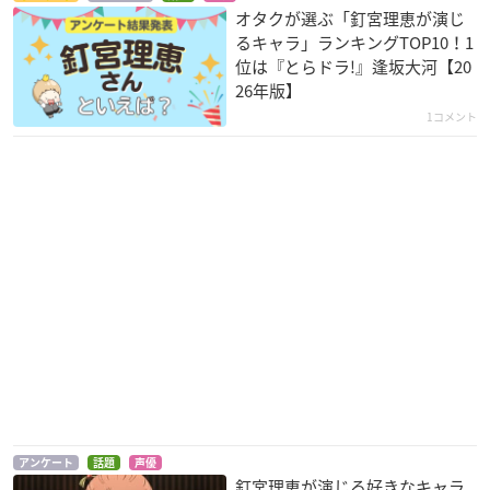
オタクが選ぶ「釘宮理恵が演じ
るキャラ」ランキングTOP10！1
位は『とらドラ!』逢坂大河【20
26年版】
1コメント
ロード オブ ヴァーミ
陰陽師・平安物語
TO BE HEROINE
リオン 紅蓮の王
神楽
ジュウイチ
真鶴椿
ひそねとまそたん
食戟のソーマ 餐ノ皿
Cutie Honey Univer
遠月列車篇
se
柿保令美
茜ヶ久保もも
タランチュラパンサ
アンケート
話題
声優
ー
釘宮理恵が演じる好きなキャラ