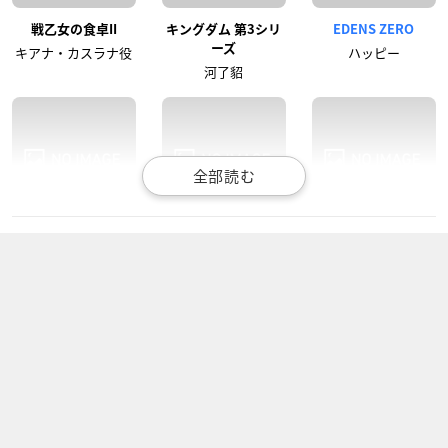
戦乙女の食卓II
キングダム 第3シリ
EDENS ZERO
ーズ
キアナ・カスラナ役
ハッピー
河了貂
フルーツバスケット
ゴジラ Ｓ.Ｐ＜シンギ
炎炎ノ消防隊 弐ノ章
The Final
ュラポイント＞
ハウメア
草摩楽羅
ユング