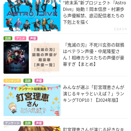
“終末系”新プロジェクト『Astro
Dive』始動！岡本信彦・村瀬歩
ら声優解禁、底辺配信者たちの
ダンガンロンパ3 -Th
Fate/kaleid liner プ
FAIRY TAIL（新章 FA
下剋上を描く
e End of 希望ヶ峰学
リズマ☆イリヤ ドラ
IRY TAIL ZERO）
1コメント
園- （未来編）
イ!!
ハッピー
万代大作
ベアトリス
話題
アニメ
声優
『鬼滅の刃』不死川玄弥の鎹鴉
はベテラン声優・中尾隆聖さ
ん！相棒カラスたちの声優が豪
華すぎ【まとめ】
ランキング
話題
声優
みんなが選ぶ「釘宮理恵さんが
どうしても干支には
ノラガミ ARAGOTO
緋弾のアリアAA
演じるキャラといえば？」ラン
いりたい
野良
神崎・H・アリア
キングTOP10！【2024年版】
ネズミ
アンケート
話題
声優
釘宮理恵さんが演じる好きなキ