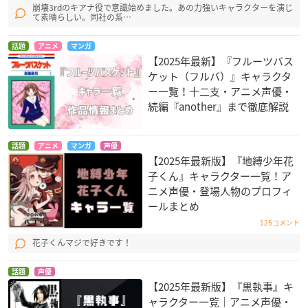
崩壊3rdのキアナ役で意識始めました。あの力強いキャラクターを演じ
て素晴らしい。同社の系…
話題
アニメ
マンガ
【2025年最新】『フルーツバス
ケット（フルバ）』キャラクタ
ー一覧！十二支・アニメ声優・
時間の支配者
コンビニカレシ
妖怪アパートの幽雅
続編『another』まで徹底解説
な日常
ミーナ・プーチン
三橋真珠
クリ
話題
アニメ
マンガ
声優
【2025年最新版】『地縛少年花
子くん』キャラクター一覧！ア
ニメ声優・登場人物のプロフィ
ールまとめ
125コメント
正解するカド
デュエル・マスター
GRANBLUE FANTAS
花子くんマジで好きです！
ズ
Y The Animation
品輪彼方
ぴょんこ姫
ビィ
話題
声優
【2025年最新版】『黒執事』キ
ャラクター一覧｜アニメ声優・