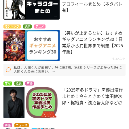
プロフィールまとめ【ネタバレ
有】
ランキング
話題
アニメ
【笑いが止まらない】おすすめ
ツインエンジェルBR
エルドライブ【ēlDLI
銀魂 烙陽決戦篇
EAK
VE】
神楽
ギャグアニメランキング30！日
みるくちゃん
ドルー
常系から異世界まで網羅【2025
年版】
4コメント
私は、入間くんが面白い、特に第2期、第3期シリーズがよかった❗特に
入間くん最高に面白い、…
実写
話題
声優
「2025年冬ドラマ」声優出演作
CHEATING CRAFT
信長の忍び
にゃんぼー！
まとめ！今をときめく津田健次
黄巧衣
ねね
コトラ
郎・梶裕貴・浅沼晋太郎など◎
声優
ニュース