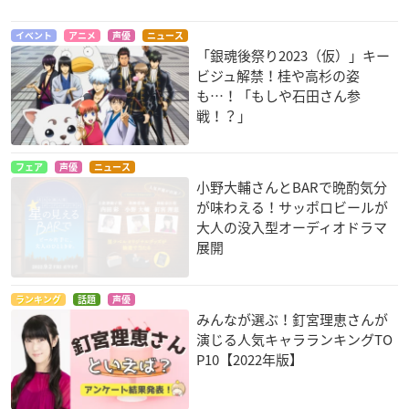
咲-Saki- 全国編
ノラガミ
ウィッチクラフトワ
ークス
片岡優希
野良
イベント
アニメ
声優
ニュース
「銀魂後祭り2023（仮）」キー
クロノワールシュヴ
ァルツ・シックス
ビジュ解禁！桂や高杉の姿
も…！「もしや石田さん参
戦！？」
フェア
声優
ニュース
小野大輔さんとBARで晩酌気分
が味わえる！サッポロビールが
大人の没入型オーディオドラマ
フリージング ヴァイ
京騒戯画(テレビアニ
最強銀河 究極(アル
展開
ブレーション
メ版)
ティメット)ゼロ～バ
トルスピリッツ～
キャシー=ロックハー
コト
ト
リクト・エイプリル
ランキング
話題
声優
みんなが選ぶ！釘宮理恵さんが
演じる人気キャラランキングTO
P10【2022年版】