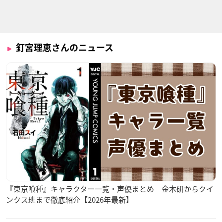
ぐらぶるっ！
戦乙女の食卓
食戟のソーマ 豪ノ 皿
ビィ
キアナ・カスラナ
茜ヶ久保もも
釘宮理恵さんのニュース
LISTENERS
ミュークルドリーミ
空挺ドラゴンズ
ー
ニル
カペラ
ゆに
『東京喰種』キャラクター一覧・声優まとめ 金木研からクイ
ンクス班まで徹底紹介【2026年最新】
フルーツバスケット
陰陽百鬼物語
GRANBLUE FANTAS
2nd season
Y The Animation se
神楽