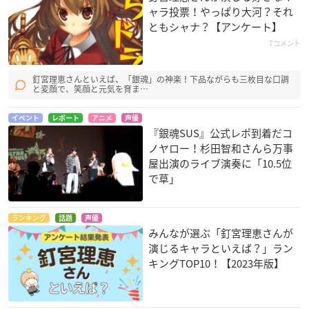
ャラ投票！やっぱり大河？それ
ともシャナ？【アンケート】
7コメント
パンチライン
銀魂（第3期）
血界戦線
台初明香
神楽
ホワイト／ブラック
釘宮理恵さんといえば、「銀魂」の神楽！下品ながらも三枚目な口調
と変顔で、笑顔と元気を育ま…
イベント
レポート
アニメ
声優
『銀魂SUS』公式レポ到着だコ
ノヤロー！杉田智和さんら万事
屋出演のライブ演奏に「10.5位
で草」
旦那が何を言ってい
たまごっち！たまと
聖剣使いの禁呪詠唱
るかわからない件 2
もだいしゅーGO
アーリン・ハイバリ
スレ目
まめっち
ー
ランキング
話題
声優
樹瀬リノ
みんなが選ぶ「釘宮理恵さんが
演じるキャラといえば？」ラン
キングTOP10！【2023年版】