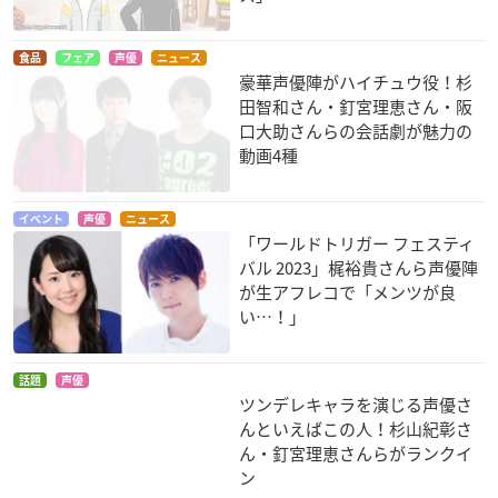
ペルソナ4 ザ・ゴー
ノーゲーム・ノーラ
史上最強の弟子ケン
食品
フェア
声優
ニュース
ルデン
イフ
イチ 闇の襲撃
豪華声優陣がハイチュウ役！杉
久慈川りせ
テト
風林寺美羽
田智和さん・釘宮理恵さん・阪
口大助さんらの会話劇が魅力の
動画4種
イベント
声優
ニュース
「ワールドトリガー フェスティ
バル 2023」梶裕貴さんら声優陣
マンガ家さんとアシ
FAIRY TAIL(第2期)
GO-GO たまごっち!
が生アフレコで「メンツが良
スタントさんと
ハッピー
まめっち
い…！」
黒井せな
話題
声優
ツンデレキャラを演じる声優さ
んといえばこの人！杉山紀彰さ
ん・釘宮理恵さんらがランクイ
ン