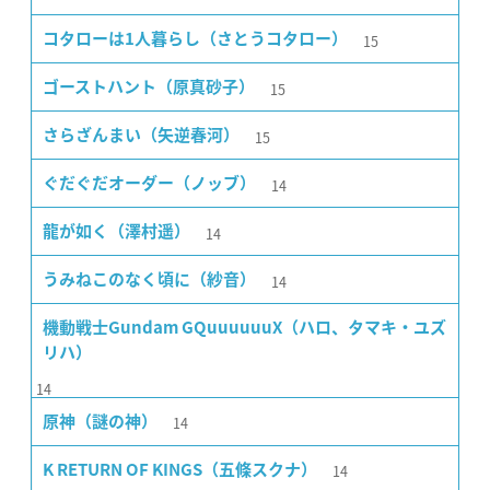
15
コタローは1人暮らし（さとうコタロー）
15
ゴーストハント（原真砂子）
15
さらざんまい（矢逆春河）
14
ぐだぐだオーダー（ノッブ）
14
龍が如く（澤村遥）
14
うみねこのなく頃に（紗音）
機動戦士Gundam GQuuuuuuX（ハロ、タマキ・ユズ
リハ）
14
14
原神（謎の神）
14
K RETURN OF KINGS（五條スクナ）