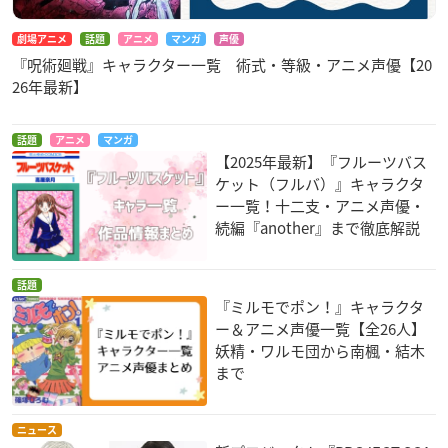
劇場アニメ
話題
アニメ
マンガ
声優
『呪術廻戦』キャラクター一覧 術式・等級・アニメ声優【20
26年最新】
話題
アニメ
マンガ
【2025年最新】『フルーツバス
ケット（フルバ）』キャラクタ
ー一覧！十二支・アニメ声優・
続編『another』まで徹底解説
話題
『ミルモでポン！』キャラクタ
ー＆アニメ声優一覧【全26人】
妖精・ワルモ団から南楓・結木
まで
ニュース