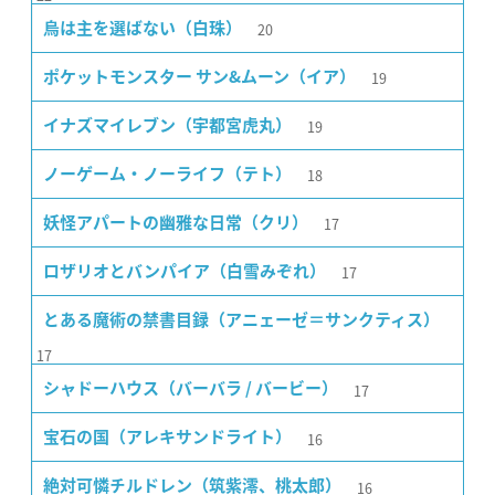
20
烏は主を選ばない（白珠）
19
ポケットモンスター サン&ムーン（イア）
19
イナズマイレブン（宇都宮虎丸）
18
ノーゲーム・ノーライフ（テト）
17
妖怪アパートの幽雅な日常（クリ）
17
ロザリオとバンパイア（白雪みぞれ）
とある魔術の禁書目録（アニェーゼ＝サンクティス）
17
17
シャドーハウス（バーバラ / バービー）
16
宝石の国（アレキサンドライト）
16
絶対可憐チルドレン（筑紫澪、桃太郎）