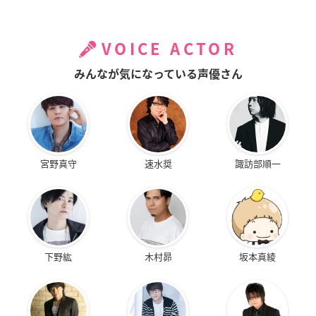
VOICE ACTOR
みんなが気になっている声優さん
宮野真守
速水奨
諏訪部順一
下野紘
木村昴
坂本真綾