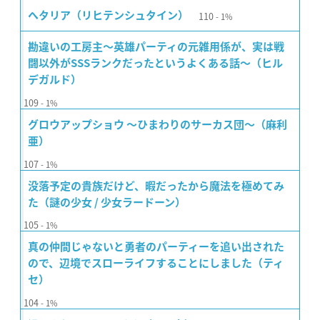
110
ヘタリア（リヒテンシュタイン）
1%
勘違いの工房主〜英雄パーティの元雑用係が、実は戦
闘以外がSSSランクだったというよくある話〜（ヒル
デガルド）
109
1%
グロウアップショウ 〜ひまわりのサーカス団〜（麻利
亜）
107
1%
没落予定の貴族だけど、暇だったから魔法を極めてみ
た（謎の少女 / 少女ラードーン）
105
1%
真の仲間じゃないと勇者のパーティーを追い出された
ので、辺境でスローライフすることにしました（ティ
セ）
104
1%