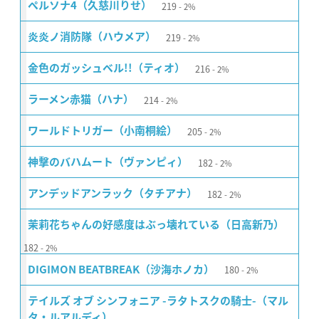
219
ペルソナ4（久慈川りせ）
2%
219
炎炎ノ消防隊（ハウメア）
2%
216
金色のガッシュベル!!（ティオ）
2%
214
ラーメン赤猫（ハナ）
2%
205
ワールドトリガー（小南桐絵）
2%
182
神撃のバハムート（ヴァンピィ）
2%
182
アンデッドアンラック（タチアナ）
2%
茉莉花ちゃんの好感度はぶっ壊れている（日高新乃）
182
2%
180
DIGIMON BEATBREAK（沙海ホノカ）
2%
テイルズ オブ シンフォニア -ラタトスクの騎士-（マル
タ・ルアルディ）