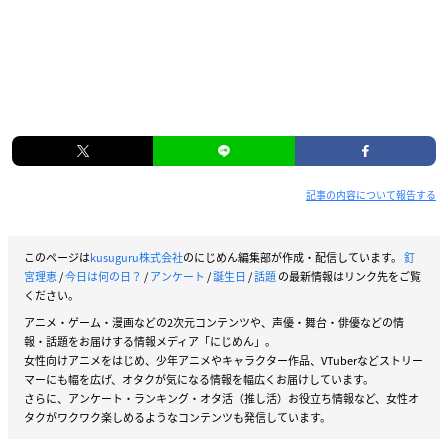
記事の内容について報告する
このページは
kusuguru株式会社
のにじめん編集部が作成・配信しています。
釘
宮理恵
/
今日は何の日？
/
アンケート
/
誕生日
/
話題
の最新情報はリンク先をご覧
ください。
アニメ・ゲーム・漫画などの2次元コンテンツや、声優・舞台・俳優などの情
報・話題をお届けする情報メディア「にじめん」。
女性向けアニメをはじめ、少年アニメやキャラクター作品、VTuberなどストリー
マーにも幅を広げ、オタクが気になる情報を幅広くお届けしています。
さらに、アンケート・ランキング・オタ活（推し活）お役立ち情報など、女性オ
タクがワクワク楽しめるようなコンテンツも発信しています。