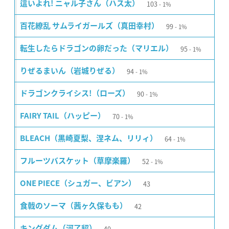
103
這いよれ! ニャル子さん（ハス太）
1%
99
百花繚乱 サムライガールズ（真田幸村）
1%
95
転生したらドラゴンの卵だった（マリエル）
1%
94
りぜるまいん（岩城りぜる）
1%
90
ドラゴンクライシス!（ローズ）
1%
70
FAIRY TAIL（ハッピー）
1%
64
BLEACH（黒崎夏梨、涅ネム、リリィ）
1%
52
フルーツバスケット（草摩楽羅）
1%
43
ONE PIECE（シュガー、ビアン）
42
食戟のソーマ（茜ヶ久保もも）
40
キングダム（河了貂）