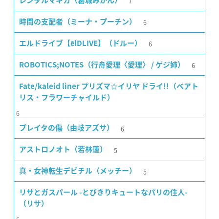
7
レンタルマギカ（葛城みかん）
6
時間の支配者（ミーナ・プーチン）
6
エルドライブ【ēlDLIVE】（ドルー）
6
ROBOTICS;NOTES（行舟愛理〈愛理〉 / ゲジ姉）
Fate/kaleid liner プリズマ☆イリヤ ドライ!!（ベアト
リス・フラワーチャイルド）
6
6
プレイタの傷（由岐アズサ）
5
アストロノオト（若林蓮）
5
真・女神転生デビチル（メッチー）
リサとガスパール -とびきりキュートなパリの住人-
（リサ）