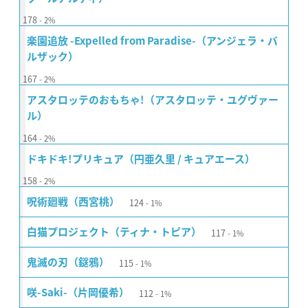
178
2%
楽園追放 -Expelled from Paradise-（アンジェラ・バ
ルザック）
167
2%
アスタロッテのおもちゃ!（アスタロッテ・ユグヴァー
ル）
164
2%
ドキドキ!プリキュア（円亜久里 / キュアエース）
158
2%
124
呪術廻戦（西宮桃）
1%
117
白猫プロジェクト（ティナ・トピア）
1%
115
鬼滅の刃（鎹鴉）
1%
112
咲-Saki-（片岡優希）
1%