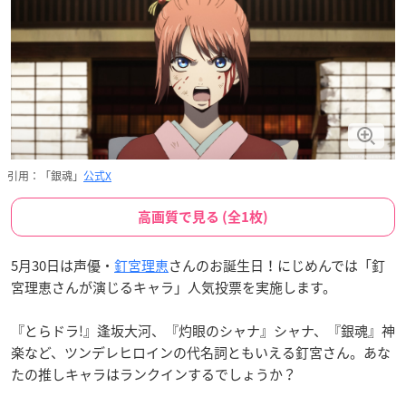
引用：「銀魂」
公式X
高画質で見る (全1枚)
5月30日は声優・
釘宮理恵
さんのお誕生日！にじめんでは「釘
宮理恵さんが演じるキャラ」人気投票を実施します。
『とらドラ!』逢坂大河、『灼眼のシャナ』シャナ、『銀魂』神
楽など、ツンデレヒロインの代名詞ともいえる釘宮さん。あな
たの推しキャラはランクインするでしょうか？