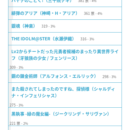
381
票
ハヤテのごとく!（三千院ナギ）
4%
361
票
緋弾のアリア（神崎・H・アリア）
4%
319
銀魂（神楽）
3%
316
THE IDOLM@STER（水瀬伊織）
3%
Lv2からチートだった元勇者候補のまったり異世界ライ
フ（牙狼族の少女 / フェンリース）
309
3%
298
鋼の錬金術師（アルフォンス・エルリック）
3%
また殺されてしまったのですね、探偵様（シャルディ
ナ・インフェリシャス）
275
3%
黒執事 -緑の魔女編-（ジークリンデ・サリヴァン）
221
票
2%