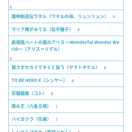
9
9
魔神創造伝ワタル（ワタルの母、リュンリュン）
8
マリア様がみてる（松平瞳子）
劇場版ハートの国のアリス 〜Wonderful Wonder Wo
rld〜（アリス＝リデル）
8
8
茜さすセカイでキミと詠う（ヤマトタケル）
8
TO BE HERO X（シンヤー）
8
京騒戯画（コト）
7
隠の王（六条壬晴）
7
ハイガクラ（花果）