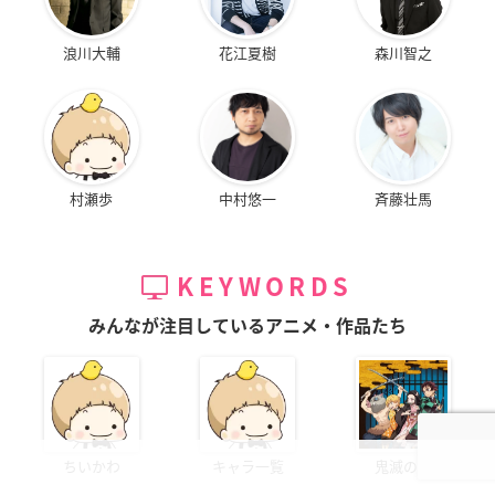
浪川大輔
花江夏樹
森川智之
村瀬歩
中村悠一
斉藤壮馬
KEYWORDS
みんなが注目しているアニメ・作品たち
ちいかわ
キャラ一覧
鬼滅の刃