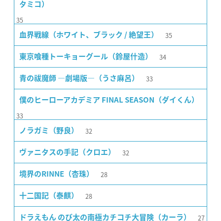
タミコ）
35
35
血界戦線（ホワイト、ブラック / 絶望王）
34
東京喰種トーキョーグール（鈴屋什造）
33
青の祓魔師 ―劇場版―（うさ麻呂）
僕のヒーローアカデミア FINAL SEASON（ダイくん）
33
32
ノラガミ（野良）
32
ヴァニタスの手記（クロエ）
28
境界のRINNE（杏珠）
28
十二国記（泰麒）
27
ドラえもん のび太の南極カチコチ大冒険（カーラ）