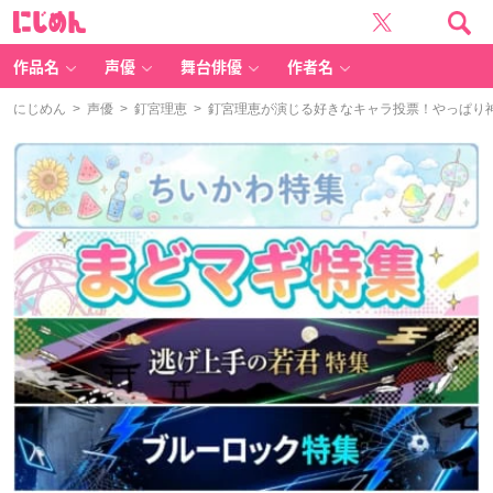
に
じ
め
ん
作品名
声優
舞台俳優
作者名
にじめん
>
声優
>
釘宮理恵
> 釘宮理恵が演じる好きなキャラ投票！やっぱり