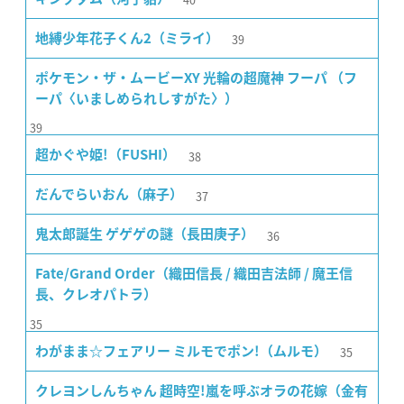
39
地縛少年花子くん2（ミライ）
ポケモン・ザ・ムービーXY 光輪の超魔神 フーパ （フ
ーパ〈いましめられしすがた〉）
39
38
超かぐや姫!（FUSHI）
37
だんでらいおん（麻子）
36
鬼太郎誕生 ゲゲゲの謎（長田庚子）
Fate/Grand Order（織田信長 / 織田吉法師 / 魔王信
長、クレオパトラ）
35
35
わがまま☆フェアリー ミルモでポン!（ムルモ）
クレヨンしんちゃん 超時空!嵐を呼ぶオラの花嫁（金有