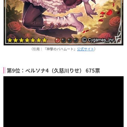
（引用：『神撃のバハムート』
公式サイト
）
第9位：ペルソナ4（久慈川りせ） 675票