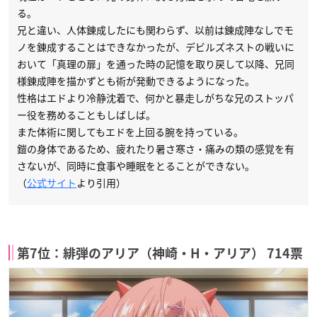
る。
兄と違い、人体錬成したにも関わらず、以前は錬成陣なしでモ
ノを錬成することはできなかったが、デビルズネストの戦いに
おいて「真理の扉」を通った時の記憶を取り戻して以降、兄同
様錬成陣を描かずとも術が発動できるようになった。
性格はエドより冷静沈着で、何かと暴走しがちな兄のストッパ
ー役を務めることもしばしば。
また体術に関してもエドを上回る腕を持っている。
鎧の身体であるため、疲れたり暑さ寒さ・痛みの類の感覚を有
さないが、同時に食事や睡眠をとることができない。
（
公式サイト
より引用）
第7位：緋弾のアリア（神崎・H・アリア） 714票