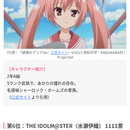
（引用：『緋弾のアリアAA』
公式サイト
）©2015 赤松中学・KADOKAWA刊 /
ProjectAA
【キャラクター紹介】
2年A組
Sランク武偵で、あかりの憧れの存在。
名探偵シャーロック・ホームズの曾孫。
（
公式サイト
より引用）
第6位：THE IDOLM@STER（水瀬伊織） 1111票