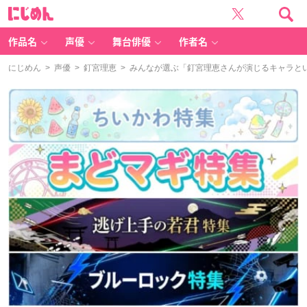
に
じ
め
ん
作品名
声優
舞台俳優
作者名
にじめん
>
声優
>
釘宮理恵
> みんなが選ぶ「釘宮理恵さんが演じるキャラといえ