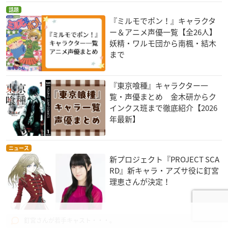
話題
『ミルモでポン！』キャラクタ
ー＆アニメ声優一覧【全26人】
妖精・ワルモ団から南楓・結木
まで
『東京喰種』キャラクター一
覧・声優まとめ 金木研からク
インクス班まで徹底紹介【2026
年最新】
ニュース
新プロジェクト『PROJECT SCA
RD』新キャラ・アズサ役に釘宮
理恵さんが決定！
3コメント
釘宮さんが若手キャスト・・・。