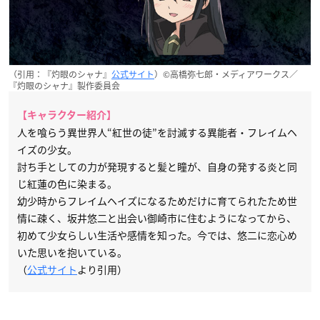
（引用：『灼眼のシャナ』
公式サイト
）©高橋弥七郎・メディアワークス／
『灼眼のシャナ』製作委員会
【キャラクター紹介】
人を喰らう異世界人“紅世の徒”を討滅する異能者・フレイムヘ
イズの少女。
討ち手としての力が発現すると髪と瞳が、自身の発する炎と同
じ紅蓮の色に染まる。
幼少時からフレイムヘイズになるためだけに育てられたため世
情に疎く、坂井悠二と出会い御崎市に住むようになってから、
初めて少女らしい生活や感情を知った。今では、悠二に恋心め
いた思いを抱いている。
（
公式サイト
より引用）