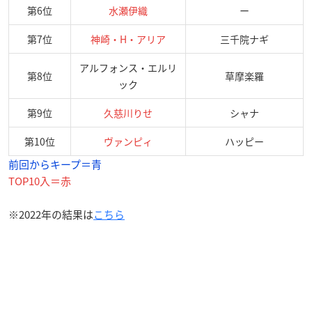
第6位
水瀬伊織
ー
第7位
神崎・H・アリア
三千院ナギ
アルフォンス・エルリ
第8位
草摩楽羅
ック
第9位
久慈川りせ
シャナ
第10位
ヴァンピィ
ハッピー
前回からキープ＝青
TOP10入＝赤
※2022年の結果は
こちら