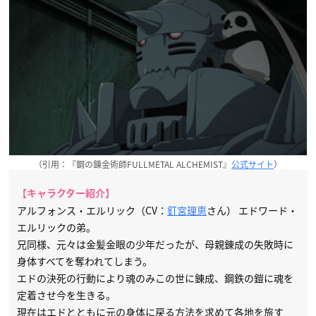
（引用：『鋼の錬金術師FULLMETAL ALCHEMIST』
公式サイト
）
【キャラクター紹介】
アルフォンス・エルリック（CV：
釘宮理恵
さん） エドワード・
エルリックの弟。
兄同様、元々は金髪金眼の少年だったが、母親錬成の失敗時に
身体すべてを奪われてしまう。
エドの決死の行動により魂のみこの世に錬成、鋼鉄の鎧に魂を
定着させ今を生きる。
現在はエドとともに元の身体に戻る方法を求めて各地を旅す