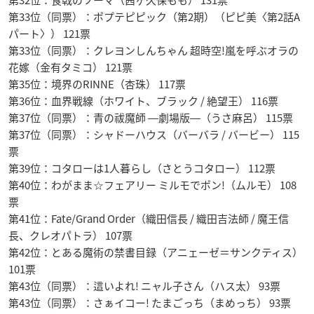
第32位：食戟のソーマ（茜ヶ久保もも） 131票
第33位（同票）：ポプテピピック（第2期）（ピピ美〈第2話A
パート〉） 121票
第33位（同票）：クレヨンしんちゃん 超時空!嵐を呼ぶオラの
花嫁（金有タミコ） 121票
第35位：境界のRINNE（杏珠） 117票
第36位：血界戦線（ホワイト、ブラック / 絶望王） 116票
第37位（同票）：青の祓魔師 ―劇場版―（うさ麻呂） 115票
第37位（同票）：シャドーハウス（バーバラ / バービー） 115
票
第39位：コタローは1人暮らし（さとうコタロー） 112票
第40位：わがまま☆フェアリー ミルモでポン!（ムルモ） 108
票
第41位：Fate/Grand Order（織田信長 / 織田吉法師 / 魔王信
長、クレオパトラ） 107票
第42位：とある魔術の禁書目録（アニェーゼ＝サンクティス）
101票
第43位（同票）：這いよれ! ニャル子さん（ハス太） 93票
第43位（同票）：さぁイコー! たまごっち（まめっち） 93票