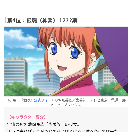
第4位：銀魂（神楽） 1222票
（引用：『銀魂』
公式サイト
）©空知英秋／集英社・テレビ東京・電通・BN
P・アニプレックス
【キャラクター紹介】
宇宙最強の戦闘民族「夜兎族」の少女。
江戸に来れば大金がつかめるとはるばる地球へやっては来た