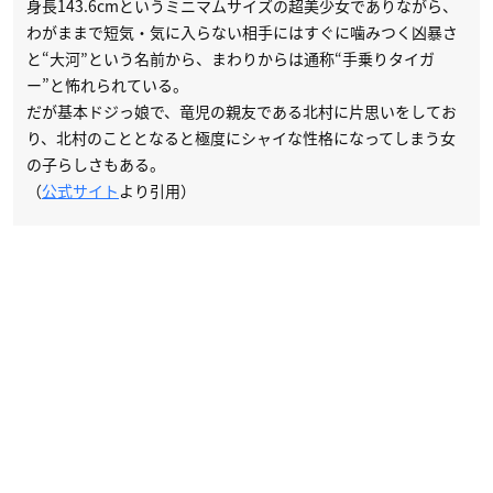
身長143.6cmというミニマムサイズの超美少女でありながら、
わがままで短気・気に入らない相手にはすぐに噛みつく凶暴さ
と“大河”という名前から、まわりからは通称“手乗りタイガ
ー”と怖れられている。
だが基本ドジっ娘で、竜児の親友である北村に片思いをしてお
り、北村のこととなると極度にシャイな性格になってしまう女
の子らしさもある。
（
公式サイト
より引用）