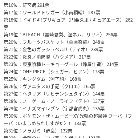
第16位：釘宮病 291票
第17位：ワールドトリガー（小南桐絵） 287票
第18位：ドキドキ!プリキュア（円亜久里 / キュアエース） 262
票
第19位：BLEACH（黒崎夏梨、涅ネム、リリィ） 256票
第20位：フルーツバスケット（草摩楽羅） 248票
第21位：金色のガッシュベル!!（ティオ） 239票
第22位：炎炎ノ消防隊（ハウメア） 217票
第23位：東京喰種トーキョーグール（鈴屋什造） 214票
第24位：ONE PIECE（シュガー、ビアン） 178票
第25位：キングダム（河了貂） 168票
第26位：ヴァニタスの手記（クロエ） 165票
第27位：ヘタリア（リヒテンシュタイン） 144票
第28位：ノーゲーム・ノーライフ（テト） 137票
第29位：イナズマイレブン（宇都宮虎丸） 135票
第30位：ポケモン・ザ・ムービーXY 光輪の超魔神 フーパ （フ
ーパ〈いましめられしすがた〉） 133票
第31位：ノラガミ（野良） 132票