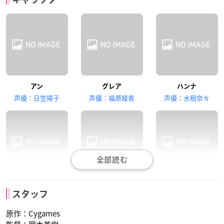
オーウェン
ルゥ
ミランダ
内田雄馬
沢城千春
中博史
アン
グレア
ハンナ
ウィリアム
ハインライン
ジル
声優：日笠陽子
声優：福原綾香
声優：水樹奈々
Lynn
オーウェン
ルゥ
ミランダ
ポピー
スタッフ
声優：羽多野渉
声優：こやまきみこ
声優：井上喜久子
原作：Cygames