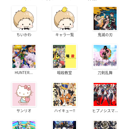
ちいかわ
キャラ一覧
鬼滅の刃
HUNTER...
暗殺教室
刀剣乱舞
サンリオ
ハイキュー!!
ヒプノシスマ...