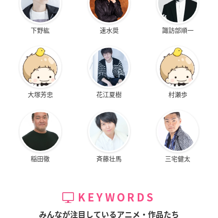
下野紘
速水奨
諏訪部順一
大塚芳忠
花江夏樹
村瀬歩
稲田徹
斉藤壮馬
三宅健太
KEYWORDS
みんなが注目しているアニメ・作品たち