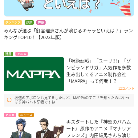
ランキング
話題
声優
みんなが選ぶ「釘宮理恵さんが演じるキャラといえば？」ラン
キングTOP10！【2023年版】
話題
アニメ
「呪術廻戦」「ユーリ!!!」「ゾ
ンビランドサガ」人気作を多数
生み出してるアニメ制作会社
「MAPPA」って何者！？
12コメント
坂道のアポロンも見てましたけど、MAPPAのすごさを知ったのはやっ
ぱり神バハや牙狼ですね…
アニメ
ニュース
再スタートした『神撃のバハム
ート』原作のアニメ『マナリア
フレンズ』内田雄馬さんら演じ