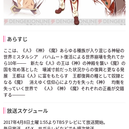
あらすじ
ここは、《人》《神》《魔》あらゆる種族が入り混じる神秘の
世界ミスタルシア バハムート復活による世界崩壊を免れてか
ら10年─── 新たな《人》の王は《神》の神殿を襲い《魔》の
国を攻め落とした 壊滅寸前だった状況からの復興と更なる発
展 王都は《人》に富をもたらす 王都復興の糧として奴隷と
なる《魔》 消えゆく信仰心により力を失った《神》 均衡を
失っていく世界で 《人》《神》《魔》それぞれの正義が交錯
する―――
放送スケジュール
2017年4月8日土曜 1:55よりTBSテレビにて放送開始。
毎日放送、AT-X、サガテレビなどでも順次放送。