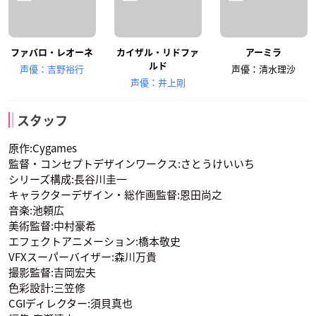
ファバロ・レオーネ
カイザル・リドファ
アーミラ
ルド
声優：吉野裕行
声優：清水理沙
声優：井上剛
スタッフ
原作:Cygames
監督・コンセプトデザインワークス:さとうけいいち
シリーズ構成:長谷川圭一
キャラクターデザイン・総作画監督:恩田尚之
音楽:池頼広
美術監督:中村豪希
エフェクトアニメーション:橋本敬史
VFXスーパーバイザー:森川万貴
撮影監督:吉岡宏夫
色彩設計:三笠修
CGIディレクター:須貝真也