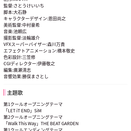
監督:さとうけいいち
脚本:大石静
キャラクターデザイン:恩田尚之
美術監督:中村豪希
音楽:池頼広
撮影監督:淡輪雄介
バッカス
ハンサ
ジャンヌ･ダルク
小野賢章
VFXスーパーバイザー:森川万貴
声優：岩崎ひろし
声優：森久保祥太郎
声優：潘めぐみ
アレサンド・ヴィス
エフェクトアニメーション:橋本敬史
ポンティ
色彩設計:三笠修
CGIディレクター:伊藤敬之
編集:廣瀬清志
音響効果:勝俣まさとし
主題歌
エル（ムガロ）
ソフィエル
ディアス・バルドロ
メウ
声優：釘宮理恵
声優：坂本真綾
第1クールオープニングテーマ
声優：間宮康弘
「LET iT END」SiM
第2クールオープニングテーマ
「Walk This Way」THE BEAT GARDEN
第1クールエンディングテーマ