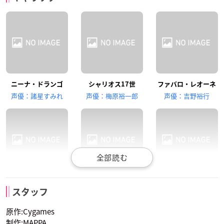
ルド
ニーナ・ドランゴ
シャリオス17世
ファバロ・レオーネ
岩崎ひろし
森久保祥太郎
潘めぐみ
声優：諸星すみれ
声優：梅原裕一郎
声優：吉野裕行
バッカス
ハンサ
ジャンヌ･ダルク
カイザル・リドファ
アザゼル
リタ
釘宮理恵
坂本真綾
間宮康弘
ルド
スタッフ
声優：森田成一
声優：沢城みゆき
エル（ムガロ）
ソフィエル
ディアス・バルドロ
声優：井上剛
原作:Cygames
メウ
制作:MAPPA