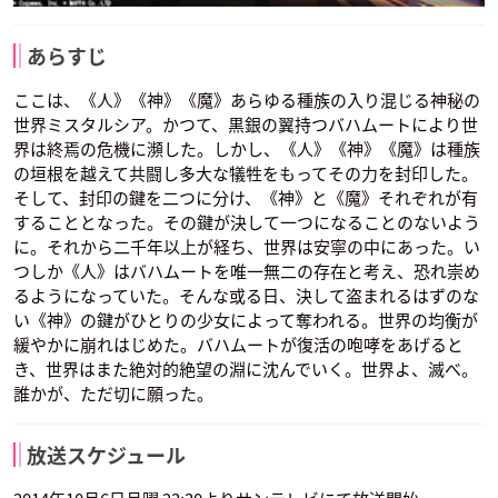
あらすじ
ここは、《人》《神》《魔》あらゆる種族の入り混じる神秘の
世界ミスタルシア。かつて、黒銀の翼持つバハムートにより世
界は終焉の危機に瀕した。しかし、《人》《神》《魔》は種族
の垣根を越えて共闘し多大な犠牲をもってその力を封印した。
そして、封印の鍵を二つに分け、《神》と《魔》それぞれが有
することとなった。その鍵が決して一つになることのないよう
に。それから二千年以上が経ち、世界は安寧の中にあった。い
つしか《人》はバハムートを唯一無二の存在と考え、恐れ崇め
るようになっていた。そんな或る日、決して盗まれるはずのな
い《神》の鍵がひとりの少女によって奪われる。世界の均衡が
緩やかに崩れはじめた。バハムートが復活の咆哮をあげると
き、世界はまた絶対的絶望の淵に沈んでいく。世界よ、滅べ。
誰かが、ただ切に願った。
放送スケジュール