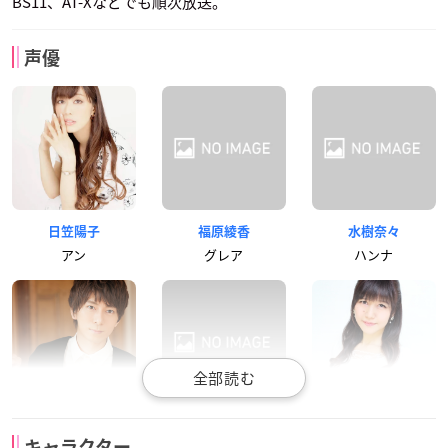
BS11、AT-Xなどでも順次放送。
声優
日笠陽子
福原綾香
水樹奈々
アン
グレア
ハンナ
羽多野渉
こやまきみこ
井上喜久子
キャラクター