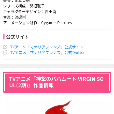
監督：岡本英樹
シリーズ構成：関根聡子
キャラクターデザイン：吉田南
音楽：渡邊崇
アニメーション制作：CygamesPictures
ウィリアム
ハインライン
ジル
声優：内田雄馬
声優：沢城千春
声優：中博史
公式サイト
TVアニメ「マナリアフレンズ」公式サイト
TVアニメ「マナリアフレンズ」公式Twitter
ポピー
TVアニメ『神撃のバハムート VIRGIN SO
声優：Lynn
UL(2期)』作品情報