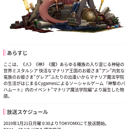
あらすじ
ここは、《人》《神》《魔》あらゆる種族の入り混じる神秘の
世界ミスタルシア 快活なマナリア王国のお姫さま“アン”内気な
竜族のお姫さま“グレア”ふたりの出逢いからマナリア魔法学院
の生活がはじまるCygamesによるソーシャルゲーム『神撃のバ
ハムート』内のイベント“マナリア魔法学院編”より誕生した物
語。
放送スケジュール
2019年1月21日月曜 0:30よりTOKYOMXにて放送開始。