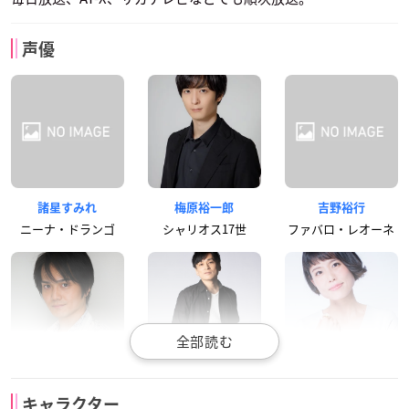
声優
諸星すみれ
梅原裕一郎
吉野裕行
ニーナ・ドランゴ
シャリオス17世
ファバロ・レオーネ
井上剛
森田成一
沢城みゆき
キャラクター
カイザル・リドファ
アザゼル
リタ