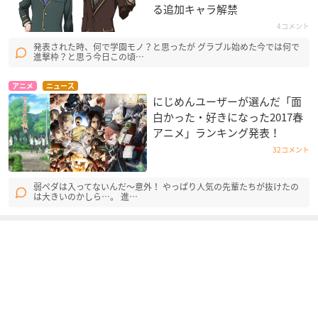
る追加キャラ解禁
4コメント
発表された時、何で学園モノ？と思ったが グラブル始めた今では何で
進撃枠？と思う今日この頃…
アニメ
ニュース
にじめんユーザーが選んだ「面
白かった・好きになった2017春
アニメ」ランキング発表！
32コメント
弱ペダは入ってないんだ～意外！ やっぱり人気の先輩たちが抜けたの
は大きいのかしら…。 進…