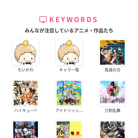
KEYWORDS
みんなが注目しているアニメ・作品たち
ちいかわ
キャラ一覧
鬼滅の刃
ハイキュー!!
アイドリッシ...
刀剣乱舞