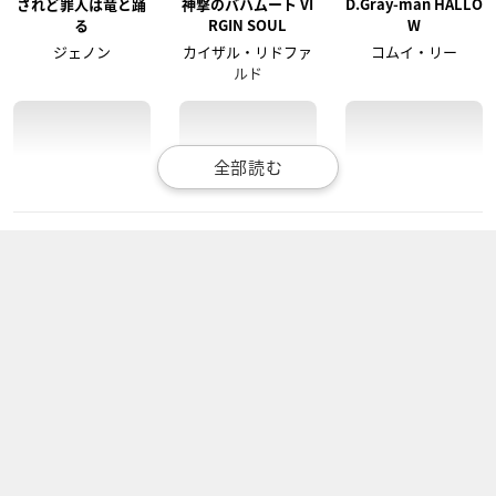
されど罪人は竜と踊
神撃のバハムート VI
D.Gray-man HALLO
る
RGIN SOUL
W
ジェノン
カイザル・リドファ
コムイ・リー
ルド
キュートランスフォ
黒子のバスケ(第3期)
新妹魔王の契約者
ーマー さらなる人気
土田聡史
早瀬高志
者への道
プロール