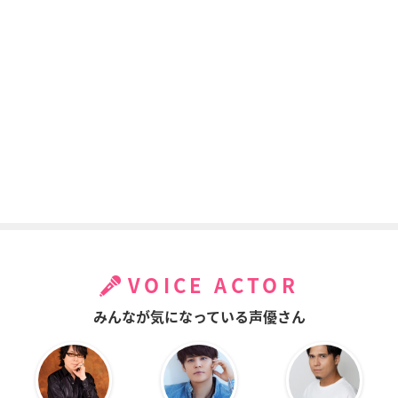
劇場版 TIGER & BU
劇場版 TIGER & BU
機動戦士ガンダムUC
NNY -The Rising-
NNY -The Beginnin
episode 2 「赤い彗
g-
星」
キース・グッドマン
／スカイハイ
キース・グッドマン
ボラード
／スカイハイ
ヘタリア World★St
ヘタリア The Beauti
ヘタリア World Seri
ars
ful World (第5期シ
es(第4期シリーズ)
VOICE ACTOR
リーズ)
スペイン
スペイン
スペイン
みんなが気になっている声優さん