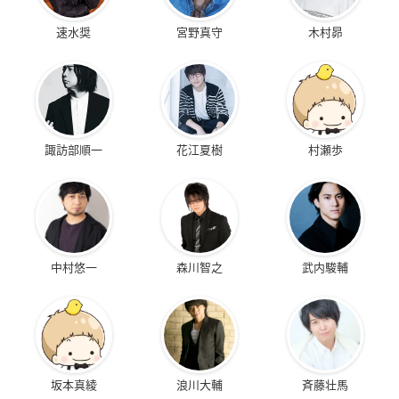
速水奨
宮野真守
木村昴
ヘタリア World Seri
ヘタリア Axis Powe
es(第3期シリーズ)
rs(第2期シリーズ)
スペイン
スペイン
諏訪部順一
花江夏樹
村瀬歩
中村悠一
森川智之
武内駿輔
坂本真綾
浪川大輔
斉藤壮馬