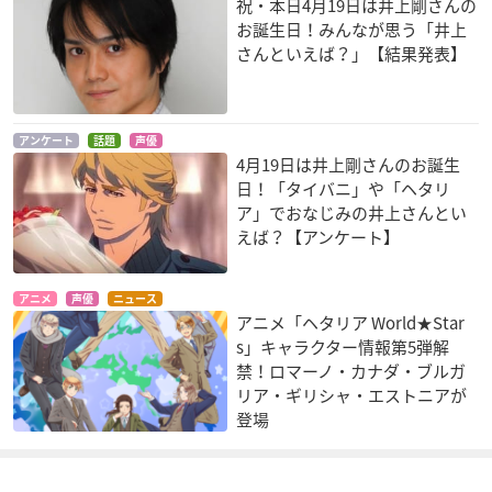
祝・本日4月19日は井上剛さんの
お誕生日！みんなが思う「井上
黒子のバスケ
機動戦士ガンダムAG
Generator Rex（ジ
さんといえば？」【結果発表】
E
ェネレーター・レッ
土田聡史
クス）
カール・ドーソン
ノア
アンケート
話題
声優
4月19日は井上剛さんのお誕生
日！「タイバニ」や「ヘタリ
ア」でおなじみの井上さんとい
えば？【アンケート】
TIGER & BUNNY
ヘタリア Axis Powe
聖闘士星矢 LEGEND
アニメ
声優
ニュース
rs
of SANCTUARY
キース・グッドマン
アニメ「ヘタリア World★Star
（スカイハイ）
スペイン
アイオリア
s」キャラクター情報第5弾解
禁！ロマーノ・カナダ・ブルガ
リア・ギリシャ・エストニアが
登場