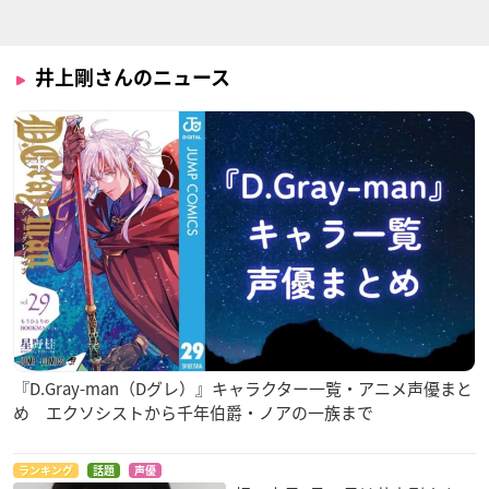
キュートランスフォ
うわばきクック
神撃のバハムート GE
ーマー 帰ってきたコ
NESIS
塵取りくん
ンボイの謎
カイザル・リドファ
井上剛さんのニュース
プロール
ルド
黒子のバスケ(第2期)
アラタカンガタリ ～
問題児たちが異世界
革神語～
から来るそうです
土田聡史
よ？
クグラ
ルイオス
『D.Gray-man（Dグレ）』キャラクター一覧・アニメ声優まと
め エクソシストから千年伯爵・ノアの一族まで
ランキング
話題
声優