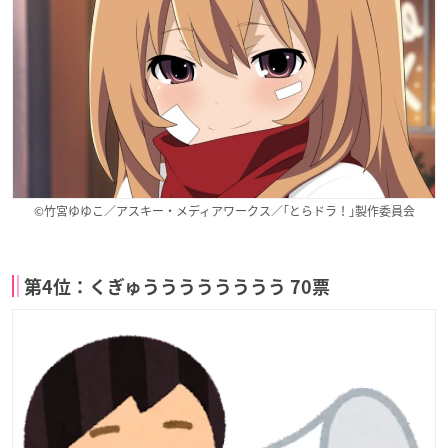
©竹宮ゆゆこ／アスキー・メディアワークス／｢とらドラ！｣製作委員会
第4位：くぎゅうううううううう 70票