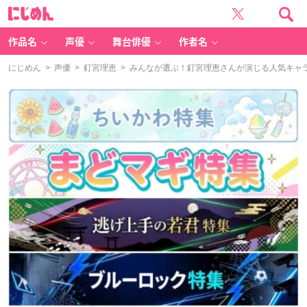
に
じ
め
ん
作品名
声優
舞台俳優
作者名
にじめん
>
声優
>
釘宮理恵
> みんなが選ぶ！釘宮理恵さんが演じる人気キャララ