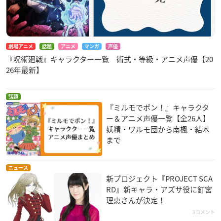
劇場アニメ
話題
アニメ
マンガ
声優
『呪術廻戦』キャラクター一覧 術式・等級・アニメ声優【20
26年最新】
話題
『ミルモでポン！』キャラクタ
ー＆アニメ声優一覧【全26人】
妖精・ワルモ団から南楓・結木
まで
ニュース
新プロジェクト『PROJECT SCA
RD』新キャラ・アズサ役に釘宮
理恵さんが決定！
3コメント