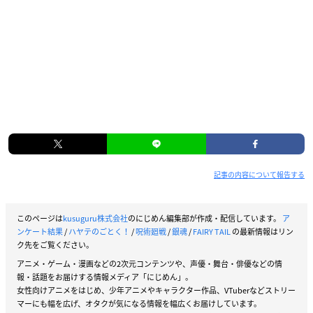
記事の内容について報告する
このページは
kusuguru株式会社
のにじめん編集部が作成・配信しています。
ア
ンケート結果
/
ハヤテのごとく！
/
呪術廻戦
/
銀魂
/
FAIRY TAIL
の最新情報はリン
ク先をご覧ください。
アニメ・ゲーム・漫画などの2次元コンテンツや、声優・舞台・俳優などの情
報・話題をお届けする情報メディア「にじめん」。
女性向けアニメをはじめ、少年アニメやキャラクター作品、VTuberなどストリー
マーにも幅を広げ、オタクが気になる情報を幅広くお届けしています。