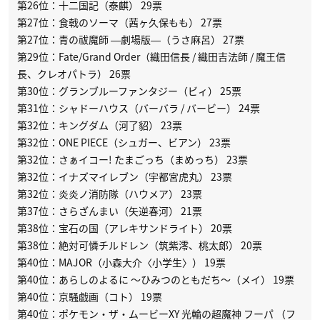
第26位：十二国記（泰麒） 29票
第27位：食戟のソーマ（茜ヶ久保もも） 27票
第27位：青の祓魔師 ―劇場版―（うさ麻呂） 27票
第29位：Fate/Grand Order（織田信長 / 織田吉法師 / 魔王信
長、クレオパトラ） 26票
第30位：グランブルーファンタジー（ビィ） 25票
第31位：シャドーハウス（バーバラ / バービー） 24票
第32位：キングダム（河了貂） 23票
第32位：ONE PIECE（シュガー、ビアン） 23票
第32位：さぁイコー! たまごっち（まめっち） 23票
第32位：イナズマイレブン（宇都宮虎丸） 23票
第32位：炎炎ノ消防隊（ハウメア） 23票
第37位：さらざんまい（矢逆春河） 21票
第38位：宝石の国（アレキサンドライト） 20票
第38位：絶対可憐チルドレン（筑紫澪、桃太郎） 20票
第40位：MAJOR（小森大介〈小学生〉） 19票
第40位：あらしのよるに 〜ひみつのともだち〜（メイ） 19票
第40位：京騒戯画（コト） 19票
第40位：ポケモン・ザ・ムービーXY 光輪の超魔神 フーパ （フ