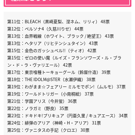
第11位：BLEACH（黒崎夏梨、涅ネム、リリィ） 48票
第12位：ペルソナ4（久慈川りせ） 44票
第13位：血界戦線（ホワイト、ブラック / 絶望王） 43票
第13位：ヘタリア（リヒテンシュタイン） 43票
第15位：金色のガッシュベル!!（ティオ） 42票
第15位：ゼロの使い魔（ルイズ・フランソワーズ・ル・ブラ
ン・ド・ラ・ヴァリエール） 42票
第17位：東京喰種トーキョーグール（鈴屋什造） 39票
第18位：THE IDOLM@STER（水瀬伊織） 38票
第19位：わがまま☆フェアリー ミルモでポン!（ムルモ） 37票
第19位：ワールドトリガー（小南桐絵） 37票
第21位：学園アリス（今井蛍） 36票
第22位：ノラガミ（野良） 35票
第23位：ドキドキ!プリキュア（円亜久里 / キュアエース） 34票
第24位：緋弾のアリア（神崎・H・アリア） 31票
第25位：ヴァニタスの手記（クロエ） 30票