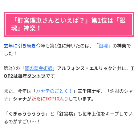
「釘宮理恵さんといえば？」第1位は「銀
魂」神楽！
去年に引き続き
今年も第1位に輝いたのは、「
銀魂
」の
で
神楽
した！
第2位の「
鋼の錬金術師
」
と共に、
アルフォンス・エルリック
T
です。
OP2は毎年ダントツ
また、今年は「
ハヤテのごとく！
」
、「灼眼のシャ
三千院ナギ
ナ」
が
新たにTOP10入り
しています。
シャナ
「
」と「
」も毎年上位をキープしてい
くぎゅううううう
釘宮病
るのがすごい…！