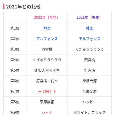
2021年との比較
2022年（今年）
2021年（去年）
第1位
神楽
神楽
第2位
アルフォンス
アルフォンス
第3位
西宮桃
くぎゅううううう
第4位
くぎゅううううう
西宮桃
第5位
逢坂大河
釘宮病
※同率
第6位
釘宮病
逢坂大河
※同率
第7位
三千院ナギ
草摩楽羅
第8位
草摩楽羅
ハッピー
第9位
シャナ
ホワイト、ブラック