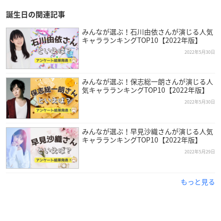
誕生日の関連記事
みんなが選ぶ！石川由依さんが演じる人気
キャラランキングTOP10【2022年版】
2022年5月30日
みんなが選ぶ！保志総一朗さんが演じる人
気キャラランキングTOP10【2022年版】
2022年5月30日
みんなが選ぶ！早見沙織さんが演じる人気
釘宮理恵
さんは熊本県出身で現在アイムエンタープライズに所
キャラランキングTOP10【2022年版】
属しており、今年で43歳を迎えます。
2022年5月29日
そのかわいらしい声質から、これまでに数々のメインヒロイン
もっと見る
を担当してきた釘宮さん。
さらに、「
鋼の錬金術師
」アルフォンス・エルリック役などで