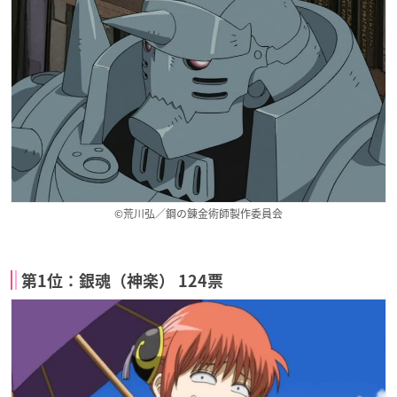
©荒川弘／鋼の錬金術師製作委員会
第1位：銀魂（神楽） 124票