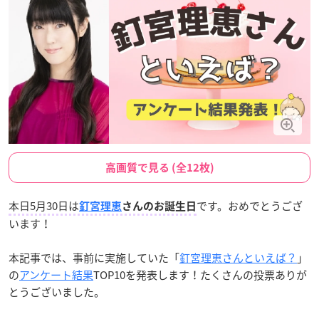
高画質で見る (全12枚)
本日5月30日は
です。おめでとうござ
釘宮理恵
さんのお誕生日
います！
本記事では、事前に実施していた「
釘宮理恵さんといえば？
」
の
アンケート結果
TOP10を発表します！たくさんの投票ありが
とうございました。