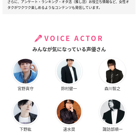
さらに、アンケート・ランキング・オタ活（推し活）お役立ち情報など、女性オ
タクがワクワク楽しめるようなコンテンツも発信しています。
VOICE ACTOR
みんなが気になっている声優さん
宮野真守
鈴村健一
森川智之
下野紘
速水奨
諏訪部順一