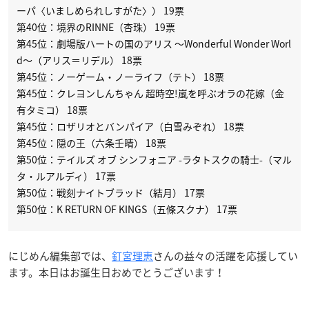
ーパ〈いましめられしすがた〉） 19票
第40位：境界のRINNE（杏珠） 19票
第45位：劇場版ハートの国のアリス 〜Wonderful Wonder Worl
d〜（アリス＝リデル） 18票
第45位：ノーゲーム・ノーライフ（テト） 18票
第45位：クレヨンしんちゃん 超時空!嵐を呼ぶオラの花嫁（金
有タミコ） 18票
第45位：ロザリオとバンパイア（白雪みぞれ） 18票
第45位：隠の王（六条壬晴） 18票
第50位：テイルズ オブ シンフォニア -ラタトスクの騎士-（マル
タ・ルアルディ） 17票
第50位：戦刻ナイトブラッド（結月） 17票
第50位：K RETURN OF KINGS（五條スクナ） 17票
にじめん編集部では、
釘宮理恵
さんの益々の活躍を応援してい
ます。本日はお誕生日おめでとうございます！