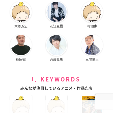
大塚芳忠
花江夏樹
村瀬歩
稲田徹
斉藤壮馬
三宅健太
KEYWORDS
みんなが注目しているアニメ・作品たち