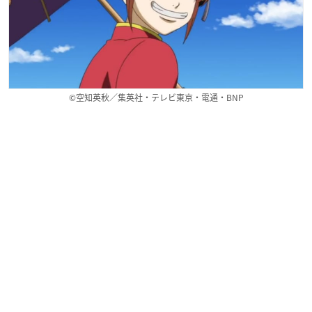
©空知英秋／集英社・テレビ東京・電通・BNP