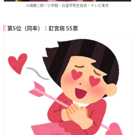
©畑健二郎／小学館・白皇学院生徒会・テレビ東京
第5位（同率）：釘宮病 55票