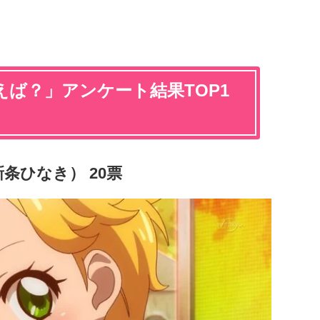
ば？」アンケート結果TOP1
条ひなき） 20票