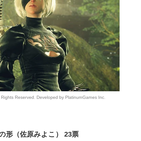
Rights Reserved. Developed by PlatinumGames Inc.
の形（佐原みよこ） 23票