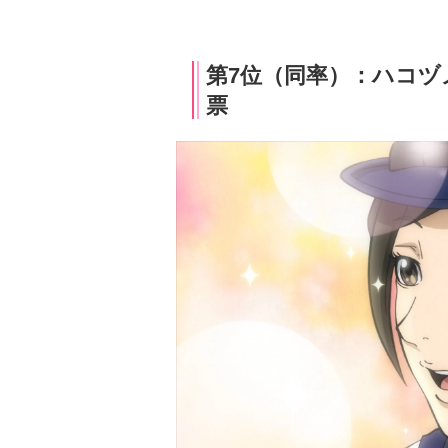
第7位（同率）：ハコヅ
票