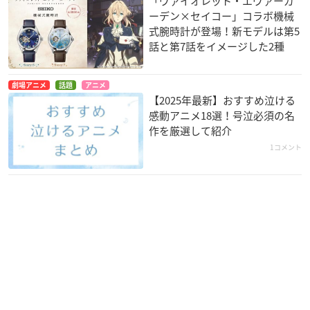
「ヴァイオレット・エヴァーガ
ーデン×セイコー」コラボ機械
式腕時計が登場！新モデルは第5
話と第7話をイメージした2種
劇場アニメ
話題
アニメ
【2025年最新】おすすめ泣ける
感動アニメ18選！号泣必須の名
作を厳選して紹介
1コメント