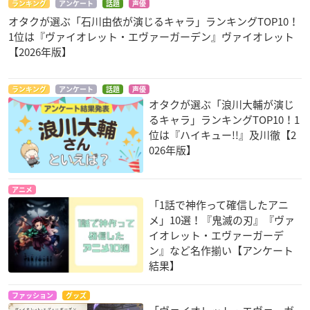
ランキング
アンケート
話題
声優
オタクが選ぶ「石川由依が演じるキャラ」ランキングTOP10！
1位は『ヴァイオレット・エヴァーガーデン』ヴァイオレット
【2026年版】
ランキング
アンケート
話題
声優
オタクが選ぶ「浪川大輔が演じ
るキャラ」ランキングTOP10！1
位は『ハイキュー!!』及川徹【2
026年版】
アニメ
「1話で神作って確信したアニ
メ」10選！『鬼滅の刃』『ヴァ
イオレット・エヴァーガーデ
ン』など名作揃い【アンケート
結果】
ファッション
グッズ