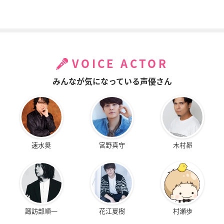
VOICE ACTOR
みんなが気になっている声優さん
速水奨
宮野真守
木村昴
諏訪部順一
花江夏樹
村瀬歩