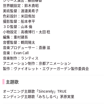
シリーズ演出：藤田春香
世界観設定：鈴木貴昭
美術監督：渡邊美希子
アイリス・カナリー
色彩設計：米田侑加
声優：戸松遥
撮影監督：船本孝平
３Ｄ監督：山本 倫
小物設定：高橋博行・太田 稔
編集：重村建吾
音響監督：鶴岡陽太
音楽プロデューサー：斎藤 滋
音楽：Evan Call
音楽制作：ランティス
アニメーション制作：京都アニメーション
製作：ヴァイオレット・エヴァーガーデン製作委員会
主題歌
オープニング主題歌「Sincerely」TRUE
エンディング主題歌「みちしるべ」茅原実里