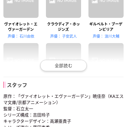
ヴァイオレット・エ
クラウディア・ホッ
ギルベルト・ブーゲ
ヴァーガーデン
ジンズ
ンビリア
戸松遥
声優： 石川由依
声優： 子安武人
声優： 浪川大輔
アイリス・カナリー
カトレア・ボードレ
ベネディクト・ブル
エリカ・ブラウン
スタッフ
ール
ー
声優： 茅原実里
原作：「ヴァイオレット・エヴァーガーデン」暁佳奈（KAエス
声優： 遠藤綾
声優： 内山昂輝
マ文庫/京都アニメーション）
監督：石立太一
シリーズ構成：吉田玲子
キャラクターデザイン：高瀬亜貴子