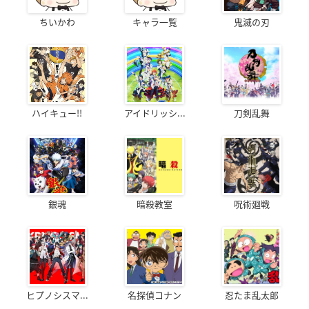
ちいかわ
キャラ一覧
鬼滅の刃
ハイキュー!!
アイドリッシ...
刀剣乱舞
銀魂
暗殺教室
呪術廻戦
ヒプノシスマ...
名探偵コナン
忍たま乱太郎