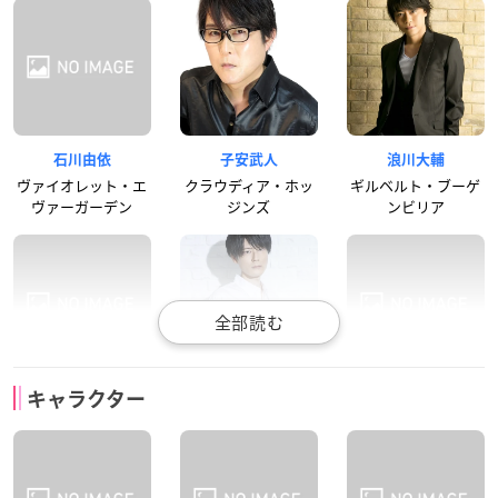
石川由依
子安武人
浪川大輔
ヴァイオレット・エ
クラウディア・ホッ
ギルベルト・ブーゲ
ヴァーガーデン
ジンズ
ンビリア
遠藤綾
内山昂輝
茅原実里
キャラクター
カトレア・ボードレ
ベネディクト・ブル
エリカ・ブラウン
ール
ー