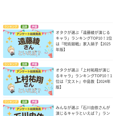
ランキング
話題
声優
オタクが選ぶ「遠藤綾が演じる
キャラ」ランキングTOP10！1位
は『呪術廻戦』家入硝子【2025
年版】
ランキング
話題
声優
オタクが選ぶ「上村祐翔が演じ
るキャラ」ランキングTOP10！1
位は『文スト』中島敦【2024年
版】
ランキング
話題
声優
みんなが選ぶ「石川由依さんが
演じるキャラといえば？」ラン