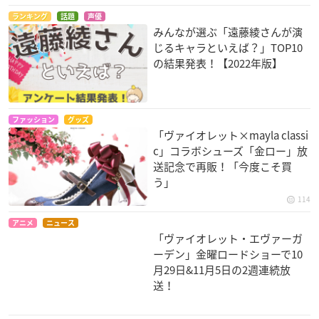
ランキング
話題
声優
みんなが選ぶ「遠藤綾さんが演
じるキャラといえば？」TOP10
の結果発表！【2022年版】
ファッション
グッズ
「ヴァイオレット×mayla classi
c」コラボシューズ「金ロー」放
送記念で再販！「今度こそ買
う」
114
アニメ
ニュース
「ヴァイオレット・エヴァーガ
ーデン」金曜ロードショーで10
月29日&11月5日の2週連続放
送！