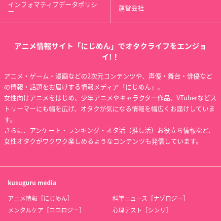
インフォマティブデータポリシ
運営会社
ー
アニメ情報サイト「にじめん」でオタクライフをエンジョ
イ!！
アニメ・ゲーム・漫画などの2次元コンテンツや、声優・舞台・俳優など
の情報・話題をお届けする情報メディア「にじめん」。
女性向けアニメをはじめ、少年アニメやキャラクター作品、VTuberなどス
トリーマーにも幅を広げ、オタクが気になる情報を幅広くお届けしていま
す。
さらに、アンケート・ランキング・オタ活（推し活）お役立ち情報など、
女性オタクがワクワク楽しめるようなコンテンツも発信しています。
kusuguru
media
アニメ情報［にじめん］
科学ニュース［ナゾロジー］
メンタルケア［ココロジー］
心理テスト［シンリ］