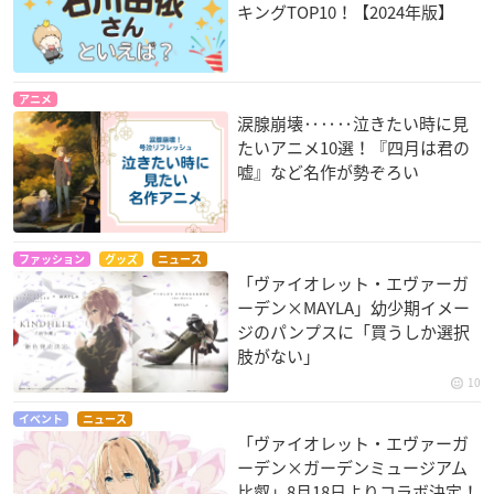
キングTOP10！【2024年版】
アニメ
涙腺崩壊‥‥‥泣きたい時に見
たいアニメ10選！『四月は君の
嘘』など名作が勢ぞろい
ファッション
グッズ
ニュース
「ヴァイオレット・エヴァーガ
ーデン×MAYLA」幼少期イメー
ジのパンプスに「買うしか選択
肢がない」
10
イベント
ニュース
「ヴァイオレット・エヴァーガ
ーデン×ガーデンミュージアム
比叡」8月18日よりコラボ決定！