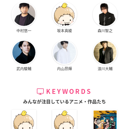
中村悠一
坂本真綾
森川智之
武内駿輔
内山昂輝
浪川大輔
KEYWORDS
みんなが注目しているアニメ・作品たち