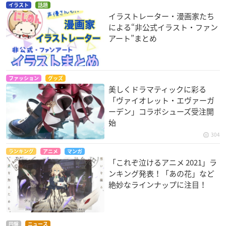
イラスト
話題
イラストレーター・漫画家たち
による“非公式イラスト・ファン
アート”まとめ
ファッション
グッズ
美しくドラマティックに彩る
「ヴァイオレット・エヴァーガ
ーデン」コラボシューズ受注開
始
304
ランキング
アニメ
マンガ
「これぞ泣けるアニメ 2021」ラ
ンキング発表！「あの花」など
絶妙なラインナップに注目！
円盤
ニュース