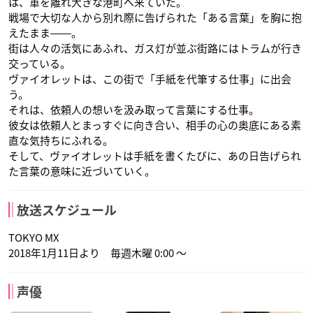
は、軍を離れ大きな港町へ来ていた。
戦場で大切な人から別れ際に告げられた「ある言葉」を胸に抱
えたまま――。
街は人々の活気にあふれ、ガス灯が並ぶ街路にはトラムが行き
交っている。
ヴァイオレットは、この街で「手紙を代筆する仕事」に出会
う。
それは、依頼人の想いを汲み取って言葉にする仕事。
彼女は依頼人とまっすぐに向き合い、相手の心の奥底にある素
直な気持ちにふれる。
そして、ヴァイオレットは手紙を書くたびに、あの日告げられ
た言葉の意味に近づいていく。
放送スケジュール
TOKYO MX
2018年1月11日より 毎週木曜 0:00 ～
声優