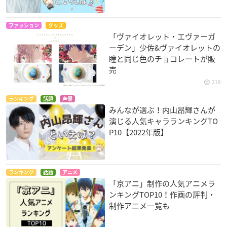
ファッション
グッズ
「ヴァイオレット・エヴァーガ
ーデン」少佐&ヴァイオレットの
瞳と同じ色のチョコレートが販
売
218
ランキング
話題
声優
みんなが選ぶ！内山昂輝さんが
演じる人気キャラランキングTO
P10【2022年版】
ランキング
話題
アニメ
「京アニ」制作の人気アニメラ
ンキングTOP10！作画の評判・
制作アニメ一覧も