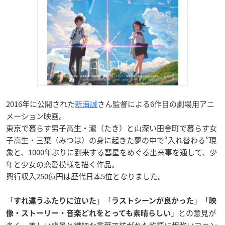
2016年に公開された
新海誠
さん監督による6作目の劇場用アニ
メーション映画。
東京で暮らす男子高生・瀧（たき）と山深い田舎町で暮らす女
子高生・三葉（みつは）の身に起きた夢の中で“入れ替わる”現
象と、1000年ぶりに到来する彗星をめぐる出来事を通して、少
年と少女の恋愛模様を描く作品。
興行収入250億円は歴代日本5位となりました。
「
」「
」「
すれ違うふたりに泣いた
ラストシーンが良かった
映
」との意見が
像・ストーリー・音楽どれをとっても素晴らしい