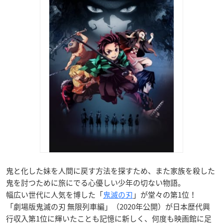
鬼と化した妹を人間に戻す方法を探すため、また家族を殺した
鬼を討つために旅にでる心優しい少年の切ない物語。
幅広い世代に人気を博した「
鬼滅の刃
」が堂々の第1位！
「劇場版鬼滅の刃 無限列車編」（2020年公開）が日本歴代興
行収入第1位に輝いたことも記憶に新しく、何度も映画館に足