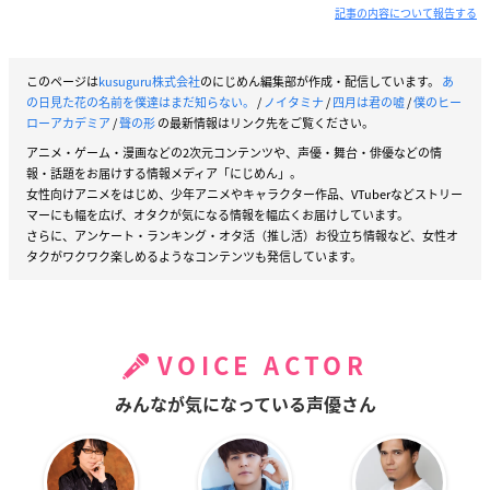
記事の内容について報告する
このページは
kusuguru株式会社
のにじめん編集部が作成・配信しています。
あ
の日見た花の名前を僕達はまだ知らない。
/
ノイタミナ
/
四月は君の嘘
/
僕のヒー
ローアカデミア
/
聲の形
の最新情報はリンク先をご覧ください。
アニメ・ゲーム・漫画などの2次元コンテンツや、声優・舞台・俳優などの情
報・話題をお届けする情報メディア「にじめん」。
女性向けアニメをはじめ、少年アニメやキャラクター作品、VTuberなどストリー
マーにも幅を広げ、オタクが気になる情報を幅広くお届けしています。
さらに、アンケート・ランキング・オタ活（推し活）お役立ち情報など、女性オ
タクがワクワク楽しめるようなコンテンツも発信しています。
VOICE ACTOR
みんなが気になっている声優さん