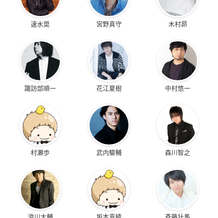
速水奨
宮野真守
木村昴
諏訪部順一
花江夏樹
中村悠一
村瀬歩
武内駿輔
森川智之
浪川大輔
坂本真綾
斉藤壮馬