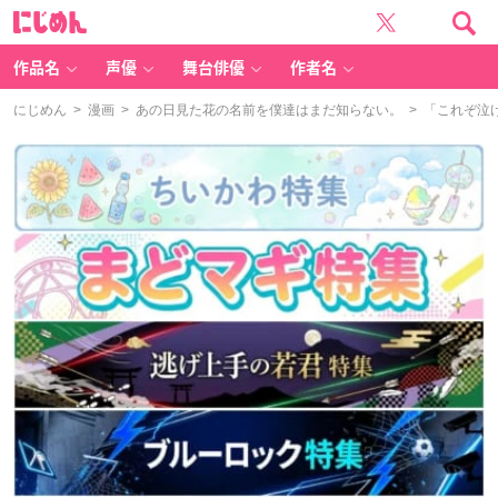
に
じ
め
ん
作品名
声優
舞台俳優
作者名
にじめん
>
漫画
>
あの日見た花の名前を僕達はまだ知らない。
> 「これぞ泣