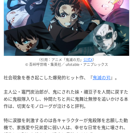
（引用：アニメ「鬼滅の刃」
公式X
）
© 吾峠呼世晴・集英社／ ufotable・アニプレックス
社会現象を巻き起こした爆発的ヒット作、『
鬼滅の刃
』。
主人公・竈門炭治郎が、鬼にされた妹・禰豆子を人間に戻すた
めに鬼殺隊入りし、仲間たちと共に鬼舞辻無惨を追いかける本
作は、切実なモノローグが泣けると評判。
特に涙腺を刺激するのは各キャラクターが鬼殺隊を志願した動
機で、家族愛や兄弟愛に弱い人は、幸せな日常を鬼に壊され、