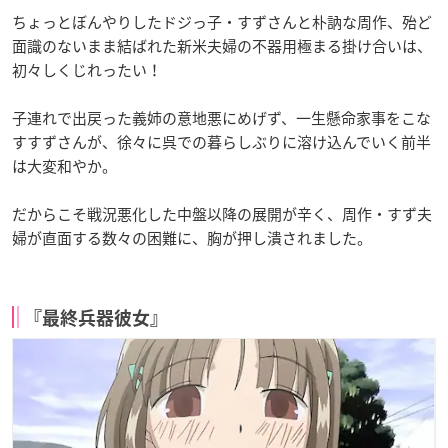
ちょっとぼんやりしたドジっ子・すずさんと朴訥な周作、殆ど
面識のないまま結ばれた新米夫婦の不器用極まる掛け合いは、
初々しくじれったい！
子連れで出戻った義姉の意地悪にめげず、一生懸命家事をこな
すすずさんが、徐々に呉での暮らしぶりに溶け込んでいく前半
は大変和やか。
だからこそ戦況悪化した中盤以降の展開が辛く、周作・すず夫
婦が直面する数々の困難に、胸が押し潰されました。
『最終兵器彼女』