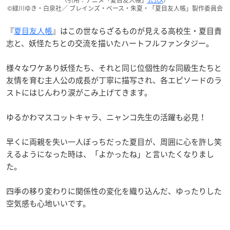
（引用：アニメ「夏目友人帳」
公式X
）
©緑川ゆき・白泉社／ ブレインズ・ベース・朱夏・「夏目友人帳」製作委員会
『
夏目友人帳
』はこの世ならざるものが見える高校生・夏目貴
志と、妖怪たちとの交流を描いたハートフルファンタジー。
様々なワケあり妖怪たち、それと同じ位個性的な同級生たちと
友情を育む主人公の成長が丁寧に描写され、各エピソードのラ
ストにはじんわり涙がこみ上げてきます。
ゆるかわマスコットキャラ、ニャンコ先生の活躍も必見！
早くに両親を失い一人ぼっちだった夏目が、周囲に心を許し笑
えるようになった時は、「よかったね」と言いたくなりまし
た。
四季の移り変わりに関係性の変化を織り込んだ、ゆったりした
空気感も心地いいです。