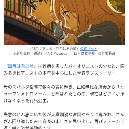
（引用：アニメ「四月は君の嘘」
公式サイト
）
©新川直司・講談社／A-1 Pictures・「四月は君の嘘」製作委員会
『
四月は君の嘘
』は難病を患ったバイオリニストの少女と、悩
み多きピアニストの少年を中心にした青春ラブストーリー。
母のスパルタ指導で数々の賞に輝き、正確無比な演奏から「ヒ
ューマンメトロノーム」と呼ばれたものの、現在はピアノが弾
けなくなった有馬公主。
失意のどん底にいた彼が天真爛漫な宮園かをりに導かれ、さん
ざん回り道した末に音楽の楽しさを思い出し、再びステージに
返り咲く姿が感動的です。