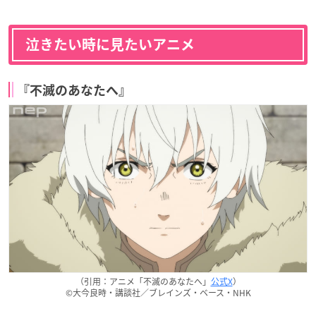
泣きたい時に見たいアニメ
『不滅のあなたへ』
（引用：アニメ「不滅のあなたへ」
公式X
）
©大今良時・講談社／ブレインズ・ベース・NHK