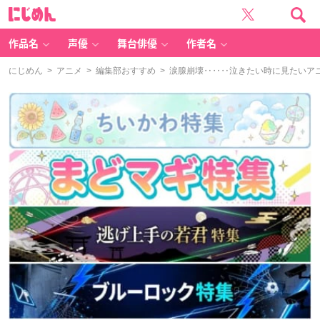
に
じ
め
ん
作品名
声優
舞台俳優
作者名
にじめん
>
アニメ
>
編集部おすすめ
> 涙腺崩壊‥‥‥泣きたい時に見たいア