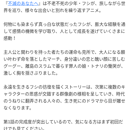
『
不滅のあなたへ
』は不老不死の少年・フシが、旅しながら世
界を巡り、様々な出会いと別れを繰り返すアニメ。
何物にも染まらず真っ白な状態だったフシが、膨大な経験を通
して感情の機微を学び取り、人として成長を遂げていくさまに
感動！
主人公と関わりを持った者たちの運命も見所で、大人になる願
い叶わず命を落としたマーチ、身分違いの恋と醜い顔に苦しむ
グーグー、離島のスラムで暮らす罪人の娘・トナリの慟哭が、
激しく胸を揺さぶりました。
永遠を生きるフシの彷徨を描くストーリーは、次第に複数のキ
ャラクターの思惑が交錯する群像劇の様相を呈していき、時代
のうねりに翻弄される人々の、生き死にのドラマから目が離せ
なくなります。
第1話の完成度が突出しているので、気になる方はまず初回だ
けでも見てください。