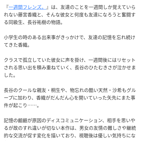
『
一週間フレンズ。
』は、友達のことを一週間しか覚えていら
れない藤宮香織と、そんな彼女と何度も友達になろうと奮闘す
る同級生、長谷祐樹の物語。
小学生の時のある出来事がきっかけで、友達の記憶を忘れ続け
てきた香織。
クラスで孤立していた彼女に声を掛け、一週間後にはリセット
される思い出を積み重ねていく、長谷のひたむきさが泣かせま
した。
長谷のクールな親友・桐生や、物忘れの酷い天然・沙希もグル
ープに加わり、香織がだんだん心を開いていった矢先にまた事
件が起こり……。
記憶の齟齬が原因のディスコミュニケーション、相手を思いや
るが故のすれ違いが切ない本作は、男女の友情の難しさや継続
的な交流が促す変化を描いており、視聴後は優しい気持ちにな