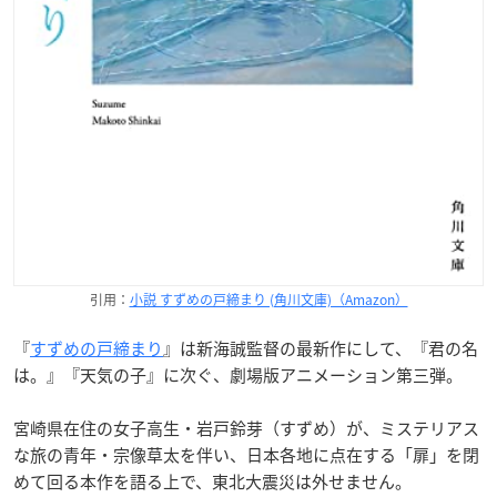
引用：
小説 すずめの戸締まり (角川文庫)（Amazon）
『
すずめの戸締まり
』は新海誠監督の最新作にして、『君の名
は。』『天気の子』に次ぐ、劇場版アニメーション第三弾。
宮崎県在住の女子高生・岩戸鈴芽（すずめ）が、ミステリアス
な旅の青年・宗像草太を伴い、日本各地に点在する「扉」を閉
めて回る本作を語る上で、東北大震災は外せません。