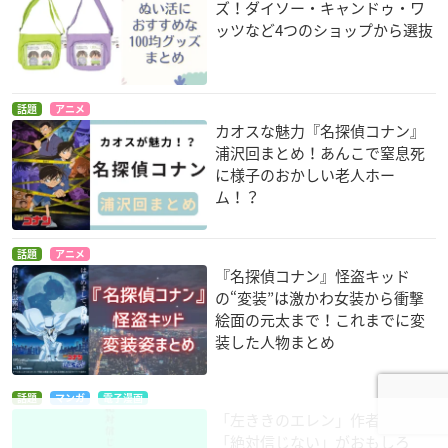
ズ！ダイソー・キャンドゥ・ワ
ッツなど4つのショップから選抜
話題
アニメ
カオスな魅力『名探偵コナン』
浦沢回まとめ！あんこで窒息死
に様子のおかしい老人ホー
ム！？
話題
アニメ
『名探偵コナン』怪盗キッド
の“変装”は激かわ女装から衝撃
絵面の元太まで！これまでに変
装した人物まとめ
話題
マンガ
電子漫画
「左ききのエレン」作者が描く
「絶対信じない」がおもしろ