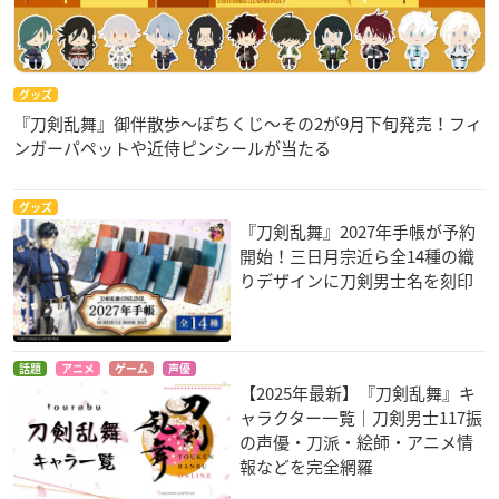
グッズ
『刀剣乱舞』御伴散歩～ぽちくじ～その2が9月下旬発売！フィ
ンガーパペットや近侍ピンシールが当たる
グッズ
『刀剣乱舞』2027年手帳が予約
開始！三日月宗近ら全14種の織
りデザインに刀剣男士名を刻印
話題
アニメ
ゲーム
声優
【2025年最新】『刀剣乱舞』キ
ャラクター一覧｜刀剣男士117振
の声優・刀派・絵師・アニメ情
報などを完全網羅