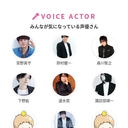
VOICE ACTOR
みんなが気になっている声優さん
宮野真守
鈴村健一
森川智之
下野紘
速水奨
諏訪部順一