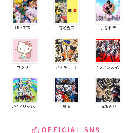
HUNTER...
暗殺教室
刀剣乱舞
サンリオ
ハイキュー!!
ヒプノシスマ...
アイドリッシ...
銀魂
呪術廻戦
OFFICIAL SNS