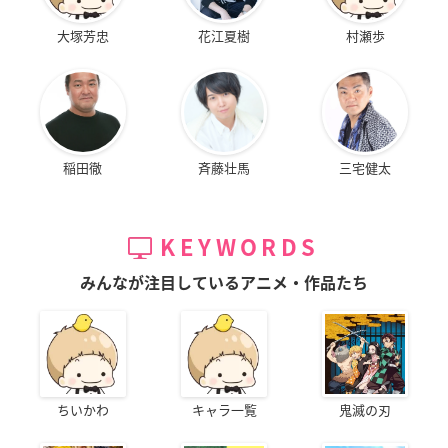
大塚芳忠
花江夏樹
村瀬歩
稲田徹
斉藤壮馬
三宅健太
KEYWORDS
みんなが注目しているアニメ・作品たち
ちいかわ
キャラ一覧
鬼滅の刃