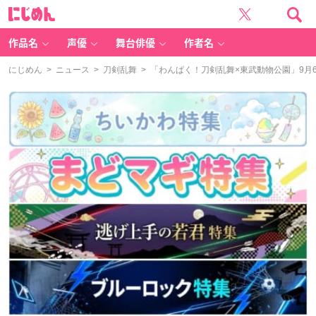
に
じ
め
ん
作品名
声優
舞台俳優
作者名
にじめん
>
ニュース
>
刀剣乱舞
> 「わんぱく！刀剣乱舞×東武動物公園」9