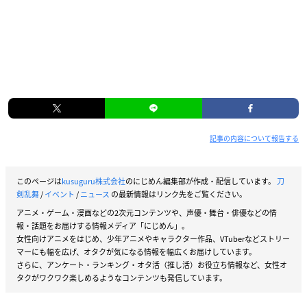
記事の内容について報告する
このページは
kusuguru株式会社
のにじめん編集部が作成・配信しています。
刀
剣乱舞
/
イベント
/
ニュース
の最新情報はリンク先をご覧ください。
アニメ・ゲーム・漫画などの2次元コンテンツや、声優・舞台・俳優などの情
報・話題をお届けする情報メディア「にじめん」。
女性向けアニメをはじめ、少年アニメやキャラクター作品、VTuberなどストリー
マーにも幅を広げ、オタクが気になる情報を幅広くお届けしています。
さらに、アンケート・ランキング・オタ活（推し活）お役立ち情報など、女性オ
タクがワクワク楽しめるようなコンテンツも発信しています。