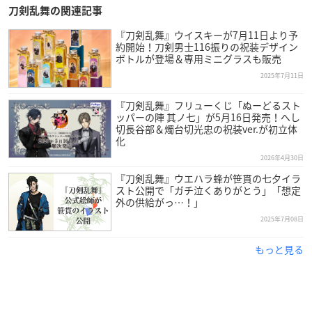
刀剣乱舞の関連記事
『刀剣乱舞』ウイスキーが7月11日より予
約開始！刀剣男士116振りの祝装デザイン
ボトルが登場＆専用ミニグラスも販売
2025年7月11日
『刀剣乱舞』フリューくじ「ぬーどるスト
ッパーの陣 其ノ七」が5月16日発売！へし
切長谷部＆燭台切光忠の祝装ver.が初立体
化
2026年4月30日
『刀剣乱舞』ウエハラ蜂が笹貫の七夕イラ
スト公開で「ガチ泣くありがとう」「想定
外の供給がっ…！」
2025年7月08日
もっと見る