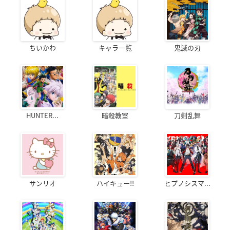
ちいかわ
キャラ一覧
鬼滅の刃
HUNTER...
暗殺教室
刀剣乱舞
サンリオ
ハイキュー!!
ヒプノシスマ...