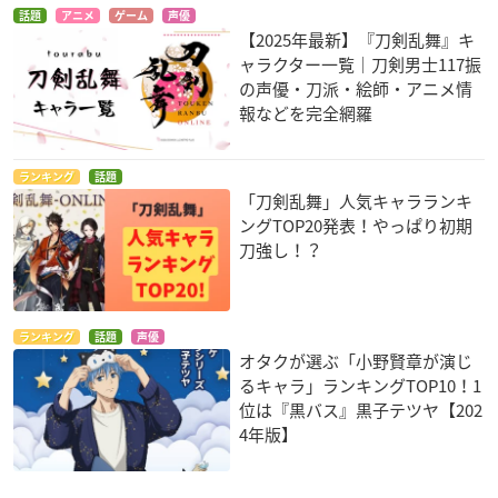
話題
アニメ
ゲーム
声優
【2025年最新】『刀剣乱舞』キ
ャラクター一覧｜刀剣男士117振
の声優・刀派・絵師・アニメ情
報などを完全網羅
ランキング
話題
「刀剣乱舞」人気キャラランキ
ングTOP20発表！やっぱり初期
刀強し！？
ランキング
話題
声優
オタクが選ぶ「小野賢章が演じ
るキャラ」ランキングTOP10！1
位は『黒バス』黒子テツヤ【202
4年版】