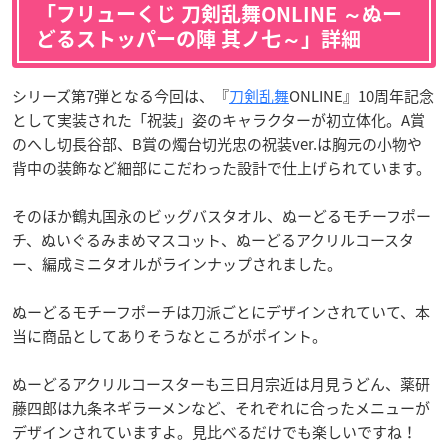
「フリューくじ 刀剣乱舞ONLINE ～ぬー
どるストッパーの陣 其ノ七～」詳細
シリーズ第7弾となる今回は、『
刀剣乱舞
ONLINE』10周年記念
として実装された「祝装」姿のキャラクターが初立体化。A賞
のへし切長谷部、B賞の燭台切光忠の祝装ver.は胸元の小物や
背中の装飾など細部にこだわった設計で仕上げられています。
そのほか鶴丸国永のビッグバスタオル、ぬーどるモチーフポー
チ、ぬいぐるみまめマスコット、ぬーどるアクリルコースタ
ー、編成ミニタオルがラインナップされました。
ぬーどるモチーフポーチは刀派ごとにデザインされていて、本
当に商品としてありそうなところがポイント。
ぬーどるアクリルコースターも三日月宗近は月見うどん、薬研
藤四郎は九条ネギラーメンなど、それぞれに合ったメニューが
デザインされていますよ。見比べるだけでも楽しいですね！