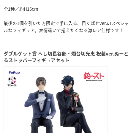
全1種／約H16cm
最後の1個を引いた方限定で手に入る、目くばせver.のスペシャ
ルなフィギュア。表情違いで揃えたくなる激レア仕様です！
ダブルゲット賞 へし切長谷部・燭台切光忠 祝装ver.ぬーど
るストッパーフィギュアセット