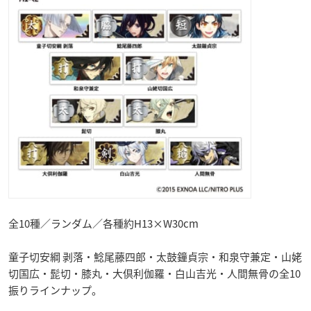
全10種／ランダム／各種約H13×W30cm
童子切安綱 剥落・鯰尾藤四郎・太鼓鐘貞宗・和泉守兼定・山姥
切国広・髭切・膝丸・大倶利伽羅・白山吉光・人間無骨の全10
振りラインナップ。