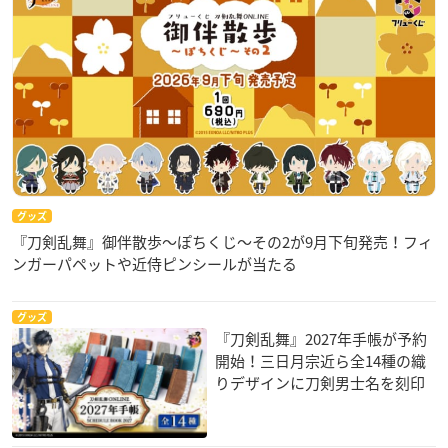
グッズ
『刀剣乱舞』御伴散歩～ぽちくじ～その2が9月下旬発売！フィ
ンガーパペットや近侍ピンシールが当たる
グッズ
『刀剣乱舞』2027年手帳が予約
開始！三日月宗近ら全14種の織
りデザインに刀剣男士名を刻印