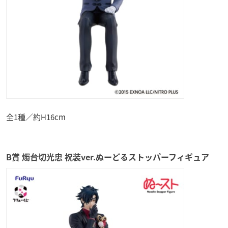
全1種／約H16cm
B賞 燭台切光忠 祝装ver.ぬーどるストッパーフィギュア