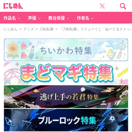
に
じ
め
ん
作品名
声優
舞台俳優
作者名
にじめん
>
グッズ
>
刀剣乱舞
> 『刀剣乱舞』フリューくじ「ぬーどるストッパ