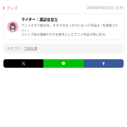
2026年04月30日 15:45
グッズ
ライター：
渡辺せせり
アニメオタク歴20年。オタクのきっかけになった作品は『名探偵コナ
ン』。
ジャンプ系の漫画やそれを原作としたアニメ作品が特に好き。
カテゴリ :
刀剣乱舞