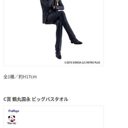
全1種／約H17cm
C賞 鶴丸国永 ビッグバスタオル