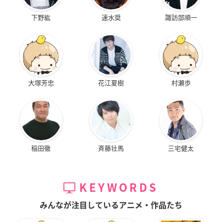
下野紘
速水奨
諏訪部順一
大塚芳忠
花江夏樹
村瀬歩
稲田徹
斉藤壮馬
三宅健太
KEYWORDS
みんなが注目しているアニメ・作品たち