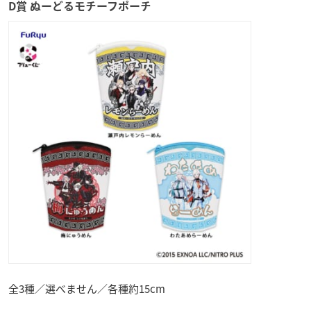
D賞 ぬーどるモチーフポーチ
全3種／選べません／各種約15cm