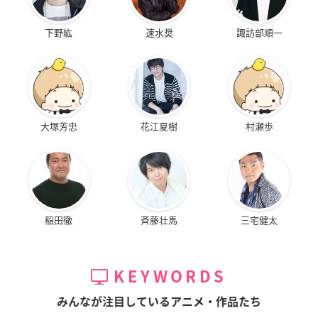
下野紘
速水奨
諏訪部順一
大塚芳忠
花江夏樹
村瀬歩
稲田徹
斉藤壮馬
三宅健太
KEYWORDS
みんなが注目しているアニメ・作品たち