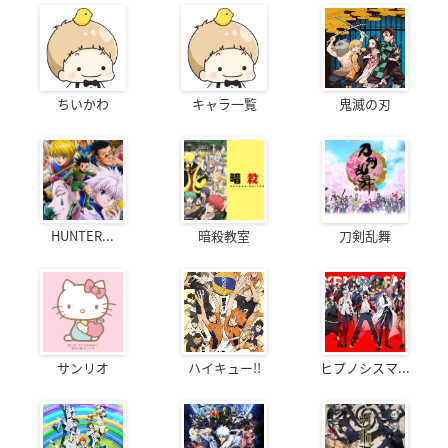
ちいかわ
キャラ一覧
鬼滅の刃
HUNTER...
暗殺教室
刀剣乱舞
サンリオ
ハイキュー!!
ヒプノシスマ...