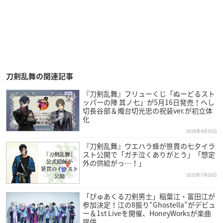
刀剣乱舞の関連記事
『刀剣乱舞』フリューくじ「ぬーどるスト
ッパーの陣 其ノ七」が5月16日発売！へし
切長谷部＆燭台切光忠の祝装ver.が初立体
化
2026年4月30日
『刀剣乱舞』ウエハラ蜂が笹貫の七夕イラ
スト公開で「ガチ泣くありがとう」「想定
外の供給がっ…！」
2025年7月08日
「ぴゅあくる刀剣男士」稲葉江・富田江が
参加決定！江の8振り“Ghostella”がデビュ
ー＆1st Liveを開催、HoneyWorksが楽曲
提供