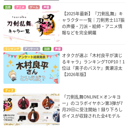
話題
アニメ
ゲーム
声優
【2025年最新】『刀剣乱舞』キ
ャラクター一覧｜刀剣男士117振
の声優・刀派・絵師・アニメ情
報などを完全網羅
ランキング
アンケート
話題
声優
オタクが選ぶ「木村良平が演じ
るキャラ」ランキングTOP10！1
位は『黒子のバスケ』黄瀬涼太
【2026年版】
グッズ
「刀剣乱舞ONLINE×オンキヨ
ー」のコラボイヤホン第3弾が7
月29日に受注開始！録り下ろし
ボイスが収録された全4モデル