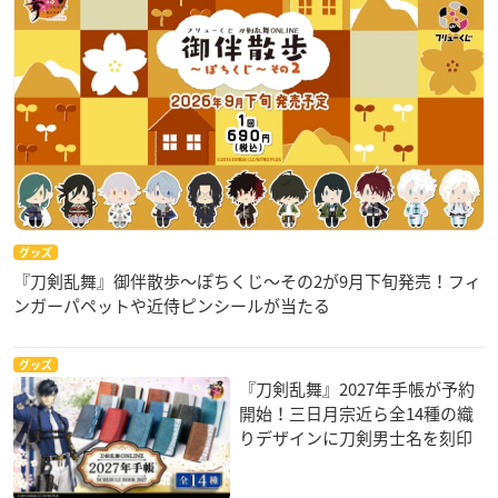
グッズ
『刀剣乱舞』御伴散歩～ぽちくじ～その2が9月下旬発売！フィ
ンガーパペットや近侍ピンシールが当たる
グッズ
『刀剣乱舞』2027年手帳が予約
開始！三日月宗近ら全14種の織
りデザインに刀剣男士名を刻印