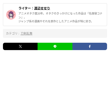
ライター：
渡辺せせり
アニメオタク歴20年。オタクのきっかけになった作品は『名探偵コナ
ン』。
ジャンプ系の漫画やそれを原作としたアニメ作品が特に好き。
カテゴリ :
刀剣乱舞