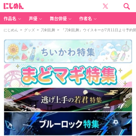
に
じ
め
ん
作品名
声優
舞台俳優
作者名
にじめん
>
グッズ
>
刀剣乱舞
> 『刀剣乱舞』ウイスキーが7月11日より予約