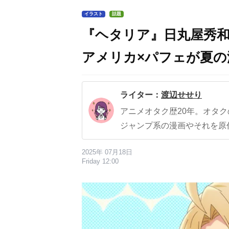
イラスト
話題
『ヘタリア』日丸屋秀
アメリカ×パフェが夏
ライター：
渡辺せせり
アニメオタク歴20年。オタ
ジャンプ系の漫画やそれを原
2025年 07月18日
Friday 12:00