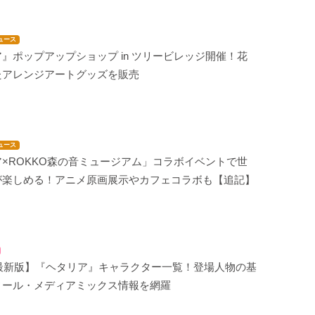
ュース
』ポップアップショップ in ツリービレッジ開催！花
たアレンジアートグッズを販売
ュース
×ROKKO森の音ミュージアム」コラボイベントで世
が楽しめる！アニメ原画展示やカフェコラボも【追記】
年最新版】『ヘタリア』キャラクター一覧！登場人物の基
ィール・メディアミックス情報を網羅