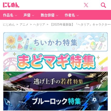
に
じ
め
ん
作品名
声優
舞台俳優
作者名
にじめん
>
アニメ
>
ヘタリア
> 【2025年最新版】『ヘタリア』キャラクタ