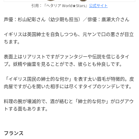
引用：『ヘタリア World★Stars』
公式サイト
声優：杉山紀彰さん（幼少期も担当）／俳優：廣瀬大介さん
イギリスは英国紳士を自負しつつも、元ヤンで口の悪さが目立
ちます。
表面上はリアリストですがファンタジーや伝説を信じるタイ
プ。妖精や幽霊を見ることができ、彼らとも仲良しです。
「イギリス国民の紳士的な何か」を表す太い眉毛が特徴的。皮
肉屋ですが心を開いた相手には尽くすタイプのツンデレです。
料理の腕が壊滅的で、酒が絡むと「紳士的な何か」がログアウ
トする面もあります。
フランス