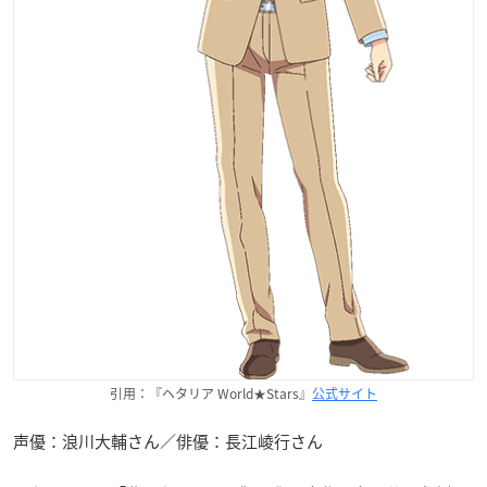
引用：『ヘタリア World★Stars』
公式サイト
声優：浪川大輔さん／俳優：長江崚行さん