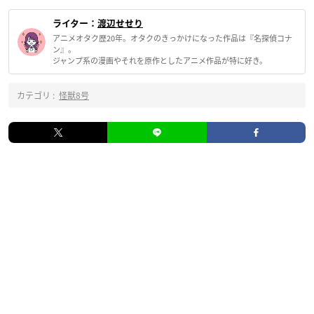
ライター：
渡辺せせり
アニメオタク歴20年。オタクのきっかけになった作品は『名探偵コナ
ン』。
ジャンプ系の漫画やそれを原作としたアニメ作品が特に好き。
カテゴリ :
怪獣8号