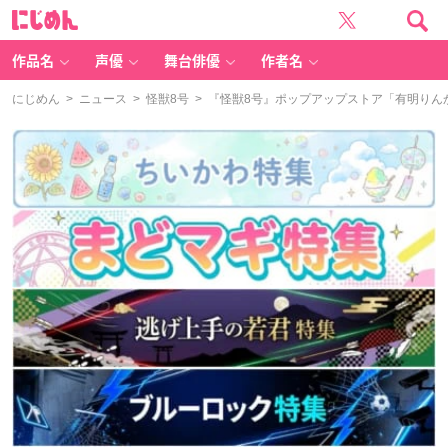
に
じ
め
ん
作品名
声優
舞台俳優
作者名
にじめん
>
ニュース
>
怪獣8号
> 『怪獣8号』ポップアップストア「有明り