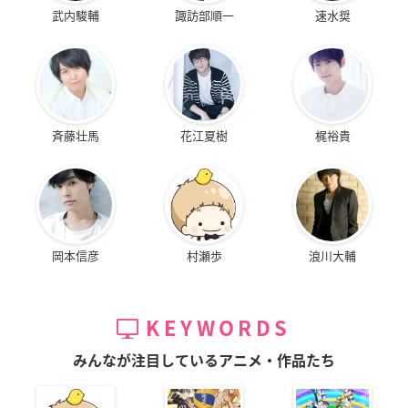
武内駿輔
諏訪部順一
速水奨
斉藤壮馬
花江夏樹
梶裕貴
岡本信彦
村瀬歩
浪川大輔
KEYWORDS
みんなが注目しているアニメ・作品たち