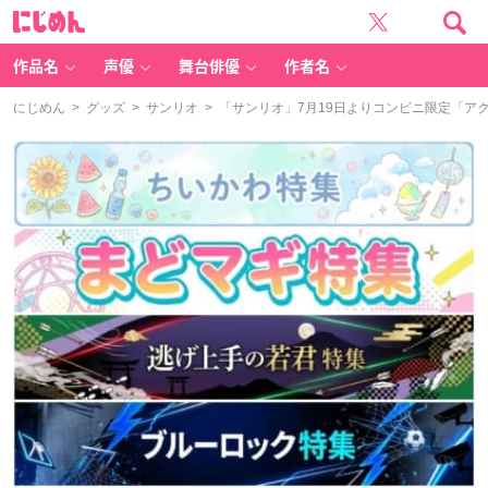
に
じ
め
ん
作品名
声優
舞台俳優
作者名
にじめん
>
グッズ
>
サンリオ
> 「サンリオ」7月19日よりコンビニ限定「