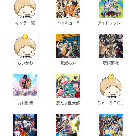
キャラ一覧
ハイキュー!!
アイドリッシ...
ちいかわ
鬼滅の刃
呪術廻戦
刀剣乱舞
忍たま乱太郎
Ｄｒ．ＳＴＯ...