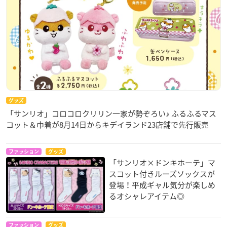
グッズ
「サンリオ」コロコロクリリン一家が勢ぞろい♪ ふるふるマス
コット＆巾着が8月14日からキデイランド23店舗で先行販売
ファッション
グッズ
「サンリオ×ドンキホーテ」マ
スコット付きルーズソックスが
登場！平成ギャル気分が楽しめ
るオシャレアイテム◎
ファッション
グッズ