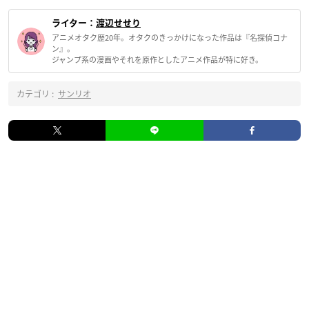
ライター：
渡辺せせり
アニメオタク歴20年。オタクのきっかけになった作品は『名探偵コナ
ン』。
ジャンプ系の漫画やそれを原作としたアニメ作品が特に好き。
カテゴリ :
サンリオ