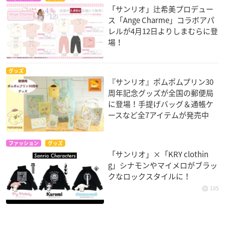
「サンリオ」辻希美プロデュー
ス「Ange Charme」コラボアパ
レルが4月12日よりしまむらに登
場！
グッズ
『サンリオ』ポムポムプリン30
周年記念グッズが全国の郵便局
に登場！手提げバッグ＆通帳ケ
ースなど全7アイテムが発売中
ファッション
グッズ
「サンリオ」×「KRY clothin
g」シナモンやマイメロがブラッ
クなロックスタイルに！
105