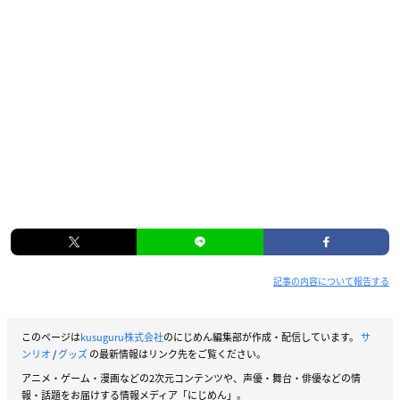
記事の内容について報告する
このページは
kusuguru株式会社
のにじめん編集部が作成・配信しています。
サ
ンリオ
/
グッズ
の最新情報はリンク先をご覧ください。
アニメ・ゲーム・漫画などの2次元コンテンツや、声優・舞台・俳優などの情
報・話題をお届けする情報メディア「にじめん」。