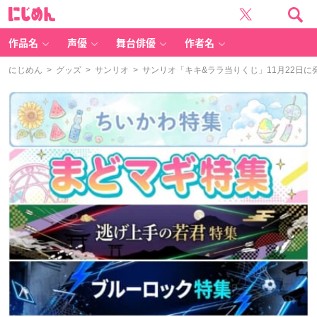
に
じ
め
ん
作品名
声優
舞台俳優
作者名
にじめん
>
グッズ
>
サンリオ
> サンリオ「キキ&ララ当りくじ」11月22日