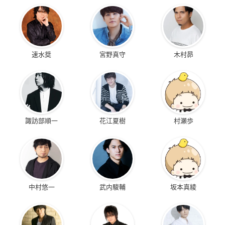
速水奨
宮野真守
木村昴
諏訪部順一
花江夏樹
村瀬歩
中村悠一
武内駿輔
坂本真綾