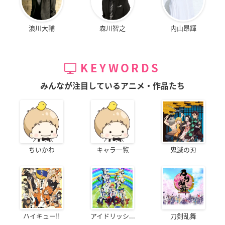
浪川大輔
森川智之
内山昂輝
KEYWORDS
みんなが注目しているアニメ・作品たち
ちいかわ
キャラ一覧
鬼滅の刃
ハイキュー!!
アイドリッシ...
刀剣乱舞