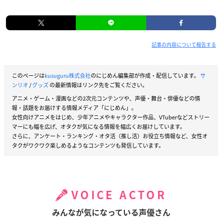
記事の内容について報告する
このページは
kusuguru株式会社
のにじめん編集部が作成・配信しています。
サ
ンリオ
/
グッズ
の最新情報はリンク先をご覧ください。
アニメ・ゲーム・漫画などの2次元コンテンツや、声優・舞台・俳優などの情
報・話題をお届けする情報メディア「にじめん」。
女性向けアニメをはじめ、少年アニメやキャラクター作品、VTuberなどストリー
マーにも幅を広げ、オタクが気になる情報を幅広くお届けしています。
さらに、アンケート・ランキング・オタ活（推し活）お役立ち情報など、女性オ
タクがワクワク楽しめるようなコンテンツも発信しています。
VOICE ACTOR
みんなが気になっている声優さん