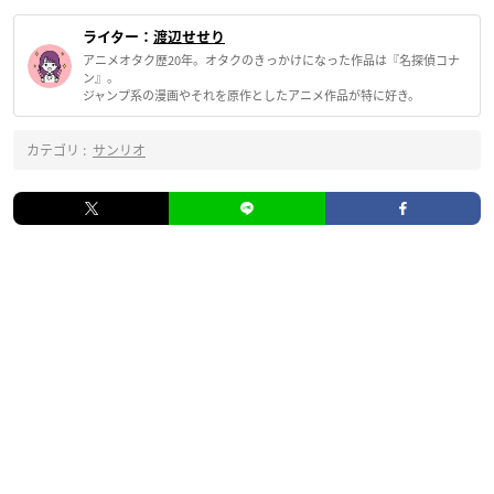
ライター：
渡辺せせり
アニメオタク歴20年。オタクのきっかけになった作品は『名探偵コナ
ン』。
ジャンプ系の漫画やそれを原作としたアニメ作品が特に好き。
カテゴリ :
サンリオ