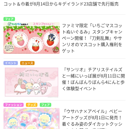
コット＆巾着が8月14日からキデイランド23店舗で先行販売
フェア
ファミマ限定「いちごマスコッ
トぬいぐるみ」スタンプキャン
ペーン開催！『刀剣乱舞』やサ
ンリオのマスコット購入権利を
ゲット
イベント
ニュース
『サンリオ』チアリステイルズ
と一緒にいっぽ展が8月11日に開
催！ぼんぼんりぼんら4にんと歩
く体験型イベント
ファッション
グッズ
フェア
「ウサハナ×アベイル」ベビー
アートグッズが8月1日に発売！
着ぐるみ姿のダイカットクッシ