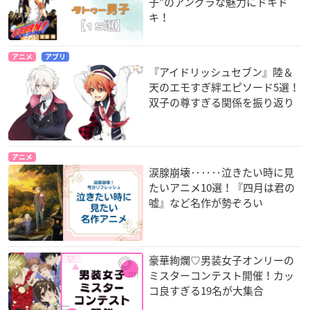
子”のアングラな魅力にドキド
キ！
アニメ
アプリ
『アイドリッシュセブン』陸＆
天のエモすぎ絆エピソード5選！
双子の尊すぎる関係を振り返り
アニメ
涙腺崩壊‥‥‥泣きたい時に見
たいアニメ10選！『四月は君の
嘘』など名作が勢ぞろい
豪華絢爛♡男装女子オンリーの
ミスターコンテスト開催！カッ
コ良すぎる19名が大集合