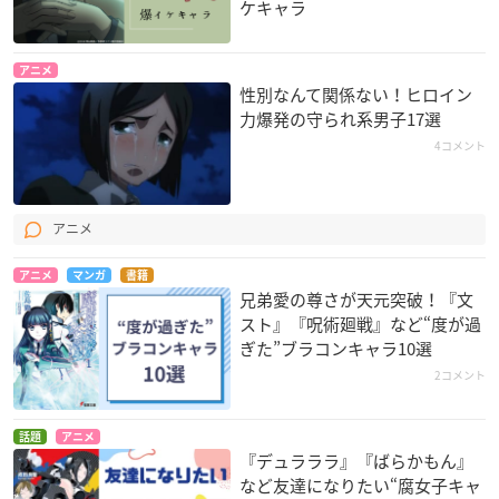
ケキャラ
アニメ
性別なんて関係ない！ヒロイン
力爆発の守られ系男子17選
4コメント
アニメ
アニメ
マンガ
書籍
兄弟愛の尊さが天元突破！『文
スト』『呪術廻戦』など“度が過
ぎた”ブラコンキャラ10選
2コメント
話題
アニメ
『デュラララ』『ばらかもん』
など友達になりたい“腐女子キャ