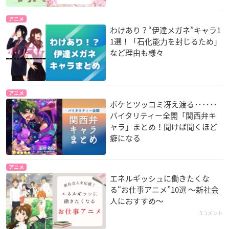
アニメ
わけあり？“伊達メガネ”キャラ1
1選！「石化能力を封じるため」
など理由も様々
アニメ
ボケとツッコミ冴え渡る‥‥‥
バイタリティー全開「関西弁キ
ャラ」まとめ！聞けば聞くほど
癖になる
アニメ
エネルギッシュに働きたくな
る“お仕事アニメ”10選 〜新社会
人におすすめ〜
3コメント