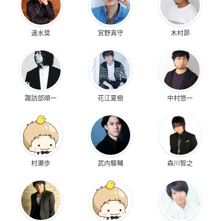
速水奨
宮野真守
木村昴
諏訪部順一
花江夏樹
中村悠一
村瀬歩
武内駿輔
森川智之