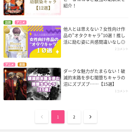
紹介！
話題
アニメ
他人とは思えない？女性向け作
品の“オタクキャラ”10選！推し
活に励む姿に共感間違いなし◎
2コメント
アニメ
書籍
ダークな魅力がたまらない！破
滅的末路を歩む闇堕ちキャラの
沼にズブズブ……【15選】
1コメント
1
2