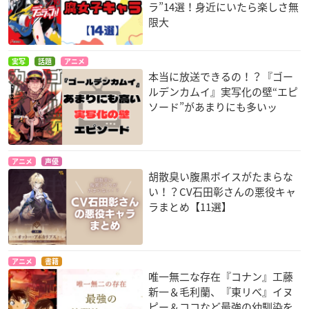
ラ”14選！身近にいたら楽しさ無
限大
実写
話題
アニメ
本当に放送できるの！？『ゴー
ルデンカムイ』実写化の壁“エピ
ソード”があまりにも多いッ
アニメ
声優
胡散臭い腹黒ボイスがたまらな
い！？CV石田彰さんの悪役キャ
ラまとめ【11選】
アニメ
書籍
唯一無二な存在『コナン』工藤
新一＆毛利蘭、『東リべ』イヌ
ピー＆ココなど最強の幼馴染を