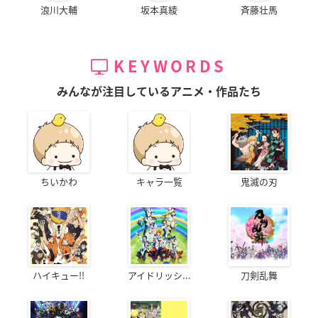
浪川大輔
坂本真綾
斉藤壮馬
KEYWORDS
みんなが注目しているアニメ・作品たち
ちいかわ
キャラ一覧
鬼滅の刃
ハイキュー!!
アイドリッシ...
刀剣乱舞