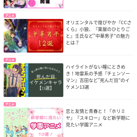
アニメ
オリエンタルで煌びやか『CCさ
くら』小狼、『薬屋のひとりご
と』壬氏など“中華男子”の魅力
とは？
アニメ
ハイライトがない瞳にときめ
き！地雷系の予感『チェンソー
マン』吉田など“死んだ目”のイ
ケメン13選
アニメ
恋と友情と青春と！『ホリミ
ヤ』『スキロー』など新学期に
見たい学園アニメ