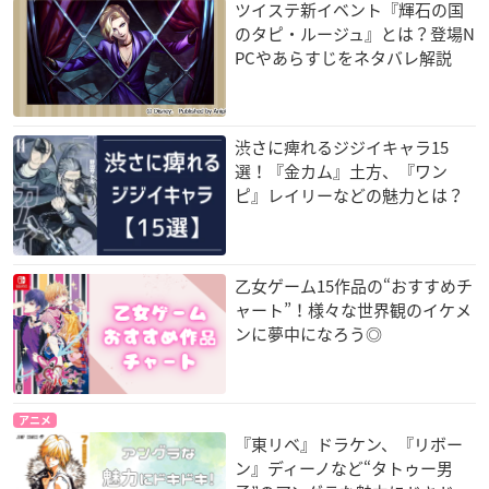
ツイステ新イベント『輝石の国
のタピ・ルージュ』とは？登場N
PCやあらすじをネタバレ解説
渋さに痺れるジジイキャラ15
選！『金カム』土方、『ワン
ピ』レイリーなどの魅力とは？
乙女ゲーム15作品の“おすすめチ
ャート”！様々な世界観のイケメ
ンに夢中になろう◎
アニメ
『東リベ』ドラケン、『リボー
ン』ディーノなど“タトゥー男