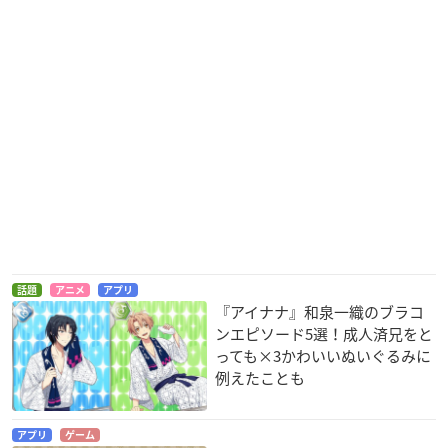
話題
アニメ
アプリ
『アイナナ』和泉一織のブラコ
ンエピソード5選！成人済兄をと
っても×3かわいいぬいぐるみに
例えたことも
アプリ
ゲーム