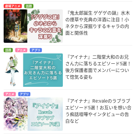
劇場アニメ
話題
『鬼太郎誕生 ゲゲゲの謎』水木
の煙草や克典の洋酒に注目！小
ネタから深掘りするキャラの内
面と関係性
話題
アニメ
アプリ
『アイナナ』二階堂大和のお兄
さん力に落ちるエピソード5選！
後方保護者面でメンバーについ
て惚気る姿も
アニメ
アプリ
『アイナナ』Re:valeのラブラブ
エピソード5選！お互いを想い合
う痴話喧嘩やインタビューの告
白など