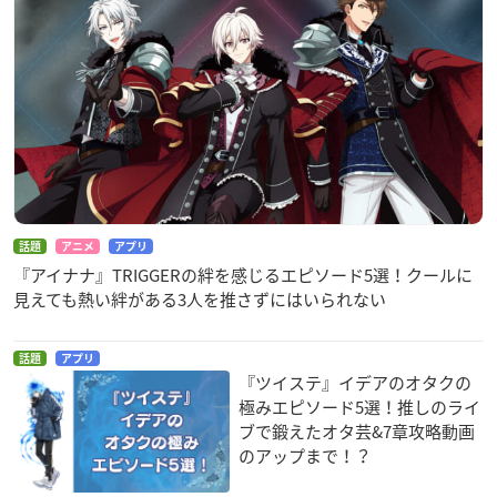
話題
アニメ
アプリ
『アイナナ』TRIGGERの絆を感じるエピソード5選！クールに
見えても熱い絆がある3人を推さずにはいられない
話題
アプリ
『ツイステ』イデアのオタクの
極みエピソード5選！推しのライ
ブで鍛えたオタ芸&7章攻略動画
のアップまで！？