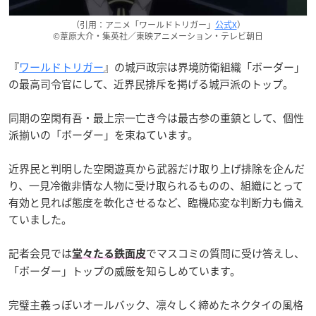
（引用：アニメ「ワールドトリガー」
公式X
）
©葦原大介・集英社／東映アニメーション・テレビ朝日
『
ワールドトリガー
』の城戸政宗は界境防衛組織「ボーダー」
の最高司令官にして、近界民排斥を掲げる城戸派のトップ。
同期の空閑有吾・最上宗一亡き今は最古参の重鎮として、個性
派揃いの「ボーダー」を束ねています。
近界民と判明した空閑遊真から武器だけ取り上げ排除を企んだ
り、一見冷徹非情な人物に受け取られるものの、組織にとって
有効と見れば態度を軟化させるなど、臨機応変な判断力も備え
ていました。
記者会見では
でマスコミの質問に受け答えし、
堂々たる鉄面皮
「ボーダー」トップの威厳を知らしめています。
完璧主義っぽいオールバック、凛々しく締めたネクタイの風格