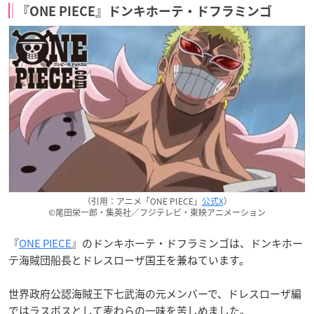
『ONE PIECE』ドンキホーテ・ドフラミンゴ
（引用：アニメ「ONE PIECE」
公式X
）
©尾田栄一郎・集英社／フジテレビ・東映アニメーション
『
ONE PIECE
』のドンキホーテ・ドフラミンゴは、ドンキホー
テ海賊団船長とドレスローザ国王を兼ねています。
世界政府公認海賊王下七武海の元メンバーで、ドレスローザ編
ではラスボスとして麦わらの一味を苦しめました。