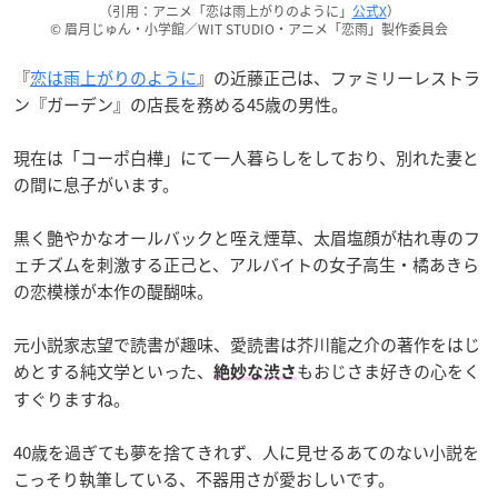
（引用：アニメ「恋は雨上がりのように」
公式X
）
© 眉月じゅん・小学館／WIT STUDIO・アニメ「恋雨」製作委員会
『
恋は雨上がりのように
』の近藤正己は、ファミリーレストラ
ン『ガーデン』の店長を務める45歳の男性。
現在は「コーポ白樺」にて一人暮らしをしており、別れた妻と
の間に息子がいます。
黒く艶やかなオールバックと咥え煙草、太眉塩顔が枯れ専のフ
ェチズムを刺激する正己と、アルバイトの女子高生・橘あきら
の恋模様が本作の醍醐味。
元小説家志望で読書が趣味、愛読書は芥川龍之介の著作をはじ
めとする純文学といった、
もおじさま好きの心をく
絶妙な渋さ
すぐりますね。
40歳を過ぎても夢を捨てきれず、人に見せるあてのない小説を
こっそり執筆している、不器用さが愛おしいです。