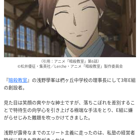
（引用：アニメ「暗殺教室」第6話）
©松井優征・集英社／Lerche・アニメ「暗殺教室」製作委員会
『
暗殺教室
』の浅野學峯は椚ヶ丘中学校の理事長にして3年E組
の創設者。
見た目は笑顔の爽やかな紳士ですが、落ちこぼれを差別するこ
とで特待生の向学心を引き上げる極端な手法をとり、E組に嫌
がらせじみた難題を吹っかけてきました。
浅野が露骨なまでのエリート主義に走ったのは、私塾の経営者
時代に起きた悲劇がきっかけ。