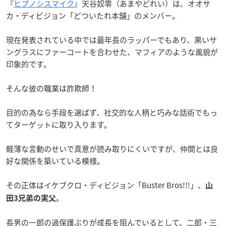
『
ヒプノシスマイク
』天谷奴零（あまやどれい）は、オオサ
カ・ディビジョン「どついたれ本舗」のメンバー。
現在発表されている中では最年長のラッパーでもあり、黒いサ
ングラスにファーコートを合わせた、マフィアのような風貌が
印象的です。
そんな彼の職業は詐欺師！
目的の為なら手段を選ばず、社交的な人柄と巧みな話術でもっ
てターゲットに取り入ります。
軽薄な言動のせいで真意が読み取りにくいですが、仲間とは良
好な関係を築いている模様。
その正体はイケブクロ・ディビジョン「Buster Bros!!!」、
山
。
田3兄弟の実父
長男の一郎の過保護ぶりが成長を阻んでいるとして、二郎・三