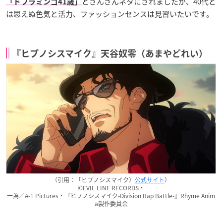
とさんざんネタにされましたが、40代と
「ドフラミンゴ41歳」
は思えぬ色気と活力、ファッションセンスは見習いたいです。
『ヒプノシスマイク』天谷奴零（あまやどれい）
（引用：「ヒプノシスマイク）
公式サイト
）
©EVIL LINE RECORDS・
一為／A-1 Pictures・『ヒプノシスマイク-Division Rap Battle-』Rhyme Anim
a製作委員会