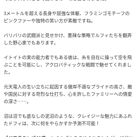
3メートルを超える長身や屈強な体躯、フラミンゴモチーフの
ピンクファーや独特の笑い方が素敵ですね。
バリバリの武闘派と見せかけ、悪辣な策略でルフィたちを翻弄
した野心家でもあります。
イトイトの実の能力者でもある彼は、糸を自在に操って空を飛
ぶことを可能にし、アクロバティックな戦闘で魅せてくれまし
た。
元天竜人の生い立ちに起因する傲岸不遜なプライドの高さ、敵
や国民に対する苛烈な仕打ち、心を許したファミリーへの情愛
の深さ……。
沼は沼でも底なしの泥沼のような、クレイジーな魅力にあふれ
たドフィは、次に何をやらかすか予測不可能！