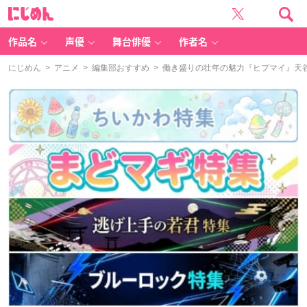
に
じ
め
ん
作品名
声優
舞台俳優
作者名
にじめん
>
アニメ
>
編集部おすすめ
> 働き盛りの壮年の魅力『ヒプマイ』天谷