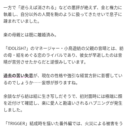
一方で「逆らえば消される」などの悪評が絶えず、金と権力に
執着し、自分以外の人間を駒のように扱ってきたせいで息子に
疎まれていました。
楽の母親とは既に離婚済み。
「IDOLiSH7」のマネージャー・小鳥遊紡の父親の音晴とは、紡
の母・結をめぐる恋のライバルであり、彼女が早逝したのは音
晴が苦労させたからだと逆恨みしています。
が、現在の性格や強引な経営方針に影響してい
過去の苦い失恋
るのでしょうか……妄想が捗りますね。
余談ながら紡は結に生き写しだそうで、初対面時には極端に顔
を近付けて確認し、楽に愛人と勘違いされるハプニングが発生
しました。
「TRIGGER」結成時を描いた番外編では、火災による被害をう