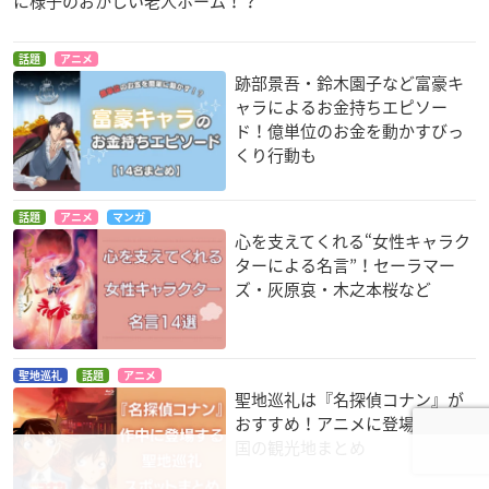
に様子のおかしい老人ホーム！？
話題
アニメ
跡部景吾・鈴木園子など富豪キ
ャラによるお金持ちエピソー
ド！億単位のお金を動かすびっ
くり行動も
話題
アニメ
マンガ
心を支えてくれる“女性キャラク
ターによる名言”！セーラマー
ズ・灰原哀・木之本桜など
聖地巡礼
話題
アニメ
聖地巡礼は『名探偵コナン』が
おすすめ！アニメに登場した全
国の観光地まとめ