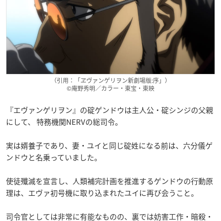
（引用：「ヱヴァンゲリヲン新劇場版:序」）
©庵野秀明／カラー・東宝・東映
『エヴァンゲリヲン』の碇ゲンドウは主人公・碇シンジの父親
にして、 特務機関NERVの総司令。
実は婿養子であり、妻・ユイと同じ碇姓になる前は、六分儀ゲ
ンドウと名乗っていました。
使徒殲滅を宣言し、人類補完計画を推進するゲンドウの行動原
理は、エヴァ初号機に取り込まれたユイに再び会うこと。
司令官としては非常に有能なものの、裏では妨害工作・暗殺・