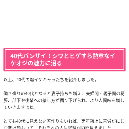
40代バンザイ！シワとヒゲすら勲章なイ
ケオジの魅力に沼る
以上、40代の爆イケキャラたちを紹介しました。
働き盛りの40代となると妻子持ちも増え、夫婦間・親子間の葛
藤、部下や後輩への接し方が掘り下げられ、より人間味を増し
ていきますよね。
とても40代に見えない若作りもいれば、実年齢上に苦労がにじ
む老け顔もいて、それぞれの人生経験が垣間見えました。