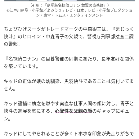
（引用：「劇場版名探偵コナン 銀翼の奇術師」）
©江戸川剛晶・小学館／よみうりテレビ・日本テレビ・小学館プロダクショ
ン・東宝・トムス・エンタテインメント
ちょびひげスーツがトレードマークの中森銀三は、『まじっく
快斗』のヒロイン・中森青子の父親で、警視庁刑事部捜査二課
の警部。
『名探偵コナン』の目暮警部の同期にあたり、長年友好な関係
を築いています。
キッドの正体が娘の幼馴染、黒羽快斗であることは気付いてま
せん。
キッド逮捕に執念を燃やす実直な仕事人間の顔に対し、青子と
快斗の進展を気にする、
のギャップにキュ
心配性な父親の顔
ン。
キッドにしてやられることが多くトホホな印象が先走りがちで