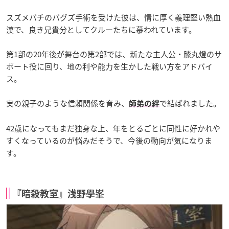
スズメバチのバグズ手術を受けた彼は、情に厚く義理堅い熱血
漢で、良き兄貴分としてクルーたちに慕われています。
第1部の20年後が舞台の第2部では、新たな主人公・膝丸燈のサ
ポート役に回り、地の利や能力を生かした戦い方をアドバイ
ス。
実の親子のような信頼関係を育み、
で結ばれました。
師弟の絆
42歳になってもまだ独身な上、年をとるごとに同性に好かれや
すくなっているのが悩みだそうで、今後の動向が気になりま
す。
『暗殺教室』浅野學峯