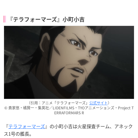
『テラフォーマーズ』小町小吉
（引用：アニメ「テラフォーマーズ」
公式サイト
）
© 貴家悠・橘賢一・集英社／LIDENFILMS・TYOアニメーションズ・Project T
ERRAFORMARS R
『
テラフォーマーズ
』の小町小吉は火星探査チーム、アネック
ス1号の艦長。