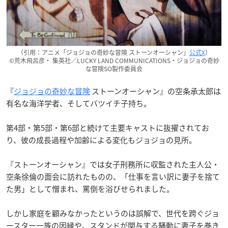
（引用：アニメ「ジョジョの奇妙な冒険 ストーンオーシャン」
公式X
）
©荒木飛呂彦・ 集英社／LUCKY LAND COMMUNICATIONS・ジョジョの奇妙
な冒険SO製作委員会
『
ジョジョの奇妙な冒険
ストーンオーシャン』の空条承太郎は
有名な海洋学者、そしてバツイチ子持ち。
第4部・第5部・第6部と続けて主要キャストに抜擢されてお
り、彼の成長過程や加齢による変化もジョジョの見所。
『ストーンオーシャン』では女子刑務所に収監された主人公・
空条徐倫の面会に訪れたものの、「仕事を言い訳に妻子を捨て
た男」として憎まれ、罵倒を浴びせられました。
しかし家庭を顧みなかったというのは誤解で、世代を跨ぐジョ
ースター一族の因縁や、スタンドが関与する騒動に妻子を巻き