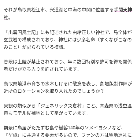
それが鳥取県松江市、宍道湖と中海の中間に位置する
手間天神
。
社
『出雲国風土記』にも記述された由緒正しい神社で、島全体が
玄武岩で構成されており、神社には少彦名命（すくなびこなの
みこと）が祀られている模様。
普段は上陸が禁止されており、年に数回特別な許可を得た関係
者だけが立ち入りを許されています。
鳥取県境港市育ちの水木しげるに敬意を表し、劇場版制作陣が
近所のロケーションを取り入れたのでしょうか？
景観の類似から「ジェネリック哭倉村」こと、青森県の浅虫温
泉もモデル候補地として挙がっています。
前景に鳥居がたたずむ島や樹齢140年のソメイヨシノなど、
『ゲ謎』に共通する要素が多いので、ファンの方は聖地巡礼に