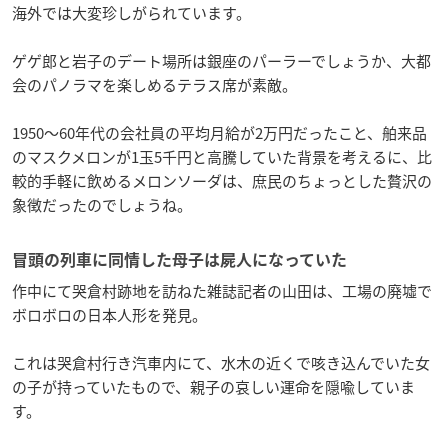
海外では大変珍しがられています。
ゲゲ郎と岩子のデート場所は銀座のパーラーでしょうか、大都
会のパノラマを楽しめるテラス席が素敵。
1950～60年代の会社員の平均月給が2万円だったこと、舶来品
のマスクメロンが1玉5千円と高騰していた背景を考えるに、比
較的手軽に飲めるメロンソーダは、庶民のちょっとした贅沢の
象徴だったのでしょうね。
冒頭の列車に同情した母子は屍人になっていた
作中にて哭倉村跡地を訪ねた雑誌記者の山田は、工場の廃墟で
ボロボロの日本人形を発見。
これは哭倉村行き汽車内にて、水木の近くで咳き込んでいた女
の子が持っていたもので、親子の哀しい運命を隠喩していま
す。