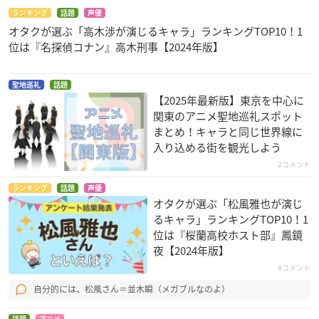
ランキング
話題
声優
オタクが選ぶ「高木渉が演じるキャラ」ランキングTOP10！1
位は『名探偵コナン』高木刑事【2024年版】
聖地巡礼
話題
【2025年最新版】東京を中心に
関東のアニメ聖地巡礼スポット
まとめ！キャラと同じ世界線に
入り込める街を観光しよう
2コメント
ランキング
話題
声優
オタクが選ぶ「松風雅也が演じ
るキャラ」ランキングTOP10！1
位は『桜蘭高校ホスト部』鳳鏡
夜【2024年版】
4コメント
自分的には、松風さん＝並木瞬（メガブルなのよ）
話題
アニメ