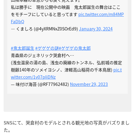
私は勝手に 現在公開中の映画 鬼太郎誕生の舞台はここ
をモチーフにしていると思ってます
pic.twitter.com/m84MP
FaDbQ
— くましろ (@4yXRMNxZ0SOrEd9)
January 30, 2024
#鬼太郎誕生
#ゲゲゲの謎
#ゲゲゲの鬼太郎
青森県のジェネリック哭倉村へ…
(浅虫温泉の湯の島、浅虫の廃線のトンネル、弘前城の推定
樹齢140年のソメイヨシノ、津軽高山稲荷の千本鳥居)
pic.t
witter.com/1v07pIiDNz
— 味付け海苔 (@RF77962482)
November 29, 2023
SNSにて、哭倉村のモデルとされる観光地の写真がバズりまし
た。