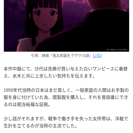
引用：映画『鬼太郎誕生 ゲゲゲの謎』
公式X
本作中盤にて、沙代は克典が買い与えた白いワンピースに着替
え、水木と共に上京したい気持ちを伝えます。
1950年代当時の日本はまだ貧しく、一般家庭の人間はお手製の
服を身に付けていた為、既製服を購入し、それを普段着にでき
るのは相当裕福な証拠。
少し話がそれますが、戦争で働き手を失った女所帯は、洋裁で
生計を立てるのが当時の主流でした。