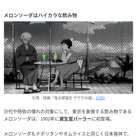
メロンソーダはハイカラな飲み物
引用：映画『鬼太郎誕生 ゲゲゲの謎』
公式X
沙代や時弥の憧れの対象にして、東京を象徴する飲み物である
メロンソーダは、1902年に
に初登場。
資生堂パーラー
メロンソーダもナポリタンやオムライスと同じく日本発祥で、