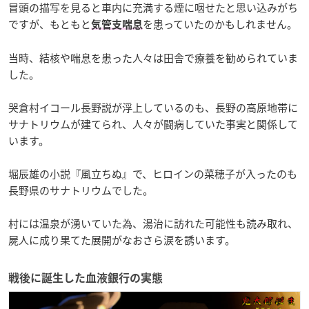
冒頭の描写を見ると車内に充満する煙に咽せたと思い込みがち
ですが、もともと
を患っていたのかもしれません。
気管支喘息
当時、結核や喘息を患った人々は田舎で療養を勧められていま
した。
哭倉村イコール長野説が浮上しているのも、長野の高原地帯に
サナトリウムが建てられ、人々が闘病していた事実と関係して
います。
堀辰雄の小説『風立ちぬ』で、ヒロインの菜穂子が入ったのも
長野県のサナトリウムでした。
村には温泉が湧いていた為、湯治に訪れた可能性も読み取れ、
屍人に成り果てた展開がなおさら涙を誘います。
戦後に誕生した血液銀行の実態