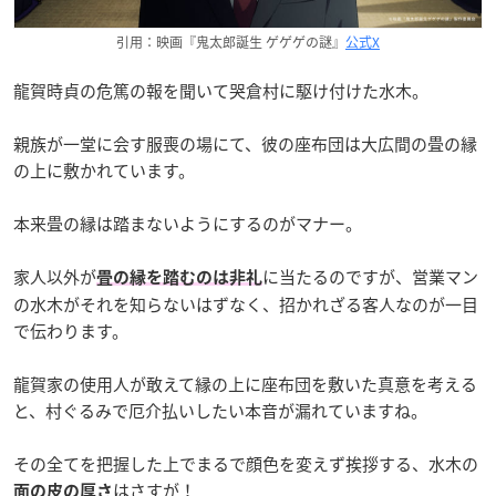
引用：映画『鬼太郎誕生 ゲゲゲの謎』
公式X
龍賀時貞の危篤の報を聞いて哭倉村に駆け付けた水木。
親族が一堂に会す服喪の場にて、彼の座布団は大広間の畳の縁
の上に敷かれています。
本来畳の縁は踏まないようにするのがマナー。
家人以外が
に当たるのですが、営業マン
畳の縁を踏むのは非礼
の水木がそれを知らないはずなく、招かれざる客人なのが一目
で伝わります。
龍賀家の使用人が敢えて縁の上に座布団を敷いた真意を考える
と、村ぐるみで厄介払いしたい本音が漏れていますね。
その全てを把握した上でまるで顔色を変えず挨拶する、水木の
はさすが！
面の皮の厚さ