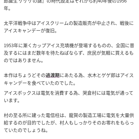
郎誕生 ゲゲゲの謎』の時代設定はそれから約40年後の1956
年。
太平洋戦争中はアイスクリームの製造販売が中止され、戦後に
アイスキャンデーが復旧。
1953年に漸くカップアイス充填機が登場するものの、全国に普
及するにはまだ数年を待たねばならず、庶民が気軽に買えるも
のではありません。
本作はちょうどその
にあたる為、水木とゲゲ郎はアイス
過渡期
キャンデーを食べていたのでした。
アイスボックスは電気を消費する為、哭倉村には電気が通って
います。
村の至る所に建った電信柱は、龍賀の製造工場に電気を大量供
給するのが目的でしたが、村人もしっかりそのお零れをもらっ
ていたのでしょうね。