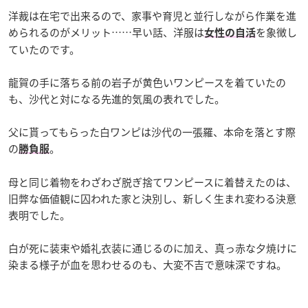
洋裁は在宅で出来るので、家事や育児と並行しながら作業を進
められるのがメリット……早い話、洋服は
を象徴し
女性の自活
ていたのです。
龍賀の手に落ちる前の岩子が黄色いワンピースを着ていたの
も、沙代と対になる先進的気風の表れでした。
父に貰ってもらった白ワンピは沙代の一張羅、本命を落とす際
の
。
勝負服
母と同じ着物をわざわざ脱ぎ捨てワンピースに着替えたのは、
旧弊な価値観に囚われた家と決別し、新しく生まれ変わる決意
表明でした。
白が死に装束や婚礼衣装に通じるのに加え、真っ赤な夕焼けに
染まる様子が血を思わせるのも、大変不吉で意味深ですね。