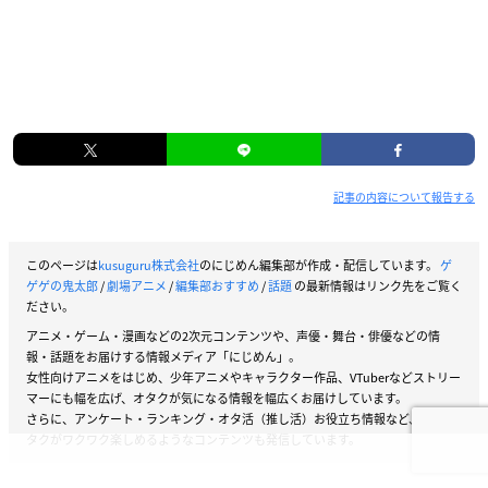
記事の内容について報告する
このページは
kusuguru株式会社
のにじめん編集部が作成・配信しています。
ゲ
ゲゲの鬼太郎
/
劇場アニメ
/
編集部おすすめ
/
話題
の最新情報はリンク先をご覧く
ださい。
アニメ・ゲーム・漫画などの2次元コンテンツや、声優・舞台・俳優などの情
報・話題をお届けする情報メディア「にじめん」。
女性向けアニメをはじめ、少年アニメやキャラクター作品、VTuberなどストリー
マーにも幅を広げ、オタクが気になる情報を幅広くお届けしています。
さらに、アンケート・ランキング・オタ活（推し活）お役立ち情報など、女性オ
タクがワクワク楽しめるようなコンテンツも発信しています。