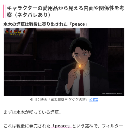
キャラクターの愛用品から見える内面や関係性を考
察（ネタバレあり）
水木の煙草は戦後に売り出された「peace」
引用：映画『鬼太郎誕生 ゲゲゲの謎』
公式X
まずは水木が喫っている煙草。
これは戦後に発売された
という銘柄で、フィルター
「peace」