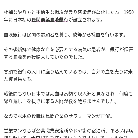
杜撰なやり方と不衛生な環境が祟り感染症が蔓延した為、1950
年に日本初の
が設立されます。
民間商業血液銀行
血液銀行は民間の志願者を募り、彼等から採血を行います。
その後新鮮で健康な血を必要とする病気の患者が、銀行が保管
する血液を直接購入していたのでした。
冒頭で銀行の入口に座り込んでいるのは、自分の血を売りに来
た復員兵たち。
戦後間もない日本では売血は高額な収入源と見なされ、何度も
繰り返し血を抜きに来る人間が後を絶ちませんでした。
なので水木の役職は民間企業のサラリーマンが正解。
営業マンならば公共職業安定所やドヤ街の宿泊所、あるいは病
院に赴いて、大口契約を結んでいたのではないでしょうか？