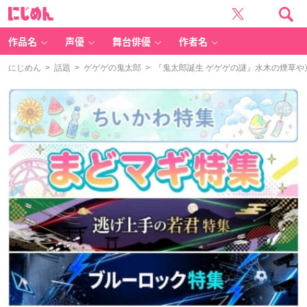
に
じ
め
ん
作品名
声優
舞台俳優
作者名
にじめん
>
話題
>
ゲゲゲの鬼太郎
> 『鬼太郎誕生 ゲゲゲの謎』水木の煙草