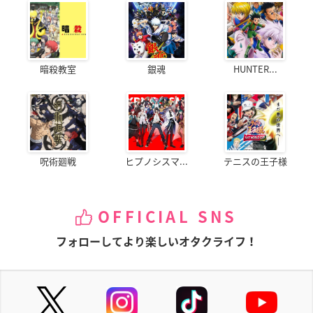
暗殺教室
銀魂
HUNTER...
呪術廻戦
ヒプノシスマ...
テニスの王子様
OFFICIAL SNS
フォローしてより楽しいオタクライフ！