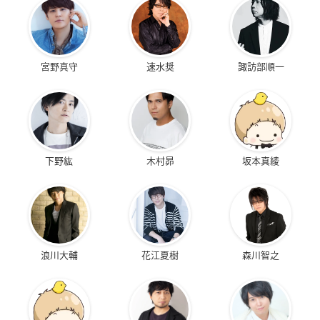
宮野真守
速水奨
諏訪部順一
下野紘
木村昴
坂本真綾
浪川大輔
花江夏樹
森川智之