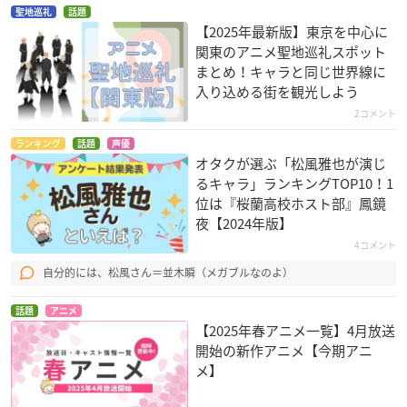
聖地巡礼
話題
【2025年最新版】東京を中心に
関東のアニメ聖地巡礼スポット
まとめ！キャラと同じ世界線に
入り込める街を観光しよう
2コメント
ランキング
話題
声優
オタクが選ぶ「松風雅也が演じ
るキャラ」ランキングTOP10！1
位は『桜蘭高校ホスト部』鳳鏡
夜【2024年版】
4コメント
自分的には、松風さん＝並木瞬（メガブルなのよ）
話題
アニメ
【2025年春アニメ一覧】4月放送
開始の新作アニメ【今期アニ
メ】