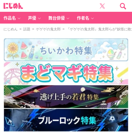
に
じ
め
ん
作品名
声優
舞台俳優
作者名
にじめん
>
話題
>
ゲゲゲの鬼太郎
> 『ゲゲゲの鬼太郎』鬼太郎らが“妖怪に