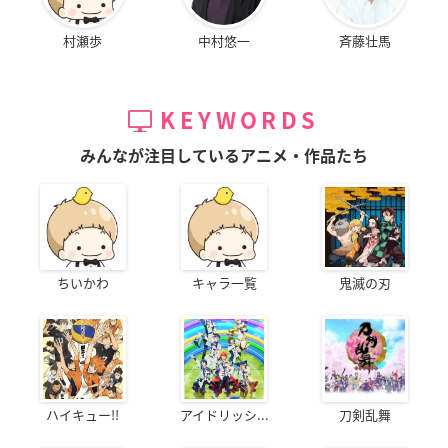
村瀬歩
中村悠一
斉藤壮馬
KEYWORDS
みんなが注目しているアニメ・作品たち
ちいかわ
キャラ一覧
鬼滅の刃
ハイキュー!!
アイドリッシ...
刀剣乱舞