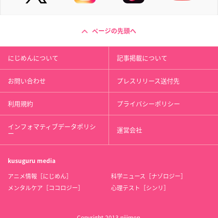
ページの先頭へ
にじめんについて
記事掲載について
お問い合わせ
プレスリリース送付先
利用規約
プライバシーポリシー
インフォマティブデータポリシ
運営会社
ー
kusuguru
media
アニメ情報［にじめん］
科学ニュース［ナゾロジー］
メンタルケア［ココロジー］
心理テスト［シンリ］
Copyright 2013 nijimen.