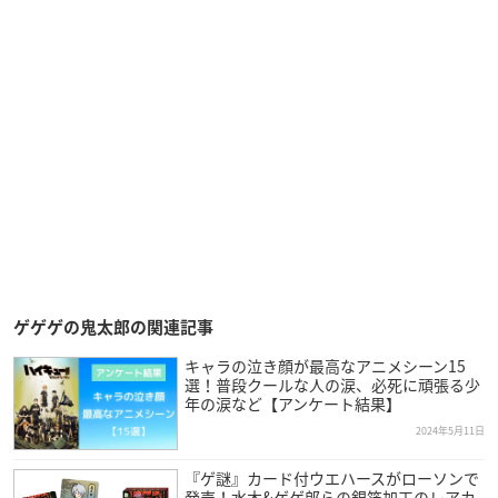
ゲゲゲの鬼太郎の関連記事
キャラの泣き顔が最高なアニメシーン15
選！普段クールな人の涙、必死に頑張る少
年の涙など【アンケート結果】
2024年5月11日
『ゲ謎』カード付ウエハースがローソンで
発売！水木&ゲゲ郎らの銀箔加工のレアカ