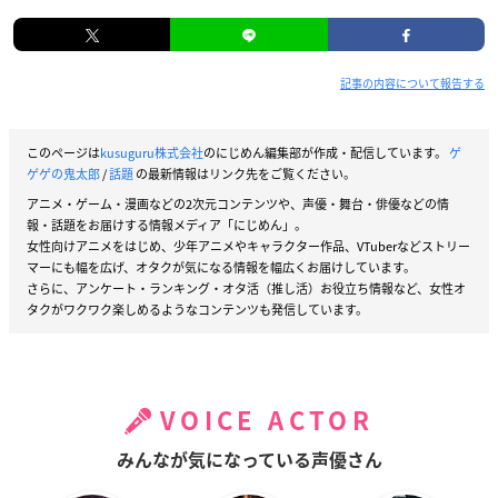
記事の内容について報告する
このページは
kusuguru株式会社
のにじめん編集部が作成・配信しています。
ゲ
ゲゲの鬼太郎
/
話題
の最新情報はリンク先をご覧ください。
アニメ・ゲーム・漫画などの2次元コンテンツや、声優・舞台・俳優などの情
報・話題をお届けする情報メディア「にじめん」。
女性向けアニメをはじめ、少年アニメやキャラクター作品、VTuberなどストリー
マーにも幅を広げ、オタクが気になる情報を幅広くお届けしています。
さらに、アンケート・ランキング・オタ活（推し活）お役立ち情報など、女性オ
タクがワクワク楽しめるようなコンテンツも発信しています。
VOICE ACTOR
みんなが気になっている声優さん