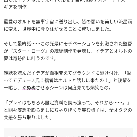
ギアを制作。
最愛のオルトを無事宇宙に送り出し、皆の願いを美しい流星雨
に変え、世界中に降り注がせることに成功しました。
そして最終話……この光景にモチベーションを刺激された監督
が『スター・ローグ』の続編制作を発表し、イデアとオルトの
夢は奇跡的に叶うのです。
雑誌を読んだイデアが血相変えてグラウンドに駆け付け、「黙
っててデュース氏！拙者はオルトと話しに来たの！」と後輩を
一喝し、
させるシーンは何度見ても爆笑もの。
ぐぬぬ
「プレイはもちろん設定資料も読み漁って、それから……。」
と悶々妄想を膨らましにちゃりほくそ笑む様子は、全オタクの
共感を勝ち取りました。