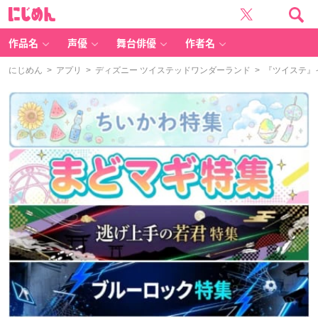
に
じ
め
ん
作品名
声優
舞台俳優
作者名
にじめん
>
アプリ
>
ディズニー ツイステッドワンダーランド
> 『ツイステ』