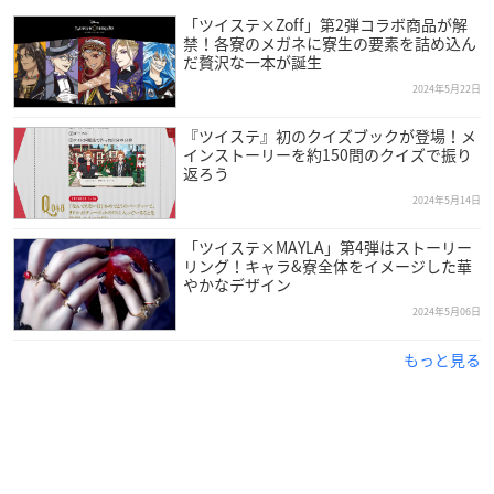
「ツイステ×Zoff」第2弾コラボ商品が解
禁！各寮のメガネに寮生の要素を詰め込ん
だ贅沢な一本が誕生
2024年5月22日
『ツイステ』初のクイズブックが登場！メ
インストーリーを約150問のクイズで振り
返ろう
2024年5月14日
「ツイステ×MAYLA」第4弾はストーリー
リング！キャラ&寮全体をイメージした華
やかなデザイン
2024年5月06日
もっと見る