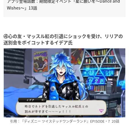
アプリ登場話数：期間限定イベント「星に願いを～Dance and
Wishes～」13話
④心の友・マッスル紅の引退にショックを受け、リリアの
送別会をボイコットするイデア氏
引用：『ディズニー ツイステッドワンダーランド』EPISODE・7 20話