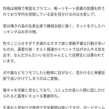
性格は根暗で卑屈なブラコン、唯一リモート授業の受講を許さ
れており学内を徘徊している姿を見かけるのは大変レア。
実は嘆きの島の名家出身で機械全般に強く、ネットを介したハ
ッキングはお手の物。
色々こじらせすぎて手遅れなオタク故に挙動不審な行動が多い
ものの、最愛の弟・オルト関連のイベントではがぜんやる気を
出す、なんだかんだいいお兄ちゃんとして自寮生には慕われて
います。
犬や猫などモフモフした小動物に目がなく、見かけると脊髄反
射で追いかけてしまうのはご愛敬。
陽キャを天敵と見なしており、コミュ力の高い人間に話しかけ
られると露骨にキョドる悪癖持ち。
生来の人見知りが原因で交友範囲は狭いですが、ボードゲーム