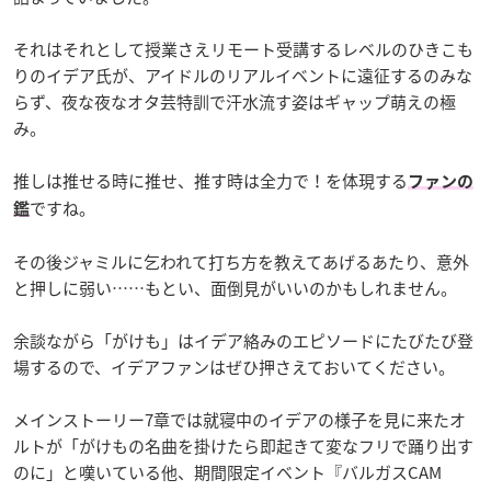
それはそれとして授業さえリモート受講するレベルのひきこも
りのイデア氏が、アイドルのリアルイベントに遠征するのみな
らず、夜な夜なオタ芸特訓で汗水流す姿はギャップ萌えの極
み。
推しは推せる時に推せ、推す時は全力で！を体現する
ファンの
ですね。
鑑
その後ジャミルに乞われて打ち方を教えてあげるあたり、意外
と押しに弱い……もとい、面倒見がいいのかもしれません。
余談ながら「がけも」はイデア絡みのエピソードにたびたび登
場するので、イデアファンはぜひ押さえておいてください。
メインストーリー7章では就寝中のイデアの様子を見に来たオ
ルトが「がけもの名曲を掛けたら即起きて変なフリで踊り出す
のに」と嘆いている他、期間限定イベント『バルガスCAM