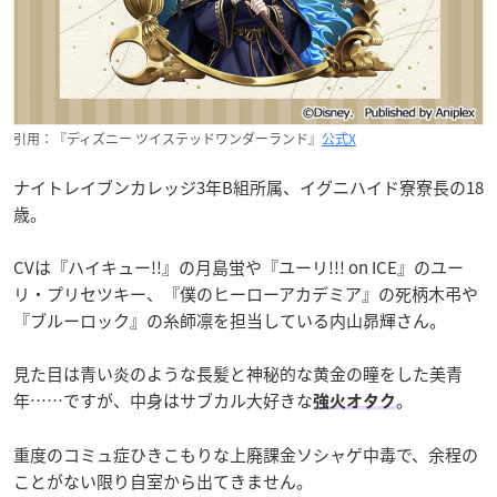
引用：『ディズニー ツイステッドワンダーランド』
公式X
ナイトレイブンカレッジ3年B組所属、イグニハイド寮寮長の18
歳。
CVは『ハイキュー!!』の月島蛍や『ユーリ!!! on ICE』のユー
リ・プリセツキー、『僕のヒーローアカデミア』の死柄木弔や
『ブルーロック』の糸師凛を担当している内山昴輝さん。
見た目は青い炎のような長髪と神秘的な黄金の瞳をした美青
年……ですが、中身はサブカル大好きな
。
強火オタク
重度のコミュ症ひきこもりな上廃課金ソシャゲ中毒で、余程の
ことがない限り自室から出てきません。