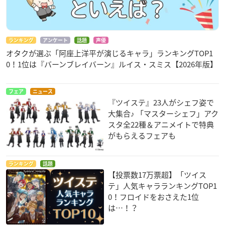
ランキング
アンケート
話題
声優
オタクが選ぶ「阿座上洋平が演じるキャラ」ランキングTOP1
0！1位は『バーンブレイバーン』ルイス・スミス【2026年版】
フェア
ニュース
『ツイステ』23人がシェフ姿で
大集合♪ 「マスターシェフ」アク
スタ全22種＆アニメイトで特典
がもらえるフェアも
ランキング
話題
【投票数17万票超】「ツイス
テ」人気キャラランキングTOP1
0！フロイドをおさえた1位
は…！？