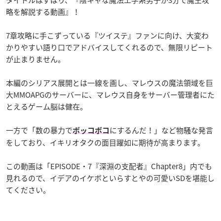
タイトルはずばり、『陰キャな魔法工学系男子が3分で魔王攻
略を解説する動画』！
7章攻略に手こずっている『ツイステ』ファンに向け、大変わ
かりやすい語り口でアドバイスしてくれるので、無限リピート
が止まりません。
本編のシリアス展開とは一線を画し、マレウスの魔法領域を巨
大MMOAPGのサーバーに、マレウス自身をサーバー管理者にた
とえるゲーム脳は健在。
一方で「数の暴力で
にするんだ！」など物騒な発言
ボッコボコ
をしており、イキリオタクの面目躍如に期待が高まります。
この動画は「EPISODE・7『深淵の支配者』Chapter8」内でも
見れるので、イデアのイケボといらすとやの可愛いSDを堪能し
てください。