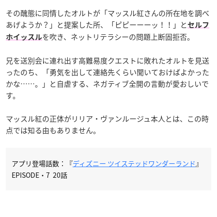
その醜態に同情したオルトが「マッスル紅さんの所在地を調べ
あげようか？」と提案した所、「ピピーーーッ！！」と
セルフ
を吹き、ネットリテラシーの問題上断固拒否。
ホイッスル
兄を送別会に連れ出す高難易度クエストに敗れたオルトを見送
ったのち、「勇気を出して連絡先くらい聞いておけばよかった
かな……。」と自虐する、ネガティブ全開の言動が愛おしいで
す。
マッスル紅の正体がリリア・ヴァンルージュ本人とは、この時
点では知る由もありません。
アプリ登場話数：『
ディズニー ツイステッドワンダーランド
』
EPISODE・7 20話