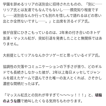
学園を辞めるリリアの送別会に招待されたものの、「別に……
リリア氏とは友達でもなんでもないし……顔見知り程度です
し……送別会なんか行っても別れを惜しんで語れるほどの思い
出とか全然ないですし……。」と出席を渋るイデア氏。
彼が自室にひきこもっているのは、2年来の付き合いのネトゲ
友達・マッスル紅が、突如引退を発表したことと無関係ではあ
りません。
大前提としてリアルなんかクソゲーだと思っているイデア氏。
協調性の欠落やコミュニケーションの下手さが祟り、どのギル
ドでも長続きしなかった彼が、2年以上毎日メッセしてジャン
ルを超えたゲームで遊んできた唯一の友人とくれば、さぞかし
濃密な間柄だったはず。
「マッスル紅氏との別れが辛すぎて～～～ッ！！！」と、
埴輪
で絶叫したくなる気持ちもわかります。
のような顔