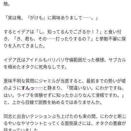
触。
「実は俺、『がけも』に興味ありまして……。」
するとイデアは「し、知ってるんでござるか！？」と食い付
き、「き、君も、その……打ったりするの？」と挙動不審に探
りを入れてきました。
イデア氏はアイドルもバリバリ守備範囲だった模様、サブカル
を極めたオタクに死角なしです。
意味不明な質問にジャミルが当惑すると、最前までの勢いが嘘
のように
と静まり、「間違いない。にわかですね、
すんっ……
はい。ライブを体験せずに知ったかぶりなんて滑稽ですわ。」
と、上から目線で説教を始めるではありませんか。
同志と出会いテンションぶち上げたのも束の間、にわかと断じ
るやいなやマウントとってくる面倒臭さには、オタクの悪癖が
詰まっていました。