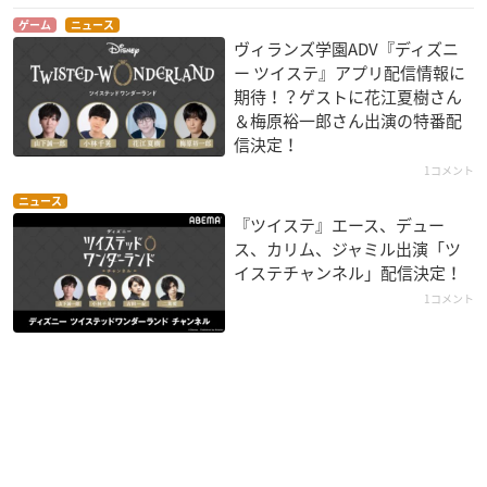
ゲーム
ニュース
ヴィランズ学園ADV『ディズニ
ー ツイステ』アプリ配信情報に
期待！？ゲストに花江夏樹さん
＆梅原裕一郎さん出演の特番配
信決定！
1コメント
ニュース
『ツイステ』エース、デュー
ス、カリム、ジャミル出演「ツ
イステチャンネル」配信決定！
1コメント