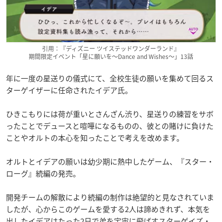
引用：『ディズニー ツイステッドワンダーランド』
期間限定イベント「星に願いを～Dance and Wishes～」13話
年に一度の星送りの儀式にて、全校生徒の願いを集めて回るス
ターゲイザーに任命されたイデア氏。
ひきこもりには荷が重いとさんざん渋り、星送りの練習をサボ
ったことでデュースと喧嘩になるものの、彼との賭けに負けた
ことやオルトの本心を知ったことで考えを改めます。
オルトとイデアの願いは幼少期に熱中したゲーム、『スター・
ローグ』続編の発売。
開発チームの解散により続編の制作は絶望的と見なされていま
したが、心からこのゲームを愛する2人は諦めきれず、本気を
出したイデアはたった2日で弟を宇宙に飛ばすスターゲイズ・