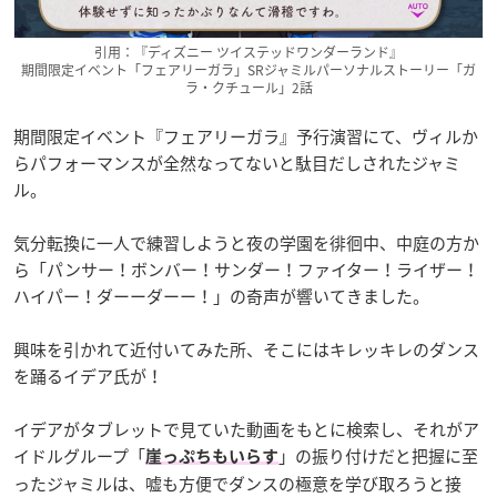
引用：『ディズニー ツイステッドワンダーランド』
期間限定イベント「フェアリーガラ」SRジャミルパーソナルストーリー「ガ
ラ・クチュール」2話
期間限定イベント『フェアリーガラ』予行演習にて、ヴィルか
らパフォーマンスが全然なってないと駄目だしされたジャミ
ル。
気分転換に一人で練習しようと夜の学園を徘徊中、中庭の方か
ら
「パンサー！ボンバー！サンダー！ファイター！ライザー！
ハイパー！ダーーダーー！」の奇声が響いてきました。
興味を引かれて近付いてみた所、そこにはキレッキレのダンス
を踊るイデア氏が！
イデアがタブレットで見ていた動画をもとに検索し、それがア
イドルグループ「
」の振り付けだと把握に至
崖っぷちもいらす
ったジャミルは、嘘も方便でダンスの極意を学び取ろうと接