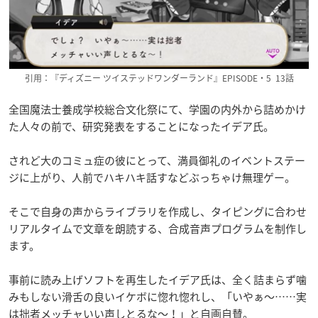
引用：『ディズニー ツイステッドワンダーランド』EPISODE・5 13話
全国魔法士養成学校総合文化祭にて、学園の内外から詰めかけ
た人々の前で、研究発表をすることになったイデア氏。
されど大のコミュ症の彼にとって、満員御礼のイベントステー
ジに上がり、人前でハキハキ話すなどぶっちゃけ無理ゲー。
そこで自身の声からライブラリを作成し、タイピングに合わせ
リアルタイムで文章を朗読する、合成音声プログラムを制作し
ます。
事前に読み上げソフトを再生したイデア氏は、全く詰まらず噛
みもしない滑舌の良いイケボに惚れ惚れし、「いやぁ～……実
は拙者メッチャいい声しとるな～！」と自画自賛。