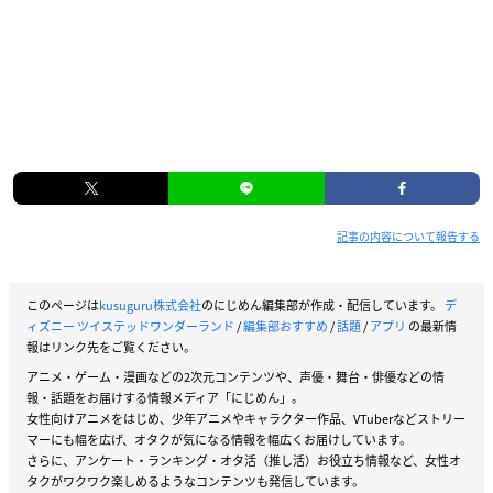
記事の内容について報告する
このページは
kusuguru株式会社
のにじめん編集部が作成・配信しています。
デ
ィズニー ツイステッドワンダーランド
/
編集部おすすめ
/
話題
/
アプリ
の最新情
報はリンク先をご覧ください。
アニメ・ゲーム・漫画などの2次元コンテンツや、声優・舞台・俳優などの情
報・話題をお届けする情報メディア「にじめん」。
女性向けアニメをはじめ、少年アニメやキャラクター作品、VTuberなどストリー
マーにも幅を広げ、オタクが気になる情報を幅広くお届けしています。
さらに、アンケート・ランキング・オタ活（推し活）お役立ち情報など、女性オ
タクがワクワク楽しめるようなコンテンツも発信しています。