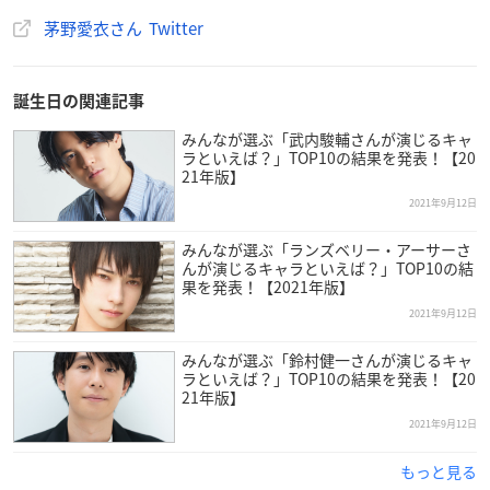
茅野愛衣さん Twitter
誕生日の関連記事
みんなが選ぶ「武内駿輔さんが演じるキャ
ラといえば？」TOP10の結果を発表！【20
21年版】
2021年9月12日
みんなが選ぶ「ランズベリー・アーサーさ
んが演じるキャラといえば？」TOP10の結
果を発表！【2021年版】
2021年9月12日
茅野さんは東京都出身で現在大沢事務所に所属しており、今年
で34歳を迎えます。
みんなが選ぶ「鈴村健一さんが演じるキャ
ラといえば？」TOP10の結果を発表！【20
21年版】
元々は美容関係でリラクゼーションの仕事をしていましたが、
2021年9月12日
アニメ「ARIA」を観て心がとても癒されたことで、「アニメに
も癒しの力がある」とアニメに興味を持つようになった茅野さ
もっと見る