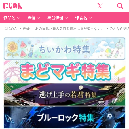
に
じ
め
ん
作品名
声優
舞台俳優
作者名
にじめん
>
声優
>
あの日見た花の名前を僕達はまだ知らない。
> みんなが選