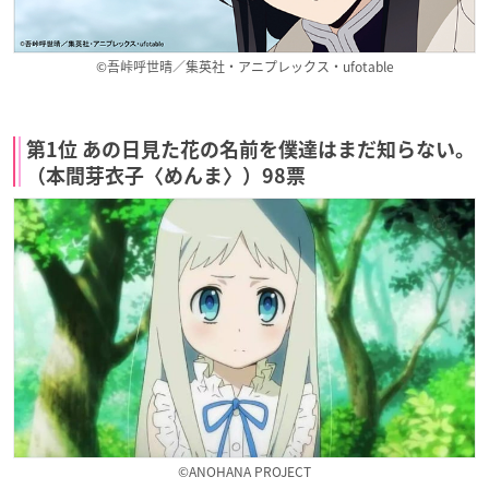
©吾峠呼世晴／集英社・アニプレックス・ufotable
第1位 あの日見た花の名前を僕達はまだ知らない。
（本間芽衣子〈めんま〉）98票
©ANOHANA PROJECT