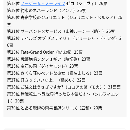
第18位
ノーゲーム・ノーライフ
ゼロ（シュヴィ）26票
第19位 約束のネバーランド（アンナ）26票
第20位 寄宿学校のジュリエット（ジュリエット・ペルシア）26
票
第21位 サーバント×サービス（山神ルーシー〈略〉）26票
第22位 テイルズ オブ ゼスティリア（アリーシャ・ディフダ）2
6票
第23位 Fate/Grand Order（紫式部）25票
第24位 戦姫絶唱シンフォギア（暁切歌）23票
第25位 宝石の国（ダイヤモンド）23票
第26位 さくら荘のペットな彼女（椎名ましろ）23票
第27位 好きっていいなよ。（橘めい）22票
第28位 ご注文はうさぎですか?（ココアの姉〈モカ〉）21票票
第29位 無職転生 〜異世界行ったら本気だす〜（シルフィエッ
ト）20票
第30位 とある魔術の禁書目録シリーズ（五和）20票