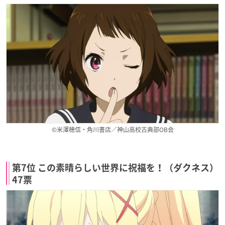
©米澤穂信・角川書店／神山高校古典部OB会
第7位 この素晴らしい世界に祝福を！（ダクネス）
47票