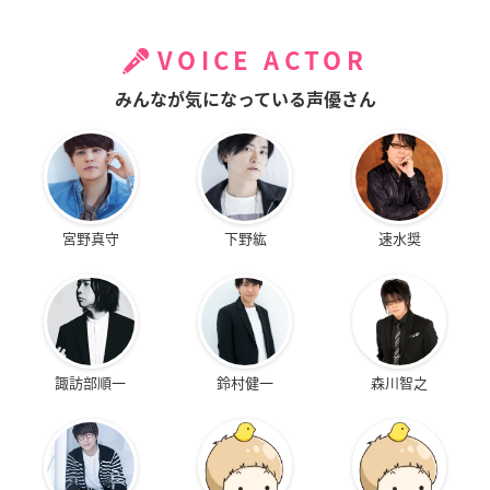
VOICE ACTOR
みんなが気になっている声優さん
宮野真守
下野紘
速水奨
諏訪部順一
鈴村健一
森川智之