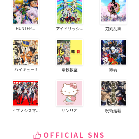
HUNTER...
アイドリッシ...
刀剣乱舞
ハイキュー!!
暗殺教室
銀魂
ヒプノシスマ...
サンリオ
呪術廻戦
OFFICIAL SNS