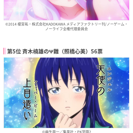
©2014 榎宮祐・株式会社KADOKAWA メディアファクトリー刊/ノーゲーム・
ノーライフ全権代理委員会
第5位 斉木楠雄のΨ難（照橋心美）56票
©麻生周一／集英社・PK学園2