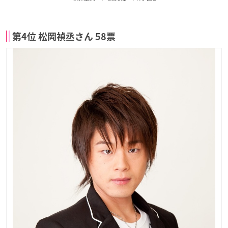
第4位 松岡禎丞さん 58票