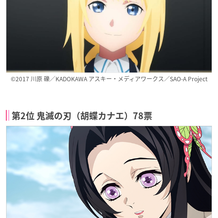
©2017 川原 礫／KADOKAWA アスキー・メディアワークス／SAO-A Project
第2位 鬼滅の刃（胡蝶カナエ）78票