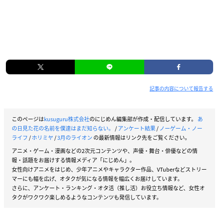
記事の内容について報告する
このページは
kusuguru株式会社
のにじめん編集部が作成・配信しています。
あ
の日見た花の名前を僕達はまだ知らない。
/
アンケート結果
/
ノーゲーム・ノー
ライフ
/
ホリミヤ
/
3月のライオン
の最新情報はリンク先をご覧ください。
アニメ・ゲーム・漫画などの2次元コンテンツや、声優・舞台・俳優などの情
報・話題をお届けする情報メディア「にじめん」。
女性向けアニメをはじめ、少年アニメやキャラクター作品、VTuberなどストリー
マーにも幅を広げ、オタクが気になる情報を幅広くお届けしています。
さらに、アンケート・ランキング・オタ活（推し活）お役立ち情報など、女性オ
タクがワクワク楽しめるようなコンテンツも発信しています。