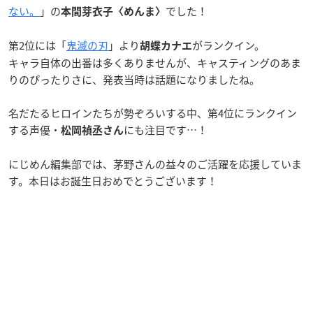
ない。
」の
でした！
本間芽衣子〈めんま〉
第2位には「
鬼滅の刃
」より
がランクイン。
胡蝶カナエ
キャラ自体の出番は多くありませんが、キャスティングのあま
りのぴったりさに、発表当時は話題になりましたね。
名だたるヒロインたちが勢ぞろいする中、第4位にランクイン
する声優・
にも注目です…！
松岡禎丞さん
にじめん編集部では、茅野さんの益々のご活躍を応援していま
す。本日はお誕生日おめでとうございます！