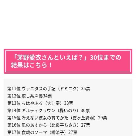
「茅野愛衣さんといえば？」30位までの
結果はこちら！
第11位 ヴァニタスの手記（ドミニク）35票
第12位 癒し系声優34票
第13位 ちはやふる（大江奏）33票
第14位 ギルティクラウン（楪いのり）30票
第15位 冴えない彼女の育てかた（霞ヶ丘詩羽）29票
第16位 凪のあすから（比良平ちさき）27票
第17位 食戟のソーマ（榊涼子）27票