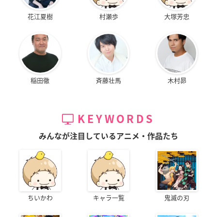
花江夏樹
村瀬歩
大塚芳忠
稲田徹
斉藤壮馬
木村昴
KEYWORDS
みんなが注目しているアニメ・作品たち
ちいかわ
キャラ一覧
鬼滅の刃