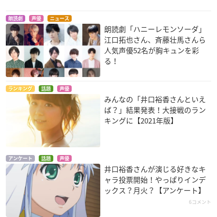
朗読劇
声優
ニュース
朗読劇「ハニーレモンソーダ」
江口拓也さん、斉藤壮馬さんら
​でびどる！
つくもがみ貸します
ヤマノススメ サード
シーズン
人気声優52名が胸キュンを彩
シマ
うさぎ
あおい
る！
ランキング
話題
声優
みんなの「井口裕香さんといえ
ば？」結果発表！大接戦のラン
キングに【2021年版】
Lostorage conflate
宇宙よりも遠い場所
天使の3P!
d WIXOSS
三宅日向
相ヶ江柚葉
アンケート
話題
声優
森川千夏
井口裕香さんが演じる好きなキ
ャラ投票開始！やっぱりインデ
ックス？月火？【アンケート】
6コメント