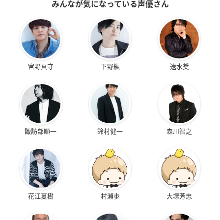
みんなが気になっている声優さん
Re:ゼロから始める
終わりのセラフ 名古
VALKYRIE DRIVE -M
異世界生活
屋決戦編
ERMAID-
クルシュ・カルステ
三宮三葉
敷島魅零
ン
宮野真守
下野紘
速水奨
諏訪部順一
鈴村健一
森川智之
To LOVEる－とらぶ
戦姫絶唱シンフォギ
終わりのセラフ
る－ダークネス 2nd
アGX
三宮三葉
黒咲芽亜
小日向未来
花江夏樹
村瀬歩
大塚芳忠