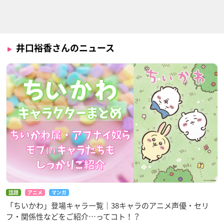
続・終物語（TV）
Fairy gone フェアリ
上野さんは不器用
井口裕香さんのニュース
ーゴーン
阿良々木月火
東川
パトリシア・パール
閃乱カグラ SHINOVI
ゴブリンスレイヤー
とある魔術の禁書目
MASTER -東京妖魔
録Ⅲ
牛飼娘
篇-
インデックス
雲雀
話題
アニメ
マンガ
「ちいかわ」登場キャラ一覧｜38キャラのアニメ声優・セリ
フ・関係性などをご紹介…ってコト！？