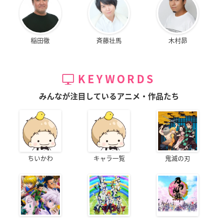
ジュエルペット マジ
幸腹グラフィティ
魔弾の王と戦姫
カルチェンジ
内木ユキ
リムアリーシャ
ルーア
稲田徹
斉藤壮馬
木村昴
KEYWORDS
みんなが注目しているアニメ・作品たち
ヤマノススメ セカン
ノーゲーム・ノーラ
マンガ家さんとアシ
ドシーズン
イフ
スタントさんと
あおい
クラミー・ツェル
風羽りんな
ちいかわ
キャラ一覧
鬼滅の刃