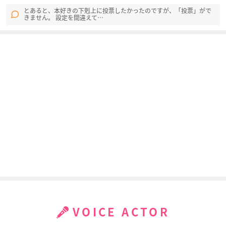
とあると、本好きの下剋上に投票したかったのですが、「投票」がで
きません。 設定を間違えて…
アホガール
戦姫絶唱シンフォギ
オトッペ
ア AXZ
椎名黒子
ウィンディ
小日向未来
Lostorage incited
レガリア The Three
ふらいんぐうぃっち
WIXOSS
Sacred Stars
椎名杏子
森川千夏
ナル
VOICE ACTOR