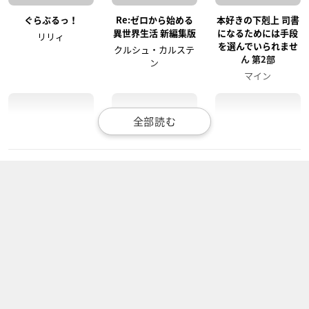
ぐらぶるっ！
Re:ゼロから始める
本好きの下剋上 司書
異世界生活 新編集版
になるためには手段
リリィ
を選んでいられませ
クルシュ・カルステ
ん 第2部
ン
マイン
本好きの下剋上 司書
Fairy gone フェアリ
戦姫絶唱シンフォギ
になるためには手段
ーゴーン 第2クール
アXV
を選んでいられませ
パトリシア・パール
小日向未来
ん
マイン