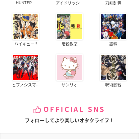
HUNTER...
アイドリッシ...
刀剣乱舞
レディ ジュエルペッ
桜Trick
最強銀河 究極(アル
ト
ティメット)ゼロ～バ
園田優
トルスピリッツ～
ルーア
ムゲン
ハイキュー!!
暗殺教室
銀魂
神のみぞ知るセカイ
ロウきゅーぶ! SS
戦姫絶唱シンフォギ
女神篇
アG
三沢真帆
ヒプノシスマ...
サンリオ
呪術廻戦
九条月夜
小日向未来
OFFICIAL SNS
フォローしてより楽しいオタクライフ！