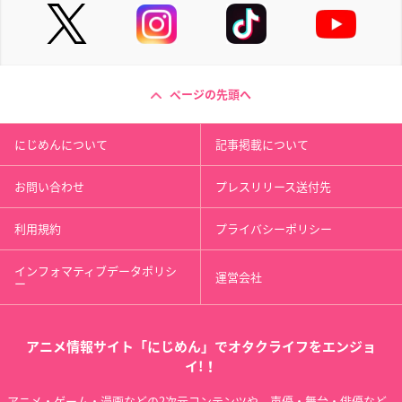
物語>シリーズ セカ
たまゆら ～もあぐれ
銀河機攻隊マジェス
ンドシーズン（猫物
っしぶ～
ティックプリンス
語(白) 傾物語 花物語
岡崎のりえ
イリエ・タマキ
囮物語 鬼物語 恋物
語）
阿良々木月火
ページの先頭へ
にじめんについて
記事掲載について
お問い合わせ
プレスリリース送付先
利用規約
プライバシーポリシー
僕は友達が少ないNE
閃乱カグラ
ヤマノススメ
XT
雲雀
あおい
インフォマティブデータポリシ
運営会社
ー
高山マリア
アニメ情報サイト「にじめん」でオタクライフをエンジョ
イ!！
アニメ・ゲーム・漫画などの2次元コンテンツや、声優・舞台・俳優など