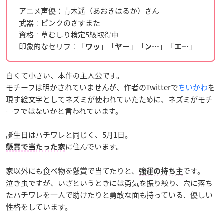
アニメ声優：青木遥（あおきはるか）さん
武器：ピンクのさすまた
資格：草むしり検定5級取得中
印象的なセリフ：
「
」「
」「
」「
」
ワッ
ヤー
ン…
エ…
白くて小さい、本作の主人公です。
モチーフは明かされていませんが
、作者のTwitterで
ちいかわ
を
現す絵文字としてネズミが使われていたために、ネズミがモチ
ーフではないかと言われています。
誕生日はハチワレと同じく、5月1日。
に住んでいます。
懸賞で当たった家
家以外にも食べ物を懸賞で当てたりと、
です。
強運の持ち主
泣き虫ですが、いざというときには勇気を振り絞り、穴に落ち
たハチワレを一人で助けたりと勇敢な面も持っている、優しい
性格をしています。