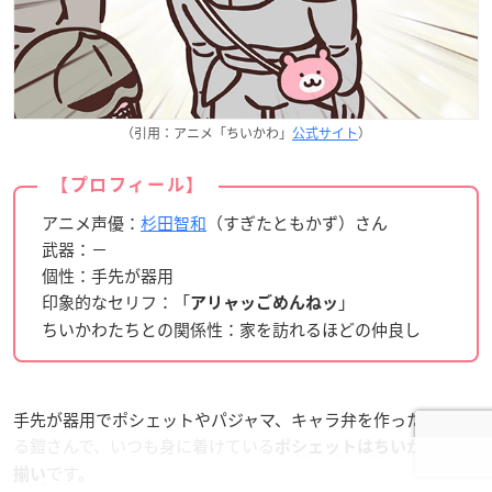
（引用：アニメ「ちいかわ」
公式サイト
）
【プロフィール】
アニメ声優：
杉田智和
（すぎたともかず）さん
武器：－
個性：手先が器用
印象的なセリフ：「
」
アリャッごめんねッ
ちいかわたちとの関係性：家を訪れるほどの仲良し
手先が器用でポシェットやパジャマ、キャラ弁を作ったりでき
る鎧さんで、
いつも身に着けている
ポシェットはちいかわとお
です。
揃い