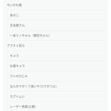
ちいかわ属
あのこ
古本屋さん
一本ツノちゃん（戦犯ちゃん）
アブナイ奴ら
キメラ
お面キメラ
ワシの力じゃ
なんかでかくて強いやつ(でかつよ)
カブトムシ
レーザー男爵(公爵)