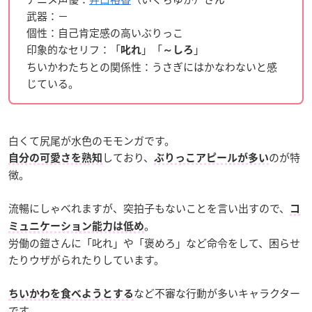
武器：－
個性：自己肯定感の高いぶりっこ
印象的なセリフ：「
」「
」
叱れ
～しろ
ちいかわたちとの関係性：うさぎにはかなわないと感
じている。
白くて尻尾が水色のモモンガです。
しており、
のが特
自分の可愛さを熟知
ぶりっこアピールが多い
徴。
流暢にしゃべれますが、突拍子もないことを言い出すので、
コ
。
ミュニケーション能力は低め
労働の鎧さんに「叱れ」や「褒めろ」など命令をして、困らせ
たりウザがられたりしています。
など不審な行動が多いキャラクター
ちいかわを食べようとする
です。