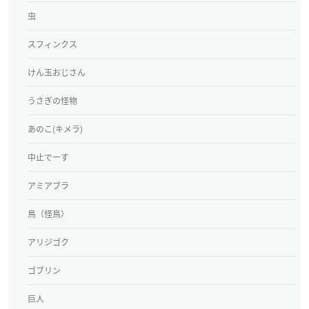
虫
スフィンクス
けん玉おじさん
うさぎの怪物
あのこ(キメラ)
中止でーす
アミアブラ
鳥（怪鳥）
アリジゴク
ゴブリン
巨人