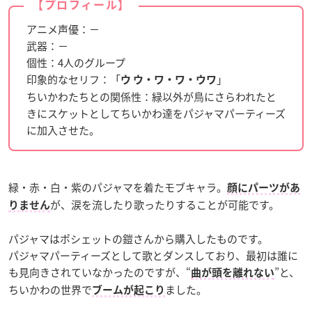
【プロフィール】
アニメ声優：－
武器：－
個性：4人のグループ
印象的なセリフ：「
」
ウ ウ・ワ・ワ・ウワ
ちいかわたちとの関係性：緑以外が鳥にさらわれたと
きにスケットとしてちいかわ達をパジャマパーティーズ
に加入させた。
緑・赤・白・紫のパジャマを着たモブキャラ。
顔にパーツがあ
が、涙を流したり歌ったりすることが可能です。
りません
パジャマはポシェットの鎧さんから購入したものです。
パジャマパーティーズとして歌とダンスしており、最初は誰に
も見向きされていなかったのですが、“
”と、
曲が頭を離れない
ちいかわの世界で
ました。
ブームが起こり