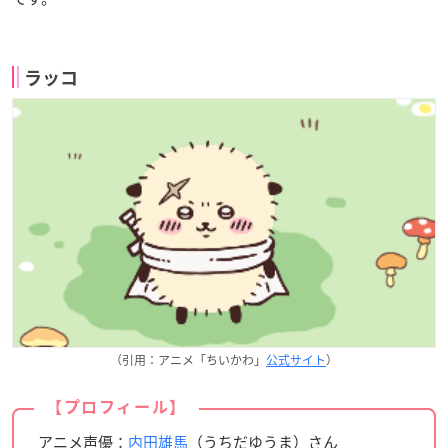
ラッコ
（引用：アニメ「ちいかわ」
公式サイト
）
【プロフィール】
ア
ニメ声優：
内田雄馬
（うちだゆうま）さん