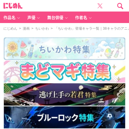
に
じ
め
ん
作品名
声優
舞台俳優
作者名
にじめん
>
漫画
>
ちいかわ
> 「ちいかわ」登場キャラ一覧｜38キャラのア