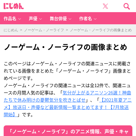
ノ
に
ー
じ
ゲ
め
ー
ん
ム・
ノ
作品名
声優
舞台俳優
作者名
ー
ラ
イ
フ
にじめん
>
ノーゲーム・ノーライフ
> ノーゲーム・ノーライフの画像まとめ
の
画
像
ま
と
ノーゲーム・ノーライフの画像まとめ
め
-
ア
ニ
メ
情
このページはノーゲーム・ノーライフの関連ニュースに掲載さ
報
サ
れている画像をまとめた「ノーゲーム・ノーライフ」画像まと
イ
ト
めページです。
に
じ
め
ノーゲーム・ノーライフの関連ニュースは全12件で、関連ニュ
ん
ースの月間人気の記事は、「
気分が上がるアニソン26選！神曲
たちで休み明けの憂鬱気分を吹きとばせ
」、「
【2021年夏アニ
メ】放送日・声優など最新情報一覧まとめてます！【7月放送
開始】
」です。
「ノーゲーム・ノーライフ」のアニメ情報、声優・キャ