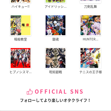
ハイキュー!!
アイドリッシ...
刀剣乱舞
暗殺教室
銀魂
HUNTER...
ヒプノシスマ...
呪術廻戦
テニスの王子様
OFFICIAL SNS
フォローしてより楽しいオタクライフ！