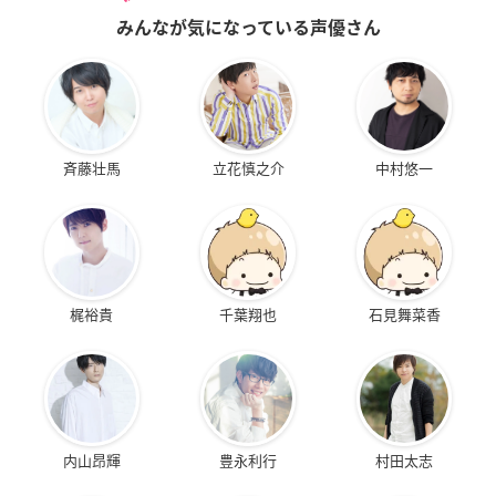
みんなが気になっている声優さん
斉藤壮馬
立花慎之介
中村悠一
梶裕貴
千葉翔也
石見舞菜香
内山昂輝
豊永利行
村田太志