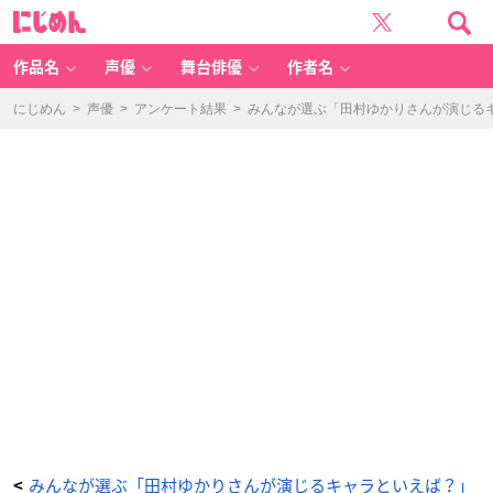
ひ
に
ぐ
じ
ら
め
し
ん
の
な
作品名
声優
舞台俳優
作者名
く
頃
に
（古
にじめん
>
声優
>
アンケート結果
>
みんなが選ぶ「田村ゆかりさんが演じるキャ
手
梨
花）
-
ア
ニ
メ
情
報
サ
イ
ト
に
じ
め
ん
みんなが選ぶ「田村ゆかりさんが演じるキャラといえば？」
<