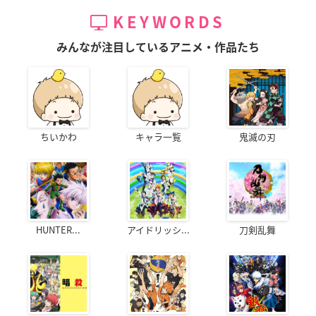
KEYWORDS
みんなが注目しているアニメ・作品たち
ちいかわ
キャラ一覧
鬼滅の刃
HUNTER...
アイドリッシ...
刀剣乱舞