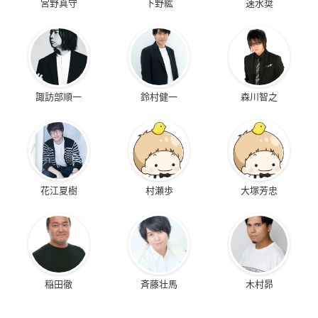
宮野真守
下野紘
速水奨
諏訪部順一
鈴村健一
森川智之
花江夏樹
村瀬歩
大塚芳忠
稲田徹
斉藤壮馬
木村昴