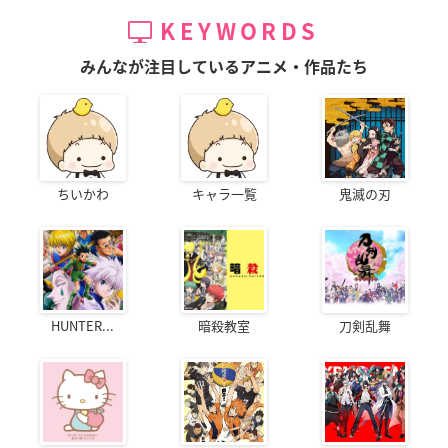
KEYWORDS
みんなが注目しているアニメ・作品たち
ちいかわ
キャラ一覧
鬼滅の刃
HUNTER...
暗殺教室
刀剣乱舞