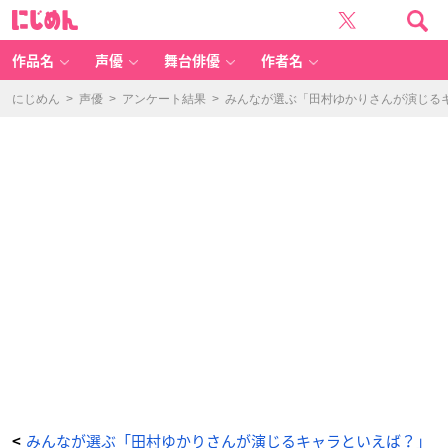
斉
に
木
じ
楠
め
雄
ん
の
Ψ
作品名
声優
舞台俳優
作者名
難
（夢
原
知
にじめん
>
声優
>
アンケート結果
>
みんなが選ぶ「田村ゆかりさんが演じるキャ
予）
-
ア
ニ
メ
情
報
サ
イ
ト
に
じ
め
ん
みんなが選ぶ「田村ゆかりさんが演じるキャラといえば？」
<