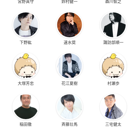
宮野真守
鈴村健一
森川智之
下野紘
速水奨
諏訪部順一
大塚芳忠
花江夏樹
村瀬歩
稲田徹
斉藤壮馬
三宅健太