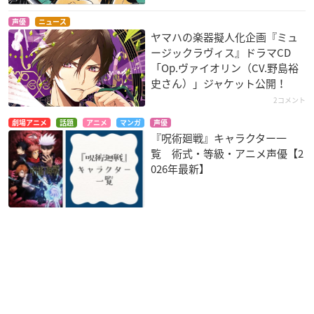
声優
ニュース
ヤマハの楽器擬人化企画『ミュ
ージックラヴィス』ドラマCD
「Op.ヴァイオリン（CV.野島裕
史さん）」ジャケット公開！
2コメント
劇場アニメ
話題
アニメ
マンガ
声優
『呪術廻戦』キャラクター一
覧 術式・等級・アニメ声優【2
026年最新】