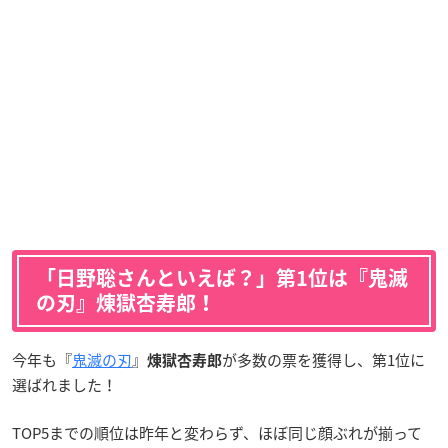
「日野聡さんといえば？」第1位は『鬼滅
の刃』煉󠄁獄杏寿郎！
今年も『
鬼滅の刃
』
が多数の票を獲得し、第1位に
煉󠄁獄杏寿郎
選ばれました！
TOP5までの順位は昨年と変わらず、ほぼ同じ顔ぶれが揃って