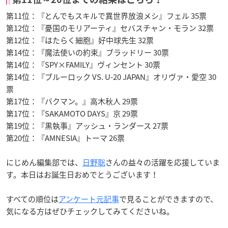
第11位：『とんでもスキルで異世界放浪メシ』フェル 35票
第12位：『憂国のモリアーティ』セバスチャン・モラン 32票
第12位：『はたらく細胞』好中球先生 32票
第14位：『魔法使いの約束』ブラッドリー 30票
第14位：『SPY×FAMILY』ヴィンセント 30票
第14位：『ブルーロック VS. U-20 JAPAN』オリヴァ・愛空 30
票
第17位：『バクマン。』高木秋人 29票
第17位：『SAKAMOTO DAYS』京 29票
第19位：『黒執事』アッシュ・ランダース 27票
第20位：『AMNESIA』トーマ 26票
にじめん編集部では、
日野聡
さんの益々の活躍を応援していま
す。本日はお誕生日おめでとうございます！
すべての順位は
アンケート元記事
で見ることができますので、
気になる方はぜひチェックしてみてくださいね。