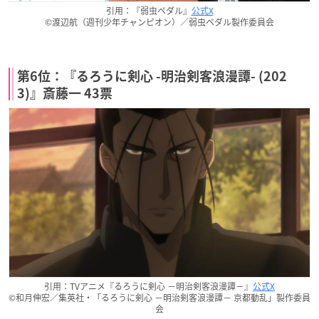
引用：『弱虫ペダル』
公式X
©渡辺航（週刊少年チャンピオン）／弱虫ペダル製作委員会
第6位：『るろうに剣心 -明治剣客浪漫譚- (202
3)』斎藤一 43票
引用：TVアニメ『るろうに剣心 －明治剣客浪漫譚－』
公式X
©和月伸宏／集英社・「るろうに剣心 －明治剣客浪漫譚－ 京都動乱」製作委員
会