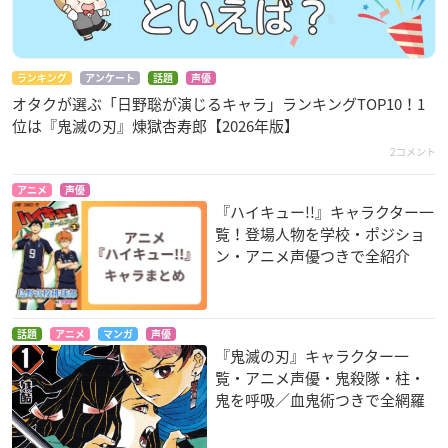
ランキング
アンケート
話題
声優
オタクが選ぶ「日野聡が演じるキャラ」ランキングTOP10！1
位は『鬼滅の刃』煉󠄁獄杏寿郎【2026年版】
2コメント
アニメ
声優
『ハイキュー!!』キャラクター一
覧！登場人物を学校・ポジショ
ン・アニメ声優つきで全紹介
話題
アニメ
マンガ
声優
『鬼滅の刃』キャラクター一
覧・アニメ声優・鬼殺隊・柱・
鬼を呼吸／血鬼術つきで全網羅