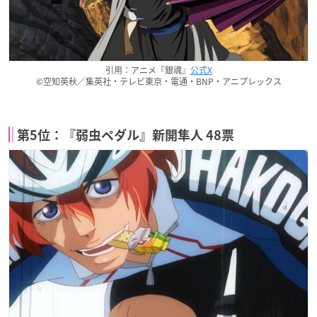
引用：アニメ『銀魂』
公式X
©空知英秋／集英社・テレビ東京・電通・BNP・アニプレックス
第5位：『弱虫ペダル』新開隼人 48票