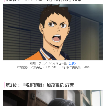
引用：アニメ『ハイキュー!!』
公式X
©古舘春一／集英社・「ハイキュー!!」製作委員会・MBS
第3位：『呪術廻戦』加茂憲紀 67票