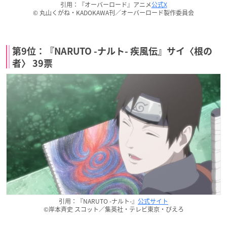
引用：『オーバーロード』アニメ
公式X
© 丸山くがね・KADOKAWA刊／オーバーロード製作委員会
第9位：『NARUTO -ナルト- 疾風伝』サイ〈根の
者〉 39票
引用：『NARUTO -ナルト-』
公式サイト
©岸本斉史 スコット／集英社・テレビ東京・ぴえろ