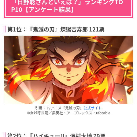
「日野聡さんといえば？」ランキングTO
P10【アンケート結果】
第1位：『鬼滅の刃』煉󠄁獄杏寿郎 121票
引用：TVアニメ『鬼滅の刃』
公式サイト
©吾峠呼世晴／集英社・アニプレックス・ufotable
第2位：『ハイキュー!!』澤村大地 79票