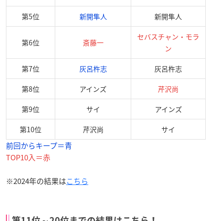
第5位
新開隼人
新開隼人
セバスチャン・モラ
第6位
斎藤一
ン
第7位
灰呂杵志
灰呂杵志
第8位
アインズ
芹沢尚
第9位
サイ
アインズ
第10位
芹沢尚
サイ
前回からキープ＝青
TOP10入＝赤
※2024年の結果は
こちら
第11位～20位までの結果はこちら！