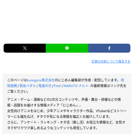
記事の内容について報告する
このページは
kusuguru株式会社
のにじめん編集部が作成・配信しています。
呪
術廻戦
/
弱虫ペダル
/
鬼滅の刃
/
Free!
/
NARUTO-ナルト-
の最新情報はリンク先を
ご覧ください。
アニメ・ゲーム・漫画などの2次元コンテンツや、声優・舞台・俳優などの情
報・話題をお届けする情報メディア「にじめん」。
女性向けアニメをはじめ、少年アニメやキャラクター作品、VTuberなどストリー
マーにも幅を広げ、オタクが気になる情報を幅広くお届けしています。
さらに、アンケート・ランキング・オタ活（推し活）お役立ち情報など、女性オ
タクがワクワク楽しめるようなコンテンツも発信しています。