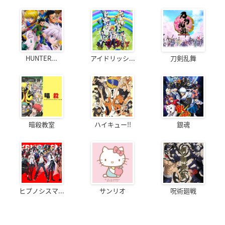
HUNTER...
アイドリッシ...
刀剣乱舞
暗殺教室
ハイキュー!!
銀魂
ヒプノシスマ...
サンリオ
呪術廻戦