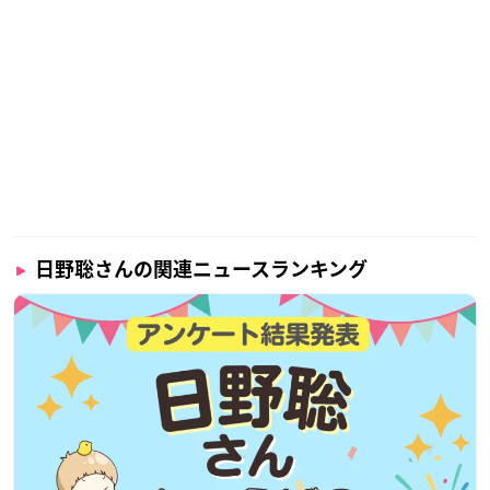
2003年以降はアニメ作品への出演も増え始め、立花慎之介さん
と結成したユニット・ELEKITER ROUND 0で音楽活動も行うな
ど、多彩な方面で活躍中の人気声優さんです！
調査概要
調査期間：2025年7月21日（月）～7月28日（月）
有効投票数：1706票
日野聡さんの関連ニュースランキング