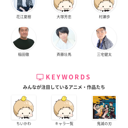
花江夏樹
大塚芳忠
村瀬歩
稲田徹
斉藤壮馬
三宅健太
KEYWORDS
みんなが注目しているアニメ・作品たち
ちいかわ
キャラ一覧
鬼滅の刃