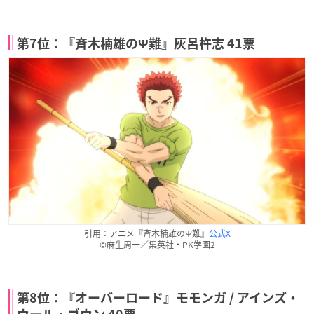
第7位：『斉木楠雄のΨ難』灰呂杵志 41票
引用：アニメ『斉木楠雄のΨ難』
公式X
©麻生周一／集英社・PK学園2
第8位：『オーバーロード』モモンガ / アインズ・