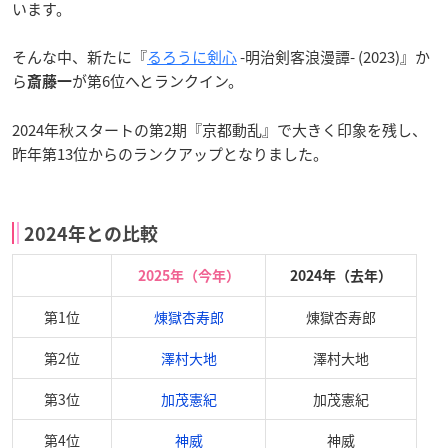
います。
そんな中、新たに『
るろうに剣心
-明治剣客浪漫譚- (2023)』か
ら
が第6位へとランクイン。
斎藤一
2024年秋スタートの第2期『京都動乱』で大きく印象を残し、
昨年第13位からのランクアップとなりました。
2024年との比較
2025年（今年）
2024年（去年）
第1位
煉󠄁獄杏寿郎
煉󠄁獄杏寿郎
第2位
澤村大地
澤村大地
第3位
加茂憲紀
加茂憲紀
第4位
神威
神威