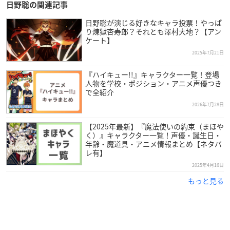
日野聡の関連記事
日野聡が演じる好きなキャラ投票！やっぱ
り煉󠄁獄杏寿郎？それとも澤村大地？【アン
ケート】
2025年7月21日
『ハイキュー!!』キャラクター一覧！登場
人物を学校・ポジション・アニメ声優つき
で全紹介
2026年7月28日
【2025年最新】『魔法使いの約束（まほや
引用：アクセルワン
公式サイト
く）』キャラクター一覧！声優・誕生日・
年齢・魔道具・アニメ情報まとめ【ネタバ
レ有】
日野さんはサンフランシスコ出身で現在アクセルワンに所属し
2025年4月16日
ており、今年で47歳を迎えます。
もっと見る
10代の頃から児童劇団に所属。当初は舞台俳優を目指していま
したが、吹き替え作品に参加したことがきっかけで、本格的に
声優として活動するようになりました。