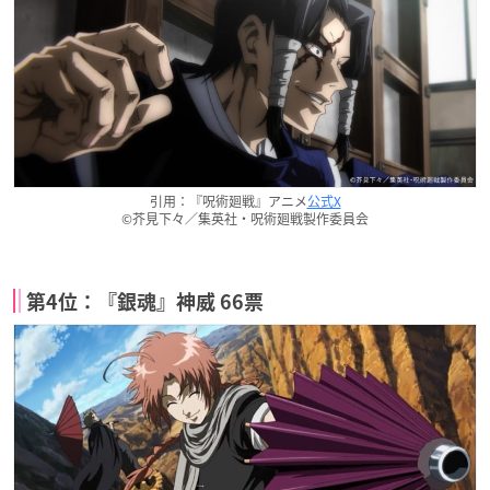
引用：『呪術廻戦』アニメ
公式X
©芥見下々／集英社・呪術廻戦製作委員会
第4位：『銀魂』神威 66票