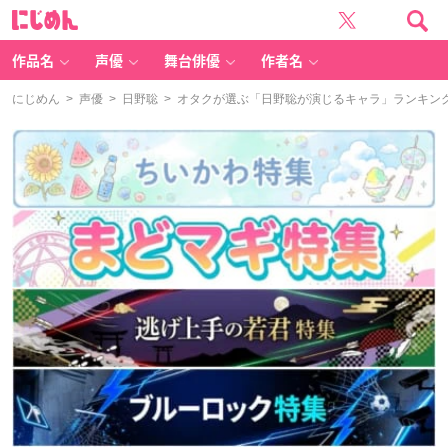
に
じ
め
ん
作品名
声優
舞台俳優
作者名
にじめん
>
声優
>
日野聡
> オタクが選ぶ「日野聡が演じるキャラ」ランキングTO