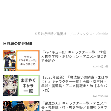
©吾峠呼世晴／集英社・アニプレックス・ufotable
日野聡の関連記事
『ハイキュー!!』キャラクター一覧！登場
人物を学校・ポジション・アニメ声優つき
で全紹介
2026年7月28日
【2025年最新】『魔法使いの約束（まほや
く）』キャラクター一覧！声優・誕生日・
年齢・魔道具・アニメ情報まとめ【ネタバ
レ有】
2025年4月16日
『鬼滅の刃』キャラクター一覧・アニメ声
優・鬼殺隊・柱・鬼を呼吸／血鬼術つきで