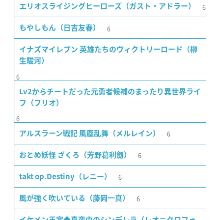
6
エリオスライジングヒーローズ（ガスト・アドラー）
6
もやしもん（日吉友春）
イナズマイレブン 英雄たちのヴィクトリーロード（柳
生駿河）
6
Lv2からチートだった元勇者候補のまったり異世界ライ
フ（フリオ）
6
6
アルスラーン戦記 風塵乱舞（メルレイン）
6
おとめ妖怪 ざくろ（芳野葛利劔）
6
takt op.Destiny（レニー）
6
風が強く吹いている（藤岡一真）
イケメン王宮◆真夜中のシンデレラ（レオ＝クロフォ