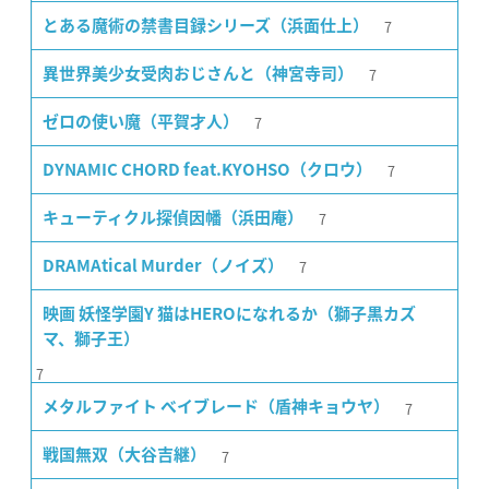
7
とある魔術の禁書目録シリーズ（浜面仕上）
7
異世界美少女受肉おじさんと（神宮寺司）
7
ゼロの使い魔（平賀才人）
7
DYNAMIC CHORD feat.KYOHSO（クロウ）
7
キューティクル探偵因幡（浜田庵）
7
DRAMAtical Murder（ノイズ）
映画 妖怪学園Y 猫はHEROになれるか（獅子黒カズ
マ、獅子王）
7
7
メタルファイト ベイブレード（盾神キョウヤ）
7
戦国無双（大谷吉継）