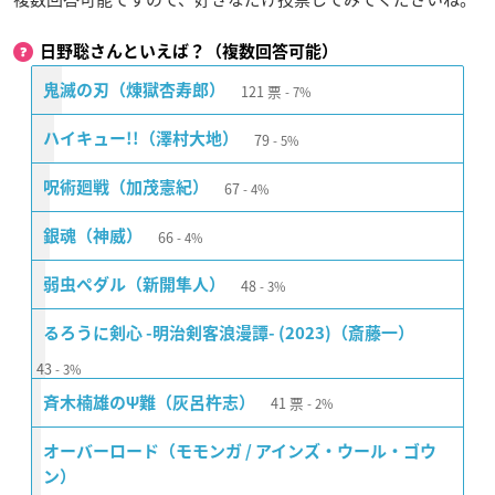
日野聡さんといえば？（複数回答可能）
121
票
鬼滅の刃（煉󠄁獄杏寿郎）
7%
79
ハイキュー!!（澤村大地）
5%
67
呪術廻戦（加茂憲紀）
4%
66
銀魂（神威）
4%
48
弱虫ペダル（新開隼人）
3%
るろうに剣心 -明治剣客浪漫譚- (2023)（斎藤一）
43
3%
41
票
斉木楠雄のΨ難（灰呂杵志）
2%
オーバーロード（モモンガ / アインズ・ウール・ゴウ
ン）