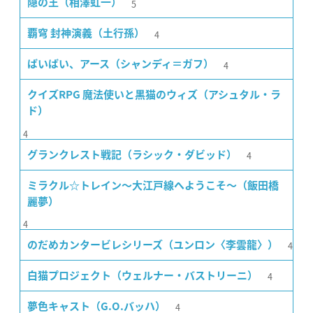
5
隠の王（相澤虹一）
4
覇穹 封神演義（土行孫）
4
ばいばい、アース（シャンディ＝ガフ）
クイズRPG 魔法使いと黒猫のウィズ（アシュタル・ラ
ド）
4
4
グランクレスト戦記（ラシック・ダビッド）
ミラクル☆トレイン〜大江戸線へようこそ〜（飯田橋
麗夢）
4
4
のだめカンタービレシリーズ（ユンロン〈李雲龍〉）
4
白猫プロジェクト（ウェルナー・バストリーニ）
4
夢色キャスト（G.O.バッハ）