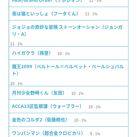
11
Fate/Grand Order（ナポレオン）
1%
11
夜は猫といっしょ（フータくん）
1%
ジョジョの奇妙な冒険 ストーンオーシャン（ジョンガ
リ・A）
11
1%
10
ハイガクラ（孫登）
1%
魔王2099（ベルトール＝ベルベット・ベールシュバル
ト）
10
1%
10
月刊少女野崎くん（友田）
1%
10
ACCA13区監察課（ウォーブラー）
1%
10
金色のコルダ2（衛藤桐也）
1%
9
ワンパンマン（超合金クロビカリ）
1%