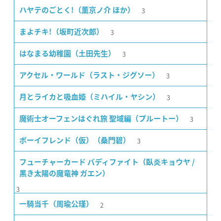
3
ハヤテのごとく!（薫京ノ介 ほか）
3
まよチキ!（坂町近次郎）
3
はなまる幼稚園（土田先生）
3
アクセル・ワールド（ラスト・ジグソー）
3
月とライカと吸血姫（ミハイル・ヤシン）
3
魔術士オーフェンはぐれ旅 聖域編（プルートー）
3
ボーイフレンド（仮）（桑門碧）
フューチャーカード バディファイト（臥炎キョウヤ /
黒き太陽の魔竜神 ガエン）
3
2
一騎当千（周瑜公瑾）