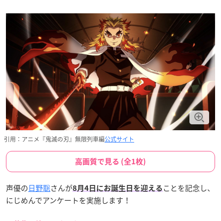
引用：アニメ『鬼滅の刃』無限列車編
公式サイト
高画質で見る (全1枚)
声優の
日野聡
さんが
ことを記念し、
8月4日にお誕生日を迎える
にじめんでアンケートを実施します！