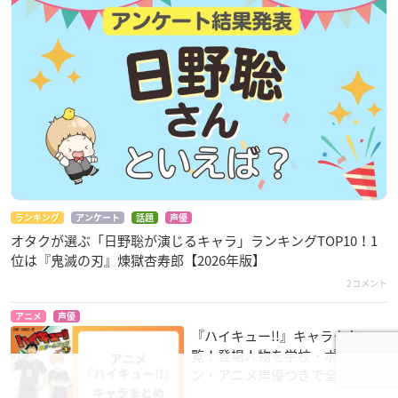
ランキング
アンケート
話題
声優
オタクが選ぶ「日野聡が演じるキャラ」ランキングTOP10！1
位は『鬼滅の刃』煉󠄁獄杏寿郎【2026年版】
2コメント
アニメ
声優
『ハイキュー!!』キャラクター一
覧！登場人物を学校・ポジショ
ン・アニメ声優つきで全紹介