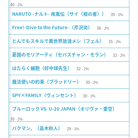
40
2%
39
NARUTO -ナルト- 疾風伝（サイ〈根の者〉）
2%
36
Free!-Dive to the Future-（芹沢尚）
2%
35
とんでもスキルで異世界放浪メシ（フェル）
2%
32
憂国のモリアーティ（セバスチャン・モラン）
2%
32
はたらく細胞（好中球先生）
2%
30
魔法使いの約束（ブラッドリー）
2%
30
SPY×FAMILY（ヴィンセント）
2%
ブルーロック VS. U-20 JAPAN（オリヴァ・愛空）
30
2%
29
バクマン。（高木秋人）
2%