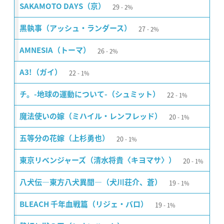
29
SAKAMOTO DAYS（京）
2%
27
黒執事（アッシュ・ランダース）
2%
26
AMNESIA（トーマ）
2%
22
A3!（ガイ）
1%
22
チ。-地球の運動について-（シュミット）
1%
20
魔法使いの嫁（ミハイル・レンフレッド）
1%
20
五等分の花嫁（上杉勇也）
1%
20
東京リベンジャーズ（清水将貴〈キヨマサ〉）
1%
19
八犬伝―東方八犬異聞―（犬川荘介、蒼）
1%
19
BLEACH 千年血戦篇（リジェ・バロ）
1%