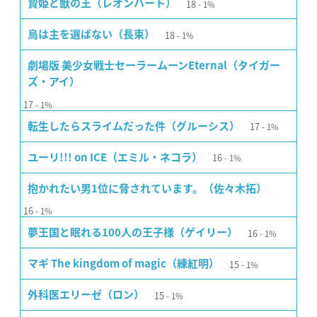
18
贄姫と獣の王（レオンハート）
1%
18
烏は主を選ばない（長束）
1%
劇場版 美少女戦士セーラームーンEternal（タイガー
ズ・アイ）
17
1%
17
転生したらスライムだった件（グルーシス）
1%
16
ユーリ!!! on ICE（エミル・ネコラ）
1%
抱かれたい男1位に脅されています。（佐々木拓）
16
1%
16
夢王国と眠れる100人の王子様（ゲイリー）
1%
15
マギ The kingdom of magic（練紅明）
1%
15
外科医エリーゼ（ロン）
1%