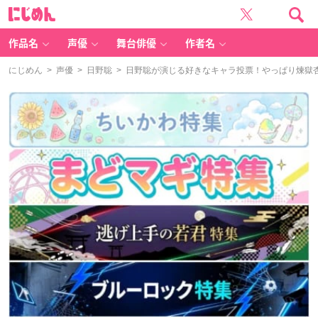
に
じ
め
ん
作品名
声優
舞台俳優
作者名
にじめん
>
声優
>
日野聡
> 日野聡が演じる好きなキャラ投票！やっぱり煉󠄁