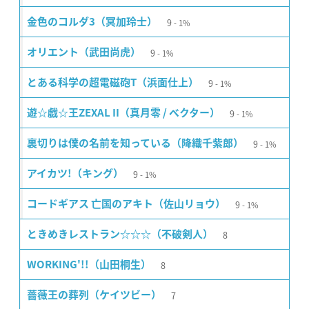
9
金色のコルダ3（冥加玲士）
1%
9
オリエント（武田尚虎）
1%
9
とある科学の超電磁砲T（浜面仕上）
1%
9
遊☆戯☆王ZEXAL II（真月零 / ベクター）
1%
9
裏切りは僕の名前を知っている（降織千紫郎）
1%
9
アイカツ!（キング）
1%
9
コードギアス 亡国のアキト（佐山リョウ）
1%
8
ときめきレストラン☆☆☆（不破剣人）
8
WORKING'!!（山田桐生）
7
薔薇王の葬列（ケイツビー）