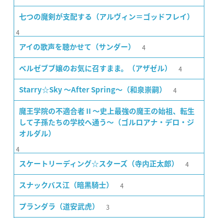
七つの魔剣が支配する（アルヴィン＝ゴッドフレイ）
4
4
アイの歌声を聴かせて（サンダー）
4
ベルゼブブ嬢のお気に召すまま。（アザゼル）
4
Starry☆Sky 〜After Spring〜（和泉崇嗣）
魔王学院の不適合者 II 〜史上最強の魔王の始祖、転生
して子孫たちの学校へ通う〜（ゴルロアナ・デロ・ジ
オルダル）
4
4
スケートリーディング☆スターズ（寺内正太郎）
4
スナックバス江（暗黒騎士）
3
プランダラ（道安武虎）