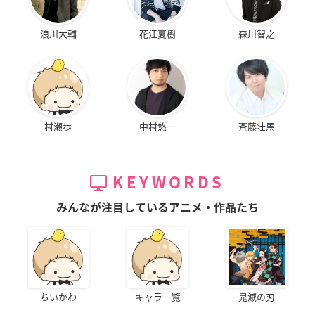
浪川大輔
花江夏樹
森川智之
村瀬歩
中村悠一
斉藤壮馬
KEYWORDS
みんなが注目しているアニメ・作品たち
ちいかわ
キャラ一覧
鬼滅の刃