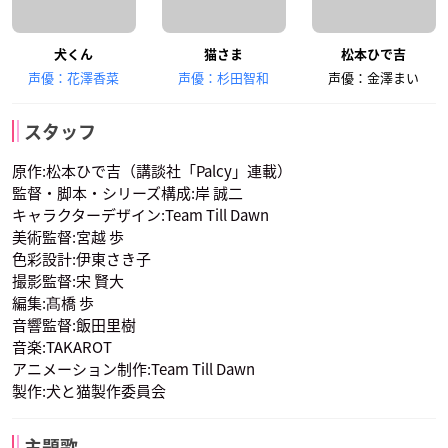
犬くん
猫さま
松本ひで吉
声優：花澤香菜
声優：杉田智和
声優：金澤まい
スタッフ
原作:松本ひで吉（講談社「Palcy」連載）
監督・脚本・シリーズ構成:岸 誠二
キャラクターデザイン:Team Till Dawn
美術監督:宮越 歩
色彩設計:伊東さき子
撮影監督:宋 賢大
編集:髙橋 歩
音響監督:飯田里樹
音楽:TAKAROT
アニメーション制作:Team Till Dawn
製作:犬と猫製作委員会
主題歌