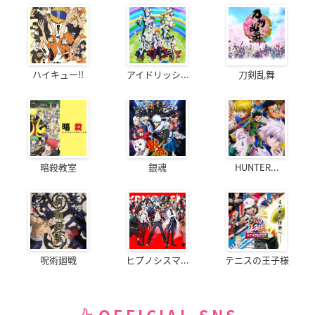
ハイキュー!!
アイドリッシ...
刀剣乱舞
暗殺教室
銀魂
HUNTER...
呪術廻戦
ヒプノシスマ...
テニスの王子様