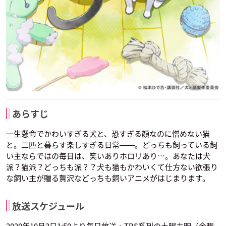
あらすじ
一生懸命でかわいすぎる犬と、恐すぎる顔なのに憎めない猫
と。二匹と暮らす楽しすぎる日常――。どっちも飼っている飼
い主ならではの毎日は、笑いありホロリあり…。あなたは犬
派？猫派？どっちも派？？犬も猫もかわいくて仕方ない欲張り
な飼い主が贈る贅沢などっちも飼いアニメがはじまります。
放送スケジュール
2020年10月3日1:50より毎日放送・TBS系列の土曜未明（金曜