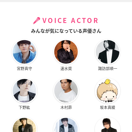
VOICE ACTOR
みんなが気になっている声優さん
宮野真守
速水奨
諏訪部順一
下野紘
木村昴
坂本真綾