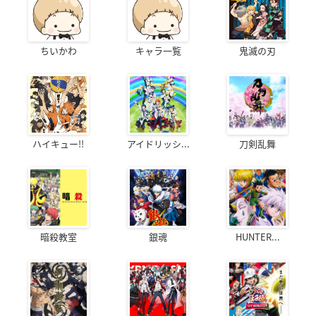
ちいかわ
キャラ一覧
鬼滅の刃
ハイキュー!!
アイドリッシ...
刀剣乱舞
暗殺教室
銀魂
HUNTER...