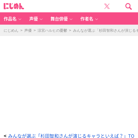
う
に
ら
じ
み
め
ち
ん
お
兄
作品名
声優
舞台俳優
作者名
さ
ん
（兎
原
にじめん
>
声優
>
涼宮ハルヒの憂鬱
>
みんなが選ぶ「杉田智和さんが演じるキャ
跳
吉）
-
ア
ニ
メ
情
報
サ
イ
ト
に
じ
め
ん
みんなが選ぶ「杉田智和さんが演じるキャラといえば？」TO
<