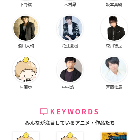
下野紘
木村昴
坂本真綾
浪川大輔
花江夏樹
森川智之
村瀬歩
中村悠一
斉藤壮馬
KEYWORDS
みんなが注目しているアニメ・作品たち