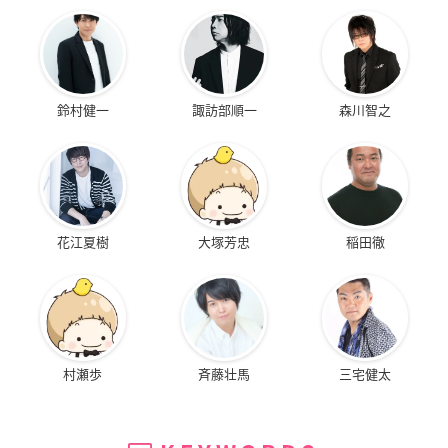
鈴村健一
諏訪部順一
森川智之
花江夏樹
大塚芳忠
稲田徹
村瀬歩
斉藤壮馬
三宅健太