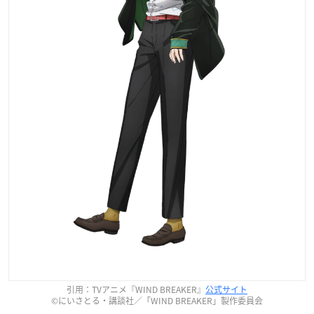
引用：TVアニメ『WIND BREAKER』
公式サイト
©にいさとる・講談社／「WIND BREAKER」製作委員会