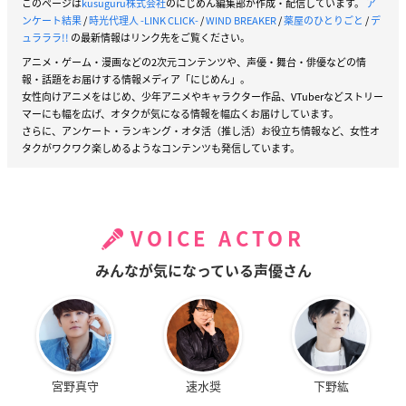
このページは
kusuguru株式会社
のにじめん編集部が作成・配信しています。
ア
ンケート結果
/
時光代理人 -LINK CLICK-
/
WIND BREAKER
/
薬屋のひとりごと
/
デ
ュラララ!!
の最新情報はリンク先をご覧ください。
アニメ・ゲーム・漫画などの2次元コンテンツや、声優・舞台・俳優などの情
報・話題をお届けする情報メディア「にじめん」。
女性向けアニメをはじめ、少年アニメやキャラクター作品、VTuberなどストリー
マーにも幅を広げ、オタクが気になる情報を幅広くお届けしています。
さらに、アンケート・ランキング・オタ活（推し活）お役立ち情報など、女性オ
タクがワクワク楽しめるようなコンテンツも発信しています。
VOICE ACTOR
みんなが気になっている声優さん
宮野真守
速水奨
下野紘