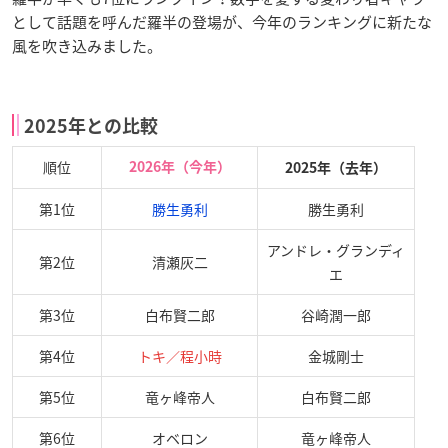
として話題を呼んだ羅半の登場が、今年のランキングに新たな
風を吹き込みました。
2025年との比較
順位
2026年（今年）
2025年（去年）
第1位
勝生勇利
勝生勇利
アンドレ・グランディ
第2位
清瀬灰二
エ
第3位
白布賢二郎
谷崎潤一郎
第4位
トキ／程小時
金城剛士
第5位
竜ヶ峰帝人
白布賢二郎
第6位
オベロン
竜ヶ峰帝人