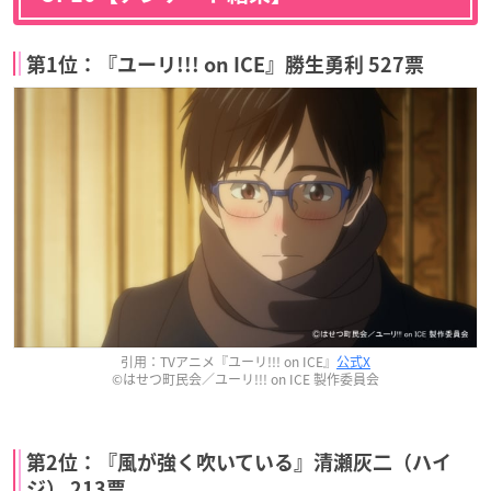
第1位：『ユーリ!!! on ICE』勝生勇利 527票
引用：TVアニメ『ユーリ!!! on ICE』
公式X
©はせつ町民会／ユーリ!!! on ICE 製作委員会
第2位：『風が強く吹いている』清瀬灰二（ハイ
ジ） 213票