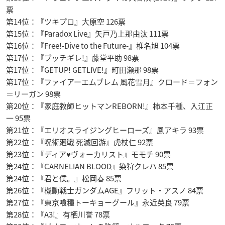
票
第14位：『ツキプロ』大原空 126票
第15位：『Paradox Live』矢戸乃上那由汰 111票
第16位：『Free!-Dive to the Future-』椎名旭 104票
第17位：『ブッチギレ!』藤堂平助 98票
第17位：『GETUP! GETLIVE!』町田瀬那 98票
第17位：『ファイアーエムブレム 風花雪月』クロード＝フォン
＝リーガン 98票
第20位：『家庭教師ヒットマンREBORN!』柿本千種、入江正
一 95票
第21位：『エリオスライジングヒーローズ』鳳アキラ 93票
第22位：『呪術廻戦 死滅回游』虎杖仁 92票
第23位：『ディア♥ヴォーカリスト』モモチ 90票
第24位：『CARNELIAN BLOOD』染狩クレハ 85票
第24位：『君と僕。』松岡春 85票
第26位：『機動戦士ガンダムAGE』フリット・アスノ 84票
第27位：『東京喰種トーキョーグール』永近英良 79票
第28位：『A3!』有栖川誉 78票