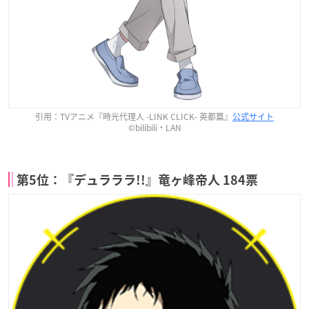
引用：TVアニメ『時光代理人 -LINK CLICK- 英都篇』
公式サイト
©bilibili・LAN
第5位：『デュラララ!!』竜ヶ峰帝人 184票