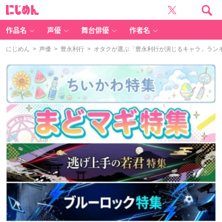
に
じ
め
ん
作品名
声優
舞台俳優
作者名
にじめん
>
声優
>
豊永利行
> オタクが選ぶ「豊永利行が演じるキャラ」ランキングT