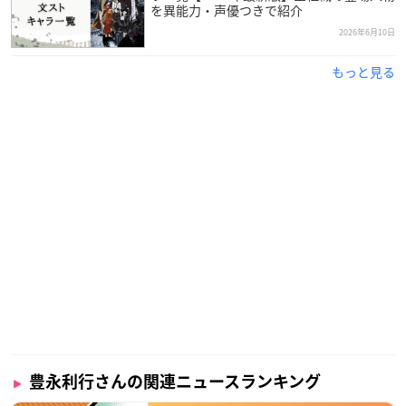
を異能力・声優つきで紹介
2026年6月10日
引用：スーパーエキセントリックシアター
公式サイト
もっと見る
豊永利行
さんは東京都出身で現在スーパーエキセントリックシ
アターに所属しており、今年で42歳を迎えます。
ヒーローものの舞台裏特番を見て「ヒーローになりたい」と役
者になることを目指し、1995年に子役デビューした豊永さん。
俳優や声優として活躍するほか、高い歌唱力を活かしアーティ
スト活動も行っています。
2018年には第12回声優アワードにて主演男優賞を受賞した実力
派声優さんです！
調査概要
豊永利行さんの関連ニュースランキング