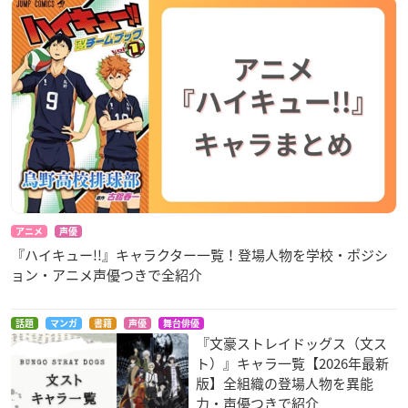
調査期間：2026年4月14日（火）〜2026年4月27日（月）
有効投票数：5,988票
アニメ
声優
『ハイキュー!!』キャラクター一覧！登場人物を学校・ポジシ
ョン・アニメ声優つきで全紹介
話題
マンガ
書籍
声優
舞台俳優
『文豪ストレイドッグス（文ス
ト）』キャラ一覧【2026年最新
版】全組織の登場人物を異能
力・声優つきで紹介