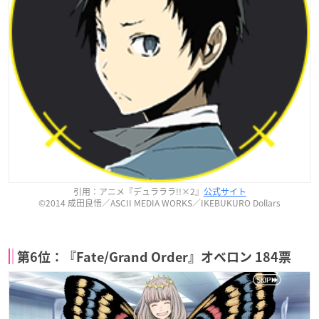
引用：アニメ『デュラララ!!×2』
公式サイト
©2014 成田良悟／ASCII MEDIA WORKS／IKEBUKURO Dollars
第6位：『Fate/Grand Order』オベロン 184票