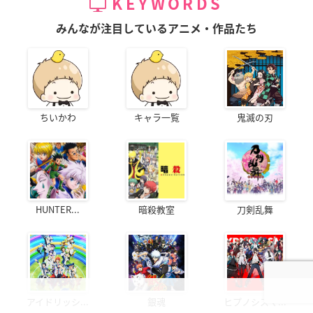
KEYWORDS
みんなが注目しているアニメ・作品たち
ちいかわ
キャラ一覧
鬼滅の刃
HUNTER...
暗殺教室
刀剣乱舞
アイドリッシ...
銀魂
ヒプノシスマ...