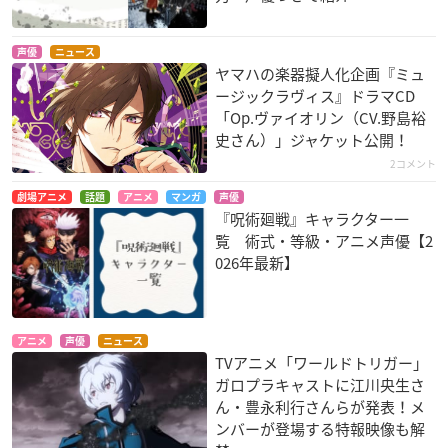
声優
ニュース
ヤマハの楽器擬人化企画『ミュ
ージックラヴィス』ドラマCD
「Op.ヴァイオリン（CV.野島裕
史さん）」ジャケット公開！
2コメント
劇場アニメ
話題
アニメ
マンガ
声優
『呪術廻戦』キャラクター一
覧 術式・等級・アニメ声優【2
026年最新】
アニメ
声優
ニュース
TVアニメ「ワールドトリガー」
ガロプラキャストに江川央生さ
ん・豊永利行さんらが発表！メ
ンバーが登場する特報映像も解