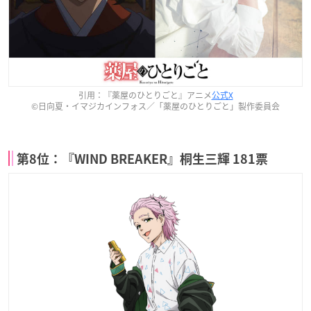
引用：『薬屋のひとりごと』アニメ
公式X
©日向夏・イマジカインフォス／「薬屋のひとりごと」製作委員会
第8位：『WIND BREAKER』桐生三輝 181票