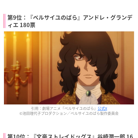
第9位：『ベルサイユのばら』アンドレ・グランデ
ィエ 180票
引用：劇場アニメ『ベルサイユのばら』
公式X
©池田理代子プロダクション／ベルサイユのばら製作委員会
第10位：『文豪ストレイドッグス』谷崎潤一郎 16