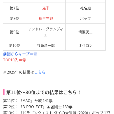
第7位
羅半
椎名旭
第8位
桐生三輝
ポップ
アンドレ・グランディ
第9位
清瀬灰二
エ
第10位
谷崎潤一郎
オベロン
前回からキープ＝青
TOP10入＝赤
※2025年の結果は
こちら
第11位〜30位までの結果はこちら！
第11位：『MAO』華紋 141票
第12位：『B-PROJECT』金城剛士 139票
第13位：『ドラゴンクエスト ダイの大冒険 (2020)』ポップ 127