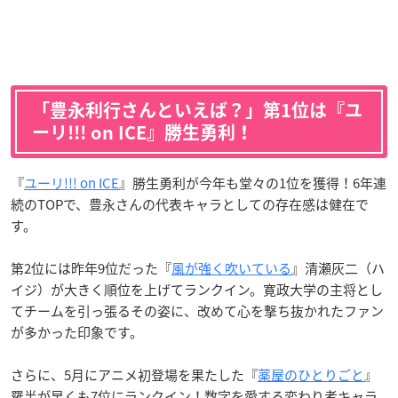
「豊永利行さんといえば？」第1位は『ユ
ーリ!!! on ICE』勝生勇利！
『
ユーリ!!! on ICE
』勝生勇利が今年も堂々の1位を獲得！6年連
続のTOPで、豊永さんの代表キャラとしての存在感は健在で
す。
第2位には昨年9位だった『
風が強く吹いている
』清瀬灰二（ハ
イジ）が大きく順位を上げてランクイン。寛政大学の主将とし
てチームを引っ張るその姿に、改めて心を撃ち抜かれたファン
が多かった印象です。
さらに、5月にアニメ初登場を果たした『
薬屋のひとりごと
』
羅半が早くも7位にランクイン！数字を愛する変わり者キャラ