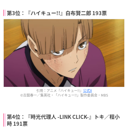
第3位：『ハイキュー!!』白布賢二郎 193票
引用：アニメ『ハイキュー!!』
公式X
©古舘春一／集英社・「ハイキュー!!」製作委員会・MBS
第4位：『時光代理人 -LINK CLICK-』トキ／程小
時 191票