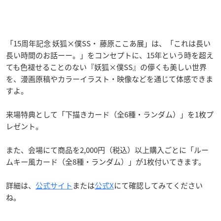
「15周年記念 妖狐×僕SS・ 藤原ここあ展」は、「これは長い
長い時間のお話ーー。」をコンセプトに、15年という時を超え
ても色褪せることのない『妖狐×僕SS』の儚くも美しい世界
を、漫画原稿やカラーイラスト・映像などを通じて体感できま
すよ。
来場特典として「下描きカード（全6種・ランダム）」を1枚プ
レゼント。
また、会場にて商品を2,000円（税込）以上購入ごとに「ルー
ムキー風カード（全8種・ランダム）」が1枚付いてきます。
詳細は、
公式サイト
または
公式X
にて確認してみてください
ね。