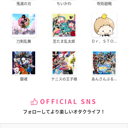
鬼滅の刃
ちいかわ
呪術廻戦
刀剣乱舞
忍たま乱太郎
Ｄｒ．ＳＴＯ...
銀魂
テニスの王子様
あんさんぶる...
OFFICIAL SNS
フォローしてより楽しいオタクライフ！