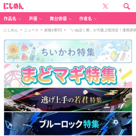
に
じ
め
ん
作品名
声優
舞台俳優
作者名
にじめん
>
ニュース
>
妖狐x僕SS
> 「いぬぼく展」が大阪上陸決定！漫画原