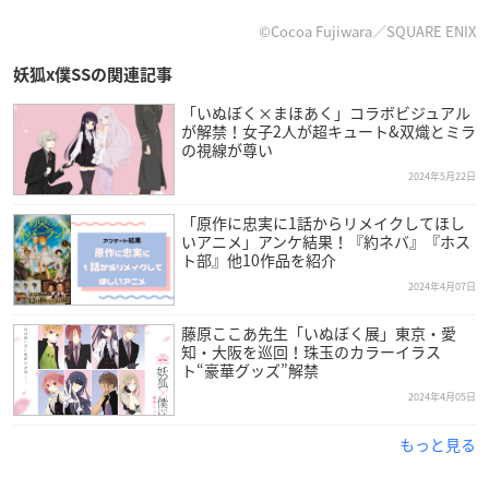
©Cocoa Fujiwara／SQUARE ENIX
妖狐x僕SSの関連記事
「いぬぼく×まほあく」コラボビジュアル
が解禁！女子2人が超キュート&双熾とミラ
の視線が尊い
2024年5月22日
「原作に忠実に1話からリメイクしてほし
いアニメ」アンケ結果！『約ネバ』『ホス
ト部』他10作品を紹介
2024年4月07日
藤原ここあ先生「いぬぼく展」東京・愛
知・大阪を巡回！珠玉のカラーイラス
ト“豪華グッズ”解禁
2024年4月05日
もっと見る