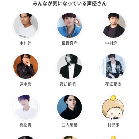
みんなが気になっている声優さん
木村昴
宮野真守
中村悠一
速水奨
諏訪部順一
花江夏樹
梶裕貴
武内駿輔
村瀬歩