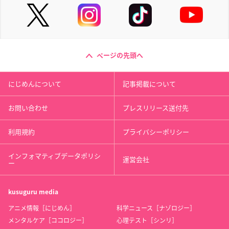
ページの先頭へ
にじめんについて
記事掲載について
お問い合わせ
プレスリリース送付先
利用規約
プライバシーポリシー
インフォマティブデータポリシ
運営会社
ー
kusuguru
media
アニメ情報［にじめん］
科学ニュース［ナゾロジー］
メンタルケア［ココロジー］
心理テスト［シンリ］