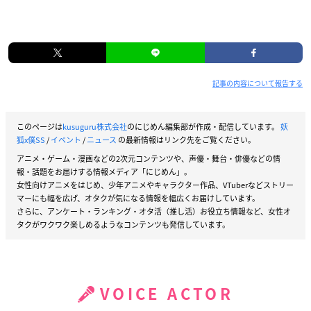
記事の内容について報告する
このページは
kusuguru株式会社
のにじめん編集部が作成・配信しています。
妖
狐x僕SS
/
イベント
/
ニュース
の最新情報はリンク先をご覧ください。
アニメ・ゲーム・漫画などの2次元コンテンツや、声優・舞台・俳優などの情
報・話題をお届けする情報メディア「にじめん」。
女性向けアニメをはじめ、少年アニメやキャラクター作品、VTuberなどストリー
マーにも幅を広げ、オタクが気になる情報を幅広くお届けしています。
さらに、アンケート・ランキング・オタ活（推し活）お役立ち情報など、女性オ
タクがワクワク楽しめるようなコンテンツも発信しています。
VOICE ACTOR