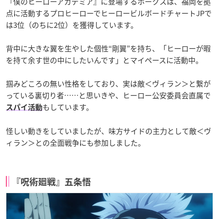
『僕のヒーローアカデミア』に登場するホークスは、福岡を拠
点に活動するプロヒーローでヒーロービルボードチャートJPで
は3位（のちに2位）を獲得しています。
背中に大きな翼を生やした個性“剛翼”を持ち、「ヒーローが暇
を持て余す世の中にしたいんです」とマイペースに活動中。
掴みどころの無い性格をしており、実は敵＜ヴィラン＞と繋が
っている裏切り者……と思いきや、ヒーロー公安委員会直属で
もしています。
スパイ活動
怪しい動きをしていましたが、味方サイドの主力として敵＜ヴ
ィラン＞との全面戦争にも参加しました。
『呪術廻戦』五条悟