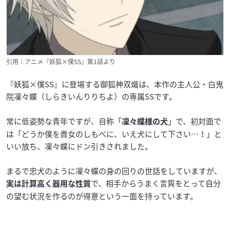
引用：アニメ『妖狐×僕SS』第1話より
『妖狐×僕SS』に登場する御狐神双熾は、本作の主人公・白鬼
院凜々蝶（しらきいんりりちよ）の専属SSです。
常に低姿勢な青年ですが、自称「
」で、初対面で
凜々蝶様の犬
は「どうか僕を貴女のしもべに、いえ犬にして下さい…！」と
いい放ち、凜々蝶にドン引きされました。
まるで忠犬のように凜々蝶の身の回りの世話をしていますが、
で、相手からうまく言質をとって自分
実は計算高く器用な性質
の望む状況を作るのが得意という一面を持っています。