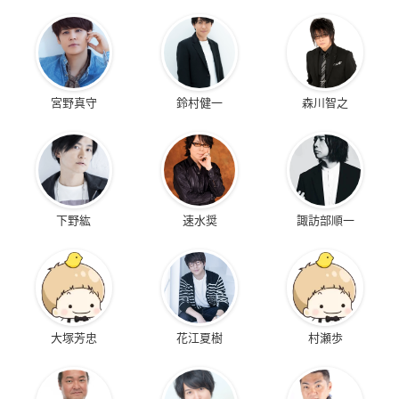
宮野真守
鈴村健一
森川智之
下野紘
速水奨
諏訪部順一
大塚芳忠
花江夏樹
村瀬歩