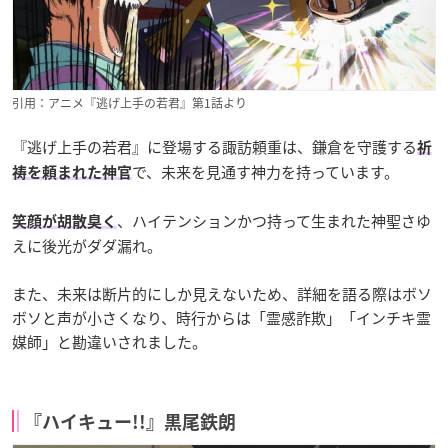
引用：アニメ『逃げ上手の若君』第1話より
『逃げ上手の若君』に登場する諏訪頼重は、鎌倉を守護する
祈
で、未来を見通す神力を持っています。
祷を頼まれた神官
、ハイテンションかつ持って生まれた神聖さゆ
笑顔が胡散臭く
えに後光がダダ漏れ。
また、未来は断片的にしか見えないため、詳細を語る際はボソ
ボソと声が小さくなり、時行からは「霊感詐欺」「インチキ霊
媒師」と勘違いされました。
『ハイキュー!!』黒尾鉄朗