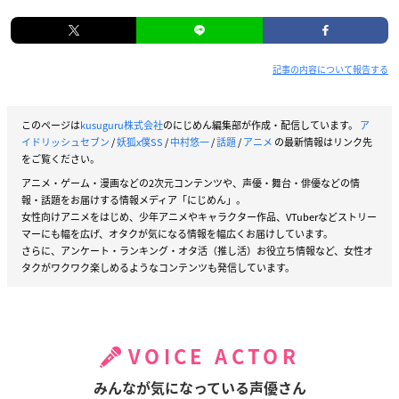
記事の内容について報告する
このページは
kusuguru株式会社
のにじめん編集部が作成・配信しています。
ア
イドリッシュセブン
/
妖狐x僕SS
/
中村悠一
/
話題
/
アニメ
の最新情報はリンク先
をご覧ください。
アニメ・ゲーム・漫画などの2次元コンテンツや、声優・舞台・俳優などの情
報・話題をお届けする情報メディア「にじめん」。
女性向けアニメをはじめ、少年アニメやキャラクター作品、VTuberなどストリー
マーにも幅を広げ、オタクが気になる情報を幅広くお届けしています。
さらに、アンケート・ランキング・オタ活（推し活）お役立ち情報など、女性オ
タクがワクワク楽しめるようなコンテンツも発信しています。
VOICE ACTOR
みんなが気になっている声優さん