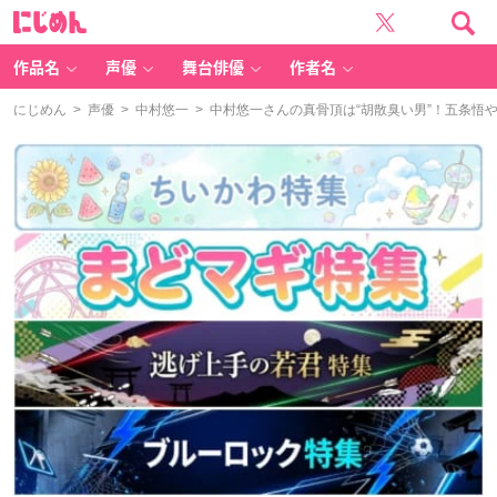
に
じ
め
ん
作品名
声優
舞台俳優
作者名
にじめん
>
声優
>
中村悠一
> 中村悠一さんの真骨頂は“胡散臭い男”！五条悟