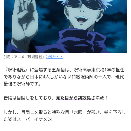
引用：アニメ『呪術廻戦』
公式サイト
『呪術廻戦』に登場する五条悟は、呪術高専東京校1年の担任
でありながら日本に4人しかいない特級呪術師の一人で、現代
最強の呪術師です。
普段は目隠しをしており、
満載！
見た目から胡散臭さ
しかし、目隠しを取ると特殊な目「六眼」が覗き、髪を下ろし
た姿はスーパーイケメン。