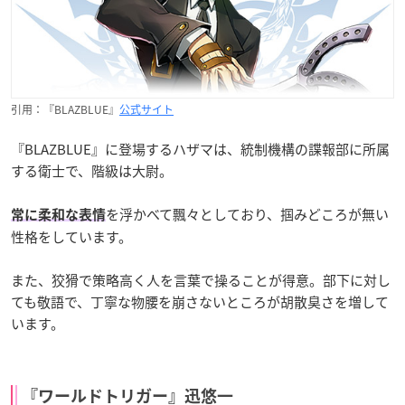
引用：『BLAZBLUE』
公式サイト
『BLAZBLUE』に登場するハザマは、統制機構の諜報部に所属
する衛士で、階級は大尉。
を浮かべて飄々としており、掴みどころが無い
常に柔和な表情
性格をしています。
また、狡猾で策略高く人を言葉で操ることが得意。部下に対し
ても敬語で、丁寧な物腰を崩さないところが胡散臭さを増して
います。
『ワールドトリガー』迅悠一