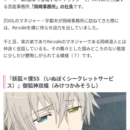
る芸能事務所
です。
「岡崎事務所」の社長
ŹOOĻのマネジャー・宇都木が岡崎事務所に訪ねてきた際に
は、Re:valeを横に侍らせ迫力を出していました。
千と百、実の弟でありRe:valeのマネジャーである岡崎凛人とは
仲良く会話しているも、その飄々とした掴みどころのない態度
に少しだけ鬱陶しがられてる模様（？）です。
『妖狐×僕SS （いぬぼくシークレットサービ
ス）』御狐神双熾（みけつかみそうし）