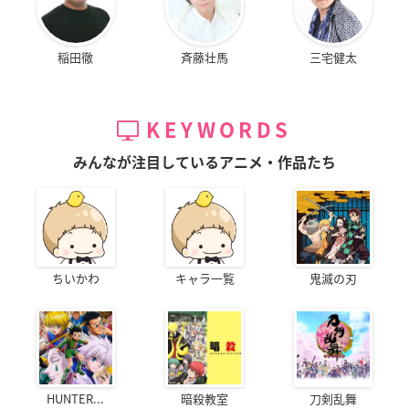
稲田徹
斉藤壮馬
三宅健太
KEYWORDS
みんなが注目しているアニメ・作品たち
ちいかわ
キャラ一覧
鬼滅の刃
HUNTER...
暗殺教室
刀剣乱舞