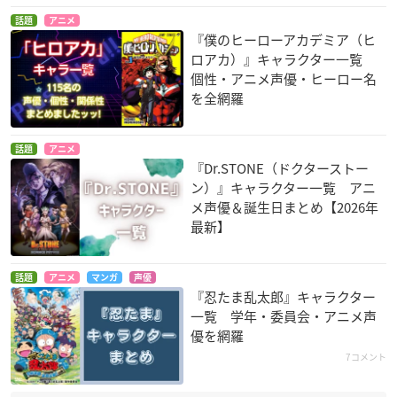
話題
アニメ
『僕のヒーローアカデミア（ヒ
ロアカ）』キャラクター一覧
個性・アニメ声優・ヒーロー名
を全網羅
話題
アニメ
『Dr.STONE（ドクターストー
ン）』キャラクター一覧 アニ
メ声優＆誕生日まとめ【2026年
最新】
話題
アニメ
マンガ
声優
『忍たま乱太郎』キャラクター
一覧 学年・委員会・アニメ声
優を網羅
7コメント