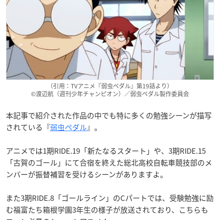
（引用：TVアニメ『弱虫ペダル』第19話より）
©渡辺航（週刊少年チャンピオン）／弱虫ペダル製作委員会
本記事で紹介された作品の中でも特に多くの勉強シーンが描写
されている『
弱虫ペダル
』。
アニメでは1期RIDE.19「新たなるスタート」や、3期RIDE.15
「古賀のゴール」にて合宿を終えた総北高校自転車競技部のメ
ンバーが振替補習を受けるシーンがありますよ。
また3期RIDE.8「ゴールライン」のCパートでは、受験勉強に励
む福富たち箱根学園3年生の様子が放送されており、こちらも