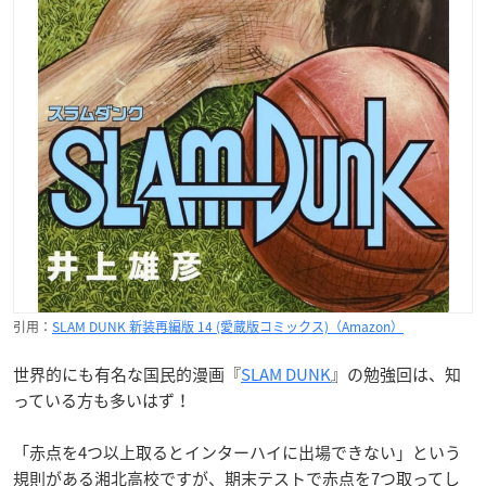
引用：
SLAM DUNK 新装再編版 14 (愛蔵版コミックス)（Amazon）
世界的にも有名な国民的漫画『
SLAM DUNK
』の勉強回は、知
っている方も多いはず！
「赤点を4つ以上取るとインターハイに出場できない」という
規則がある湘北高校ですが、期末テストで赤点を7つ取ってし