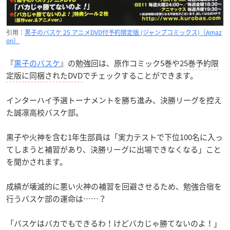
引用：
黒子のバスケ 25 アニメDVD付予約限定版 (ジャンプコミックス)（Amaz
on）
『
黒子のバスケ
』の勉強回は、原作コミック5巻や
25巻予約限
定版に同梱されたDVD
でチェックすることができます。
インターハイ予選トーナメントを勝ち進み、決勝リーグを控え
た誠凛高校バスケ部。
黒子や火神を含む1年生部員は「実力テストで下位100名に入っ
てしまうと補習があり、決勝リーグに出場できなくなる」こと
を聞かされます。
成績が壊滅的に悪い火神の補習を回避させるため、勉強合宿を
行うバスケ部の運命は……？
「バスケはバカでもできるわ！けどバカじゃ勝てないのよ！」