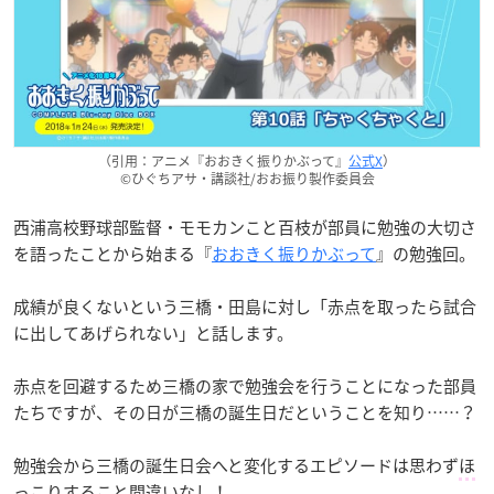
（引用：アニメ『おおきく振りかぶって』
公式X
）
©ひぐちアサ・講談社/おお振り製作委員会
西浦高校野球部監督・モモカンこと百枝が部員に勉強の大切さ
を語ったことから始まる『
おおきく振りかぶって
』の勉強回。
成績が良くないという三橋・田島に対し「赤点を取ったら試合
に出してあげられない」と話します。
赤点を回避するため三橋の家で勉強会を行うことになった部員
たちですが、その日が三橋の誕生日だということを知り……？
勉強会から三橋の誕生日会へと変化するエピソードは思わず
ほ
っこり
すること間違いなし！