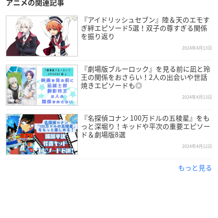
アニメの関連記事
『アイドリッシュセブン』陸＆天のエモす
ぎ絆エピソード5選！双子の尊すぎる関係
を振り返り
2024年4月13日
『劇場版ブルーロック』を見る前に凪と玲
王の関係をおさらい！2人の出会いや世話
焼きエピソードも◎
2024年4月13日
『名探偵コナン 100万ドルの五稜星』をも
っと深堀り！キッドや平次の重要エピソー
ド＆劇場版8選
2024年4月12日
もっと見る