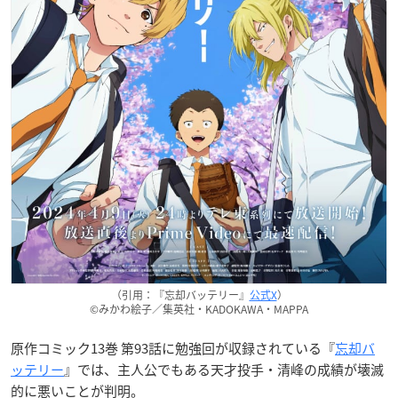
（引用：『忘却バッテリー』
公式X
）
©みかわ絵子／集英社・KADOKAWA・MAPPA
原作コミック13巻 第93話に勉強回が収録されている『
忘却バ
ッテリー
』では、主人公でもある天才投手・清峰の成績が壊滅
的に悪いことが判明。