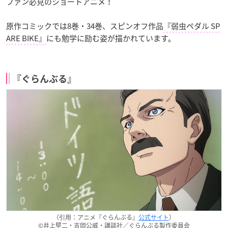
ファン必見のショートアニメ！
原作コミックでは8巻・34巻、スピンオフ作品
『弱虫ペダル SP
ARE BIKE』
にも勉学に励む姿が描かれています。
『ぐらんぶる』
（引用：アニメ『ぐらんぶる』
公式サイト
）
©井上堅二・吉岡公威・講談社／ぐらんぶる製作委員会