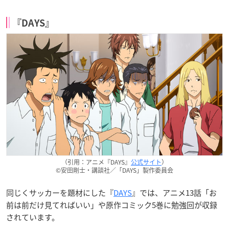
『DAYS』
（引用：アニメ『DAYS』
公式サイト
）
©安田剛士・講談社／「DAYS」製作委員会
同じくサッカーを題材にした『
DAYS
』では、アニメ13話「お
前は前だけ見てればいい」や原作コミック5巻に勉強回が収録
されています。