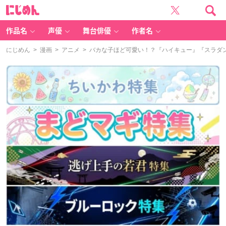
に
じ
め
ん
作品名
声優
舞台俳優
作者名
にじめん
>
漫画
>
アニメ
> バカな子ほど可愛い！？『ハイキュー』『スラダン