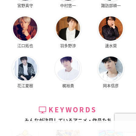
宮野真守
中村悠一
諏訪部順一
江口拓也
羽多野渉
速水奨
花江夏樹
梶裕貴
岡本信彦
KEYWORDS
みんなが注目しているアニメ・作品たち