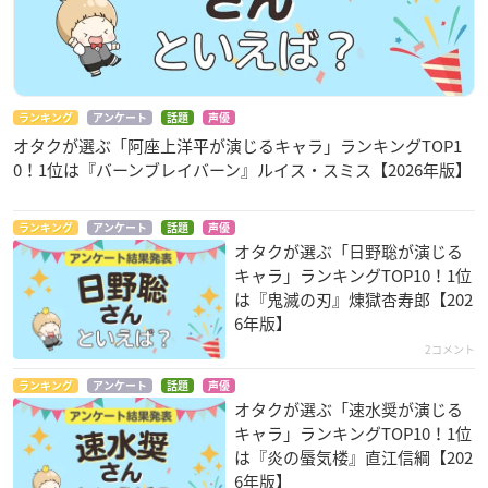
ランキング
アンケート
話題
声優
オタクが選ぶ「阿座上洋平が演じるキャラ」ランキングTOP1
0！1位は『バーンブレイバーン』ルイス・スミス【2026年版】
ランキング
アンケート
話題
声優
オタクが選ぶ「日野聡が演じる
キャラ」ランキングTOP10！1位
は『鬼滅の刃』煉󠄁獄杏寿郎【202
6年版】
2コメント
ランキング
アンケート
話題
声優
オタクが選ぶ「速水奨が演じる
キャラ」ランキングTOP10！1位
は『炎の蜃気楼』直江信綱【202
6年版】