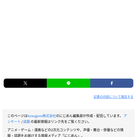
記事の内容について報告する
このページは
kusuguru株式会社
のにじめん編集部が作成・配信しています。
ア
ンケート
/
話題
の最新情報はリンク先をご覧ください。
アニメ・ゲーム・漫画などの2次元コンテンツや、声優・舞台・俳優などの情
報・話題をお届けする情報メディア「にじめん」。