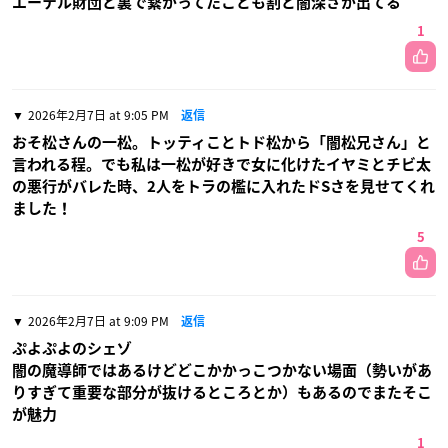
エーテル財団と裏で繋がってたことも割と闇深さが出てる
1
2026年2月7日 at 9:05 PM
返信
おそ松さんの一松。トッティことトド松から「闇松兄さん」と
言われる程。でも私は一松が好きで女に化けたイヤミとチビ太
の悪行がバレた時、2人をトラの檻に入れたドSさを見せてくれ
ました！
5
2026年2月7日 at 9:09 PM
返信
ぷよぷよのシェゾ
闇の魔導師ではあるけどどこかかっこつかない場面（勢いがあ
りすぎて重要な部分が抜けるところとか）もあるのでまたそこ
が魅力
1