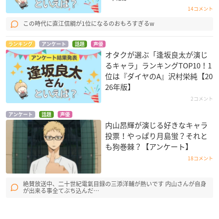
14コメント
この時代に直江信綱が1位になるのおもろすぎるw
ランキング
アンケート
話題
声優
オタクが選ぶ「逢坂良太が演じ
るキャラ」ランキングTOP10！1
位は『ダイヤのA』沢村栄純【20
26年版】
2コメント
アンケート
話題
声優
内山昂輝が演じる好きなキャラ
投票！やっぱり月島蛍？それと
も狗巻棘？【アンケート】
18コメント
絶賛放送中、二十世紀電氣目録の三添洋輔が熱いです 内山さんが自身
が出来る事全てぶち込んだ…