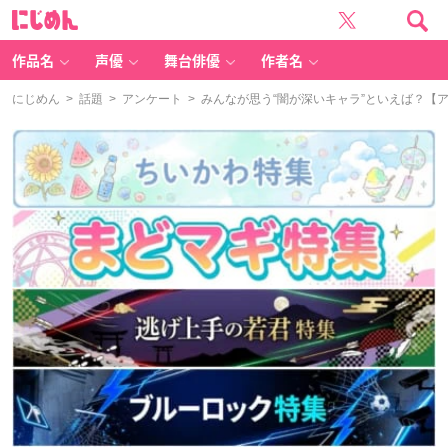
に
じ
め
ん
作品名
声優
舞台俳優
作者名
にじめん
>
話題
>
アンケート
> みんなが思う“闇が深いキャラ”といえば？【