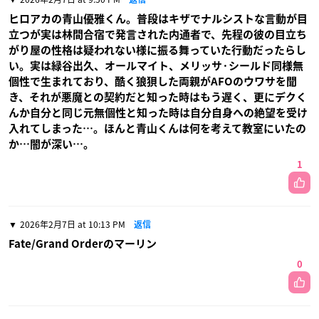
ヒロアカの青山優雅くん。普段はキザでナルシストな言動が目
立つが実は林間合宿で発言された内通者で、先程の彼の目立ち
がり屋の性格は疑われない様に振る舞っていた行動だったらし
い。実は緑谷出久、オールマイト、メリッサ·シールド同様無
個性で生まれており、酷く狼狽した両親がAFOのウワサを聞
き、それが悪魔との契約だと知った時はもう遅く、更にデクく
んか自分と同じ元無個性と知った時は自分自身への絶望を受け
入れてしまった…。ほんと青山くんは何を考えて教室にいたの
か…闇が深い…。
1
2026年2月7日 at 10:13 PM
返信
Fate/Grand Orderのマーリン
0