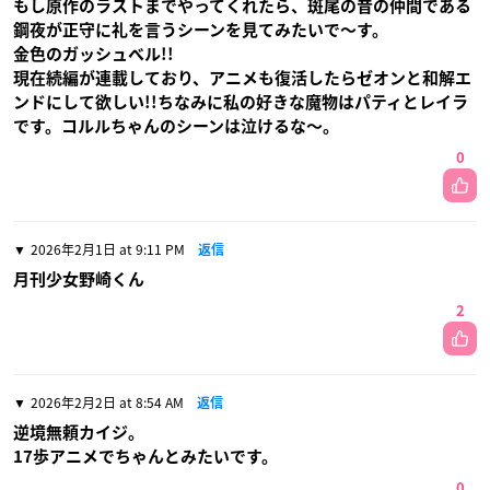
もし原作のラストまでやってくれたら、斑尾の昔の仲間である
鋼夜が正守に礼を言うシーンを見てみたいで〜す。
金色のガッシュべル!!
現在続編が連載しており、アニメも復活したらゼオンと和解エ
ンドにして欲しい!!ちなみに私の好きな魔物はパティとレイラ
です。コルルちゃんのシーンは泣けるな〜。
0
2026年2月1日 at 9:11 PM
返信
月刊少女野崎くん
2
2026年2月2日 at 8:54 AM
返信
逆境無頼カイジ。
17歩アニメでちゃんとみたいです。
0