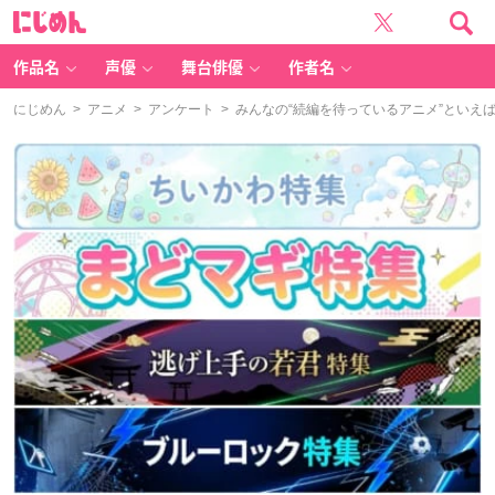
に
じ
め
ん
作品名
声優
舞台俳優
作者名
にじめん
>
アニメ
>
アンケート
> みんなの“続編を待っているアニメ”といえ